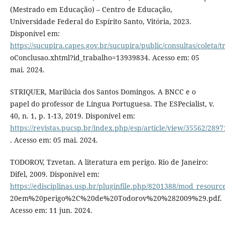
(Mestrado em Educação) – Centro de Educação,
Universidade Federal do Espírito Santo, Vitória, 2023.
Disponível em:
https://sucupira.capes.gov.br/sucupira/public/consultas/coleta
oConclusao.xhtml?id_trabalho=13939834. Acesso em: 05
mai. 2024.
STRIQUER, Marilúcia dos Santos Domingos. A BNCC e o
papel do professor de Língua Portuguesa. The ESPecialist, v.
40, n. 1, p. 1-13, 2019. Disponível em:
https://revistas.pucsp.br/index.php/esp/article/view/35562/2897
. Acesso em: 05 mai. 2024.
TODOROV, Tzvetan. A literatura em perigo. Rio de Janeiro:
Difel, 2009. Disponível em:
https://edisciplinas.usp.br/pluginfile.php/8201388/mod_resour
20em%20perigo%2C%20de%20Todorov%20%282009%29.pdf.
Acesso em: 11 jun. 2024.