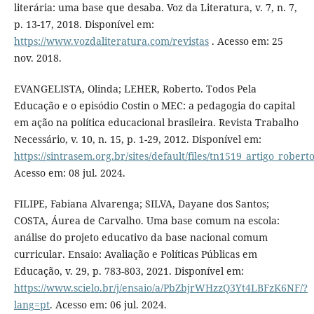
literária: uma base que desaba. Voz da Literatura, v. 7, n. 7,
p. 13-17, 2018. Disponível em:
https://www.vozdaliteratura.com/revistas
. Acesso em: 25
nov. 2018.
EVANGELISTA, Olinda; LEHER, Roberto. Todos Pela
Educação e o episódio Costin o MEC: a pedagogia do capital
em ação na política educacional brasileira. Revista Trabalho
Necessário, v. 10, n. 15, p. 1-29, 2012. Disponível em:
https://sintrasem.org.br/sites/default/files/tn1519_artigo_rober
Acesso em: 08 jul. 2024.
FILIPE, Fabiana Alvarenga; SILVA, Dayane dos Santos;
COSTA, Áurea de Carvalho. Uma base comum na escola:
análise do projeto educativo da base nacional comum
curricular. Ensaio: Avaliação e Políticas Públicas em
Educação, v. 29, p. 783-803, 2021. Disponível em:
https://www.scielo.br/j/ensaio/a/PbZbjrWHzzQ3Yt4LBFzK6NF/?
lang=pt
. Acesso em: 06 jul. 2024.