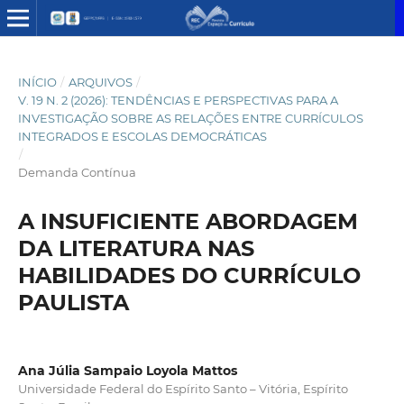
INÍCIO
/
ARQUIVOS
/
V. 19 N. 2 (2026): TENDÊNCIAS E PERSPECTIVAS PARA A
INVESTIGAÇÃO SOBRE AS RELAÇÕES ENTRE CURRÍCULOS
INTEGRADOS E ESCOLAS DEMOCRÁTICAS
/
Demanda Contínua
A INSUFICIENTE ABORDAGEM
DA LITERATURA NAS
HABILIDADES DO CURRÍCULO
PAULISTA
Ana Júlia Sampaio Loyola Mattos
Universidade Federal do Espírito Santo – Vitória, Espírito