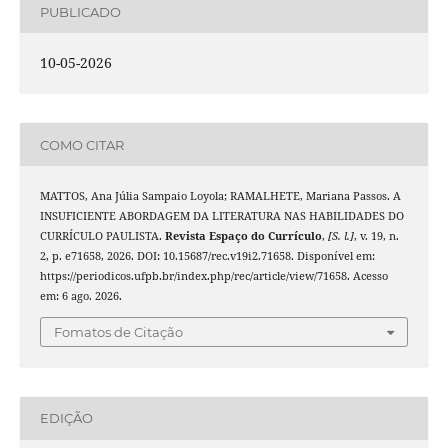
PUBLICADO
10-05-2026
COMO CITAR
MATTOS, Ana Júlia Sampaio Loyola; RAMALHETE, Mariana Passos. A
INSUFICIENTE ABORDAGEM DA LITERATURA NAS HABILIDADES DO
CURRÍCULO PAULISTA.
Revista Espaço do Currículo
,
[S. l.]
, v. 19, n.
2, p. e71658, 2026. DOI: 10.15687/rec.v19i2.71658. Disponível em:
https://periodicos.ufpb.br/index.php/rec/article/view/71658. Acesso
em: 6 ago. 2026.
Fomatos de Citação
EDIÇÃO