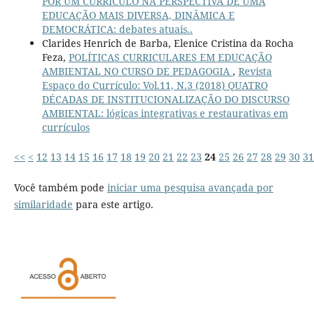
POR UM CURRÍCULO NA PERSPECTIVA DE UMA
EDUCAÇÃO MAIS DIVERSA, DINÂMICA E
DEMOCRÁTICA: debates atuais..
Clarides Henrich de Barba, Elenice Cristina da Rocha
Feza,
POLÍTICAS CURRICULARES EM EDUCAÇÃO
AMBIENTAL NO CURSO DE PEDAGOGIA
,
Revista
Espaço do Currículo: Vol.11, N.3 (2018) QUATRO
DÉCADAS DE INSTITUCIONALIZAÇÃO DO DISCURSO
AMBIENTAL: lógicas integrativas e restaurativas em
currículos
<<
<
12
13
14
15
16
17
18
19
20
21
22
23
24
25
26
27
28
29
30
31
Você também pode
iniciar uma pesquisa avançada por
similaridade
para este artigo.