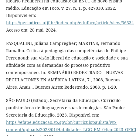
ideário neoliberal na educação: da BNCC ao novo ensino
médio. Educação em Foco, v. 27, n. 1, p. e27030, 2022.
Disponível em:
https://periodicos.ufjf.br/index.php/edufoco/article/view/36334
Acesso em: 28 mai. 2024.
PASQUALINI, Juliana Campregher; MARTINS, Fernando
Ramalho. Crítica à pedagogia das competências de Phillipe
Perrenoud: sua visão liberal de educação e sociedade e sua
afinidade com as demandas do processo produtivo
contemporâneo. In: SEMINÁRIO REDESTRADO – NUEVAS
REGULACIONES EN AMÉRICA LATINA, 7., 2008, Buenos
Aires. Anais... Buenos Aires: Redestrado, 2008. p. 1-20.
SÃO PAULO (Estado). Secretaria da Educação. Currículo
paulista: área de linguagens e suas tecnologias. São Paulo:
Secretaria da Educação, 2023. Disponível em:
https://efape.educacao.sp.gov.br/curriculopaulista/wp-
content/uploads/2023/01/Habilidades_LGG_EM_04jan2023_OFIC