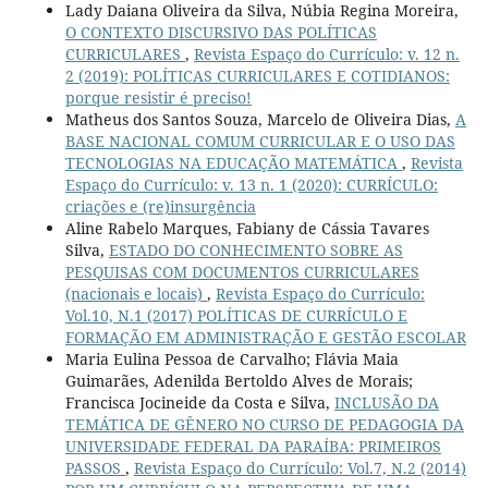
Lady Daiana Oliveira da Silva, Núbia Regina Moreira,
O CONTEXTO DISCURSIVO DAS POLÍTICAS
CURRICULARES
,
Revista Espaço do Currículo: v. 12 n.
2 (2019): POLÍTICAS CURRICULARES E COTIDIANOS:
porque resistir é preciso!
Matheus dos Santos Souza, Marcelo de Oliveira Dias,
A
BASE NACIONAL COMUM CURRICULAR E O USO DAS
TECNOLOGIAS NA EDUCAÇÃO MATEMÁTICA
,
Revista
Espaço do Currículo: v. 13 n. 1 (2020): CURRÍCULO:
criações e (re)insurgência
Aline Rabelo Marques, Fabiany de Cássia Tavares
Silva,
ESTADO DO CONHECIMENTO SOBRE AS
PESQUISAS COM DOCUMENTOS CURRICULARES
(nacionais e locais)
,
Revista Espaço do Currículo:
Vol.10, N.1 (2017) POLÍTICAS DE CURRÍCULO E
FORMAÇÃO EM ADMINISTRAÇÃO E GESTÃO ESCOLAR
Maria Eulina Pessoa de Carvalho; Flávia Maia
Guimarães, Adenilda Bertoldo Alves de Morais;
Francisca Jocineide da Costa e Silva,
INCLUSÃO DA
TEMÁTICA DE GÊNERO NO CURSO DE PEDAGOGIA DA
UNIVERSIDADE FEDERAL DA PARAÍBA: PRIMEIROS
PASSOS
,
Revista Espaço do Currículo: Vol.7, N.2 (2014)