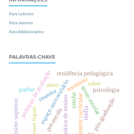
Para Leitores
Para Autores
Para Bibliotecários
PALAVRAS-CHAVE
políticas de avaliação
residência pedagógica
território
espaço universitário
saber
afeto
texto escolar
parfor
psicologia
resenha
creche
diretriz curricular
prática de ensino
pós-graduação
.
mídia
pré-escola
bases legais
e
n
s
i
n
o
s
u
p
e
r
i
o
r