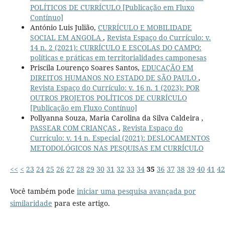
POLÍTICOS DE CURRÍCULO [Publicação em Fluxo
Contínuo]
António Luis Julião,
CURRÍCULO E MOBILIDADE
SOCIAL EM ANGOLA
,
Revista Espaço do Currículo: v.
14 n. 2 (2021): CURRÍCULO E ESCOLAS DO CAMPO:
políticas e práticas em territorialidades camponesas
Priscila Lourenço Soares Santos,
EDUCAÇÃO EM
DIREITOS HUMANOS NO ESTADO DE SÃO PAULO
,
Revista Espaço do Currículo: v. 16 n. 1 (2023): POR
OUTROS PROJETOS POLÍTICOS DE CURRÍCULO
[Publicação em Fluxo Contínuo]
Pollyanna Souza, Maria Carolina da Silva Caldeira ,
PASSEAR COM CRIANÇAS
,
Revista Espaço do
Currículo: v. 14 n. Especial (2021): DESLOCAMENTOS
METODOLÓGICOS NAS PESQUISAS EM CURRÍCULO
<<
<
23
24
25
26
27
28
29
30
31
32
33
34
35
36
37
38
39
40
41
42
Você também pode
iniciar uma pesquisa avançada por
similaridade
para este artigo.