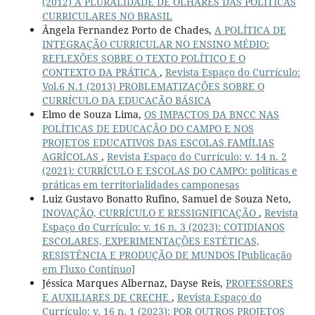
(2012) A PLURALIDADE DE OLHARES DAS POLÍTICAS
CURRICULARES NO BRASIL
Ângela Fernandez Porto de Chades,
A POLÍTICA DE
INTEGRAÇÃO CURRICULAR NO ENSINO MÉDIO:
REFLEXÕES SOBRE O TEXTO POLÍTICO E O
CONTEXTO DA PRÁTICA
,
Revista Espaço do Currículo:
Vol.6 N.1 (2013) PROBLEMATIZAÇÕES SOBRE O
CURRÍCULO DA EDUCAÇÃO BÁSICA
Elmo de Souza Lima,
OS IMPACTOS DA BNCC NAS
POLÍTICAS DE EDUCAÇÃO DO CAMPO E NOS
PROJETOS EDUCATIVOS DAS ESCOLAS FAMÍLIAS
AGRÍCOLAS
,
Revista Espaço do Currículo: v. 14 n. 2
(2021): CURRÍCULO E ESCOLAS DO CAMPO: políticas e
práticas em territorialidades camponesas
Luiz Gustavo Bonatto Rufino, Samuel de Souza Neto,
INOVAÇÃO, CURRÍCULO E RESSIGNIFICAÇÃO
,
Revista
Espaço do Currículo: v. 16 n. 3 (2023): COTIDIANOS
ESCOLARES, EXPERIMENTAÇÕES ESTÉTICAS,
RESISTÊNCIA E PRODUÇÃO DE MUNDOS [Publicação
em Fluxo Contínuo]
Jéssica Marques Albernaz, Dayse Reis,
PROFESSORES
E AUXILIARES DE CRECHE
,
Revista Espaço do
Currículo: v. 16 n. 1 (2023): POR OUTROS PROJETOS