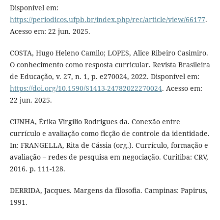
Disponível em:
https://periodicos.ufpb.br/index.php/rec/article/view/66177
.
Acesso em: 22 jun. 2025.
COSTA, Hugo Heleno Camilo; LOPES, Alice Ribeiro Casimiro.
O conhecimento como resposta curricular. Revista Brasileira
de Educação, v. 27, n. 1, p. e270024, 2022. Disponível em:
https://doi.org/10.1590/S1413-24782022270024
. Acesso em:
22 jun. 2025.
CUNHA, Érika Virgílio Rodrigues da. Conexão entre
currículo e avaliação como ficção de controle da identidade.
In: FRANGELLA, Rita de Cássia (org.). Currículo, formação e
avaliação – redes de pesquisa em negociação. Curitiba: CRV,
2016. p. 111-128.
DERRIDA, Jacques. Margens da filosofia. Campinas: Papirus,
1991.