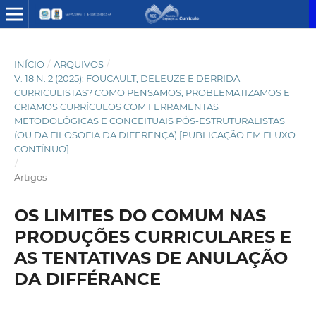
INÍCIO
/
ARQUIVOS
/
V. 18 N. 2 (2025): FOUCAULT, DELEUZE E DERRIDA
CURRICULISTAS? COMO PENSAMOS, PROBLEMATIZAMOS E
CRIAMOS CURRÍCULOS COM FERRAMENTAS
METODOLÓGICAS E CONCEITUAIS PÓS-ESTRUTURALISTAS
(OU DA FILOSOFIA DA DIFERENÇA) [PUBLICAÇÃO EM FLUXO
CONTÍNUO]
/
Artigos
OS LIMITES DO COMUM NAS
PRODUÇÕES CURRICULARES E
AS TENTATIVAS DE ANULAÇÃO
DA DIFFÉRANCE