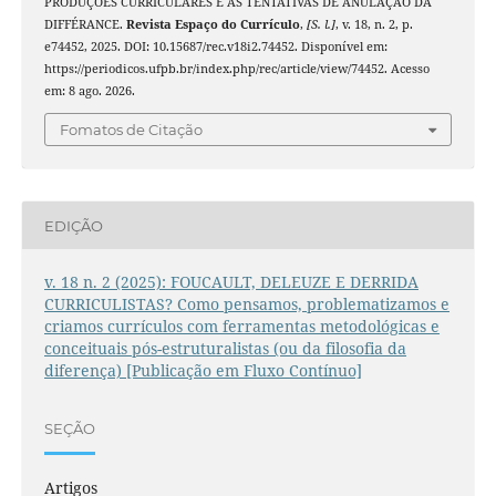
PRODUÇÕES CURRICULARES E AS TENTATIVAS DE ANULAÇÃO DA
DIFFÉRANCE.
Revista Espaço do Currículo
,
[S. l.]
, v. 18, n. 2, p.
e74452, 2025. DOI: 10.15687/rec.v18i2.74452. Disponível em:
https://periodicos.ufpb.br/index.php/rec/article/view/74452. Acesso
em: 8 ago. 2026.
Fomatos de Citação
EDIÇÃO
v. 18 n. 2 (2025): FOUCAULT, DELEUZE E DERRIDA
CURRICULISTAS? Como pensamos, problematizamos e
criamos currículos com ferramentas metodológicas e
conceituais pós-estruturalistas (ou da filosofia da
diferença) [Publicação em Fluxo Contínuo]
SEÇÃO
Artigos