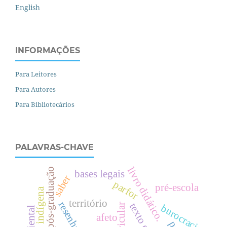
English
INFORMAÇÕES
Para Leitores
Para Autores
Para Bibliotecários
PALAVRAS-CHAVE
livro didático.
pós-graduação
bases legais
saber
parfor
pré-escola
território
resenha
burocracia
afeto