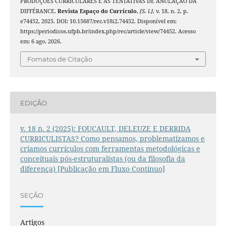
PRODUÇÕES CURRICULARES E AS TENTATIVAS DE ANULAÇÃO DA
DIFFÉRANCE.
Revista Espaço do Currículo
,
[S. l.]
, v. 18, n. 2, p.
e74452, 2025. DOI: 10.15687/rec.v18i2.74452. Disponível em:
https://periodicos.ufpb.br/index.php/rec/article/view/74452. Acesso
em: 6 ago. 2026.
Fomatos de Citação
EDIÇÃO
v. 18 n. 2 (2025): FOUCAULT, DELEUZE E DERRIDA
CURRICULISTAS? Como pensamos, problematizamos e
criamos currículos com ferramentas metodológicas e
conceituais pós-estruturalistas (ou da filosofia da
diferença) [Publicação em Fluxo Contínuo]
SEÇÃO
Artigos