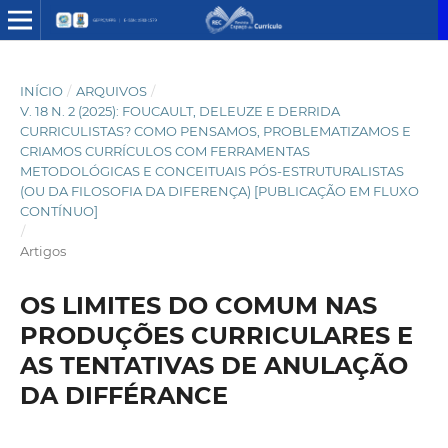
INÍCIO
/
ARQUIVOS
/
V. 18 N. 2 (2025): FOUCAULT, DELEUZE E DERRIDA
CURRICULISTAS? COMO PENSAMOS, PROBLEMATIZAMOS E
CRIAMOS CURRÍCULOS COM FERRAMENTAS
METODOLÓGICAS E CONCEITUAIS PÓS-ESTRUTURALISTAS
(OU DA FILOSOFIA DA DIFERENÇA) [PUBLICAÇÃO EM FLUXO
CONTÍNUO]
/
Artigos
OS LIMITES DO COMUM NAS
PRODUÇÕES CURRICULARES E
AS TENTATIVAS DE ANULAÇÃO
DA DIFFÉRANCE