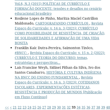
Vol.8, N.3 (2015) POLÍTICAS DE CURRÍCULO E
FORMAÇÃO DOCENTE: tensões e desafios no cenário
educacional brasileiro
Rosilene Lopes de Pinho, Maritza Maciel Castrillon
Maldonado,
CARTOGRAFANDO CURRÍCULOS
,
Revista
Espaço do Currículo: v. 14 n. 3 (2021): CURRÍCULO
COMO POSSIBILIDADE DE RESISTÊNCIA, DE CRIAÇÃO,
DE SOLIDARIEDADES E AFIRMAÇÃO DE UMA VIDA
BONITA
Franklin Kaic Dutra-Pereira, Saimonton Tinôco,
#BNCC:
,
Revista Espaço do Currículo: v. 15 n. 2 (2022):
CURRÍCULO E TEORIA DO DISCURSO: temas,
estratégias e perspectivas...
Laís Francine Weyh, Sidinei Pithan da Silva, Ivo dos
Santos Canabarro,
HISTÓRIA E CULTURA INDÍGENA
NA BNCC DO ENSINO FUNDAMENTAL
,
Revista
Espaço do Currículo: v. 16 n. 3 (2023): COTIDIANOS
ESCOLARES, EXPERIMENTAÇÕES ESTÉTICAS,
RESISTÊNCIA E PRODUÇÃO DE MUNDOS [Publicação
em Fluxo Contínuo]
<<
<
21
22
23
24
25
26
27
28
29
30
31
32
33
34
35
36
37
38
39
40