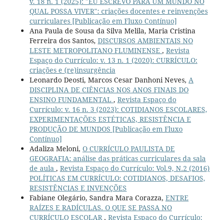
v. 18 n. 1 (2025): "EU ESCREVO PARA UM MUNDO NO
QUAL POSSA VIVER": criações docentes e reinvenções
curriculares [Publicação em Fluxo Contínuo]
Ana Paula de Sousa da Silva Melila, Maria Cristina
Ferreira dos Santos,
DISCURSOS AMBIENTAIS NO
LESTE METROPOLITANO FLUMINENSE
,
Revista
Espaço do Currículo: v. 13 n. 1 (2020): CURRÍCULO:
criações e (re)insurgência
Leonardo Deosti, Marcos Cesar Danhoni Neves,
A
DISCIPLINA DE CIÊNCIAS NOS ANOS FINAIS DO
ENSINO FUNDAMENTAL
,
Revista Espaço do
Currículo: v. 16 n. 3 (2023): COTIDIANOS ESCOLARES,
EXPERIMENTAÇÕES ESTÉTICAS, RESISTÊNCIA E
PRODUÇÃO DE MUNDOS [Publicação em Fluxo
Contínuo]
Adaliza Meloni,
O CURRÍCULO PAULISTA DE
GEOGRAFIA: análise das práticas curriculares da sala
de aula
,
Revista Espaço do Currículo: Vol.9, N.2 (2016)
POLÍTICAS EM CURRÍCULO: COTIDIANOS, DESAFIOS,
RESISTÊNCIAS E INVENÇÕES
Fabiane Olegário, Sandra Mara Corazza,
ENTRE
RAÍZES E RADÍCULAS. O QUE SE PASSA NO
CURRÍCULO ESCOLAR
,
Revista Espaço do Currículo: