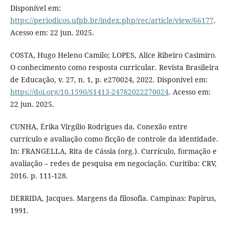
Disponível em:
https://periodicos.ufpb.br/index.php/rec/article/view/66177
.
Acesso em: 22 jun. 2025.
COSTA, Hugo Heleno Camilo; LOPES, Alice Ribeiro Casimiro.
O conhecimento como resposta curricular. Revista Brasileira
de Educação, v. 27, n. 1, p. e270024, 2022. Disponível em:
https://doi.org/10.1590/S1413-24782022270024
. Acesso em:
22 jun. 2025.
CUNHA, Érika Virgílio Rodrigues da. Conexão entre
currículo e avaliação como ficção de controle da identidade.
In: FRANGELLA, Rita de Cássia (org.). Currículo, formação e
avaliação – redes de pesquisa em negociação. Curitiba: CRV,
2016. p. 111-128.
DERRIDA, Jacques. Margens da filosofia. Campinas: Papirus,
1991.