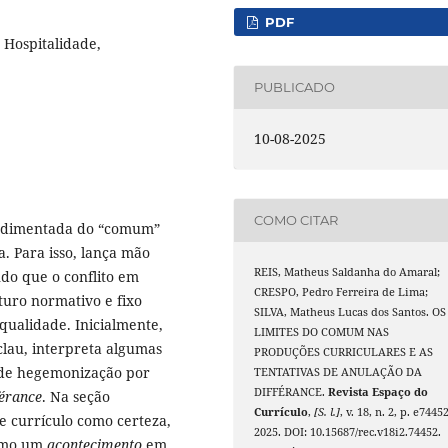
PDF
 Hospitalidade,
PUBLICADO
10-08-2025
COMO CITAR
 sedimentada do “comum”
a. Para isso, lança mão
REIS, Matheus Saldanha do Amaral;
do que o conflito em
CRESPO, Pedro Ferreira de Lima;
uro normativo e fixo
SILVA, Matheus Lucas dos Santos. OS
ualidade. Inicialmente,
LIMITES DO COMUM NAS
clau, interpreta algumas
PRODUÇÕES CURRICULARES E AS
s de hegemonização por
TENTATIVAS DE ANULAÇÃO DA
DIFFÉRANCE.
Revista Espaço do
férance
. Na seção
Currículo
,
[S. l.]
, v. 18, n. 2, p. e74452
de currículo como certeza,
2025. DOI: 10.15687/rec.v18i2.74452.
como um
acontecimento
em