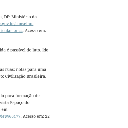
, DF: Ministério da
c.gov.br/conselho-
icular-bncc
. Acesso em:
a é passível de luto. Rio
das ruas: notas para uma
: Civilização Brasileira,
ulo para formação de
evista Espaço do
l em:
/view/66177
. Acesso em: 22