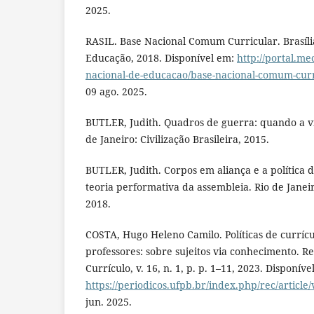
2025.
RASIL. Base Nacional Comum Curricular. Brasília
Educação, 2018. Disponível em:
http://portal.me
nacional-de-educacao/base-nacional-comum-curr
09 ago. 2025.
BUTLER, Judith. Quadros de guerra: quando a vid
de Janeiro: Civilização Brasileira, 2015.
BUTLER, Judith. Corpos em aliança e a política 
teoria performativa da assembleia. Rio de Janeiro
2018.
COSTA, Hugo Heleno Camilo. Políticas de curríc
professores: sobre sujeitos via conhecimento. R
Currículo, v. 16, n. 1, p. p. 1–11, 2023. Disponíve
https://periodicos.ufpb.br/index.php/rec/article
jun. 2025.