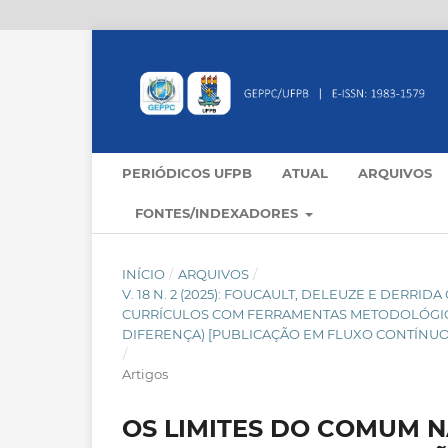
PERIÓDICOS UFPB
ATUAL
ARQUIVOS
FONTES/INDEXADORES
INÍCIO
/
ARQUIVOS
/
V. 18 N. 2 (2025): FOUCAULT, DELEUZE E DER
CURRÍCULOS COM FERRAMENTAS METODOLÓGICAS
DIFERENÇA) [PUBLICAÇÃO EM FLUXO CONTÍNUO
/
Artigos
OS LIMITES DO COMUM 