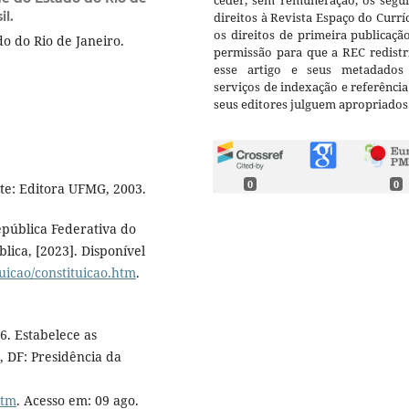
ceder, sem remuneração, os segui
il.
direitos à Revista Espaço do Currí
os direitos de primeira publicaçã
o do Rio de Janeiro.
permissão para que a REC redistr
esse artigo e seus metadados
serviços de indexação e referênci
seus editores julguem apropriados
0
0
te: Editora UFMG, 2003.
epública Federativa do
blica, [2023]. Disponível
tuicao/constituicao.htm
.
6. Estabelece as
, DF: Presidência da
htm
. Acesso em: 09 ago.