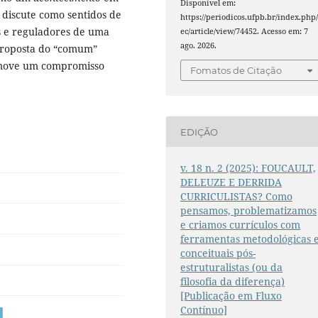
Disponível em:
 discute como sentidos de
https://periodicos.ufpb.br/index.php/
s e reguladores de uma
ec/article/view/74452. Acesso em: 7
ago. 2026.
proposta do “comum”
omove um compromisso
Fomatos de Citação
EDIÇÃO
v. 18 n. 2 (2025): FOUCAULT,
DELEUZE E DERRIDA
CURRICULISTAS? Como
pensamos, problematizamos
e criamos currículos com
ferramentas metodológicas 
conceituais pós-
estruturalistas (ou da
filosofia da diferença)
[Publicação em Fluxo
Contínuo]