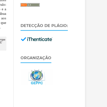
ntes
culo:
o e a
ibua
 aos
a que
DETECÇÃO DE PLÁGIO:
.
ORGANIZAÇÃO