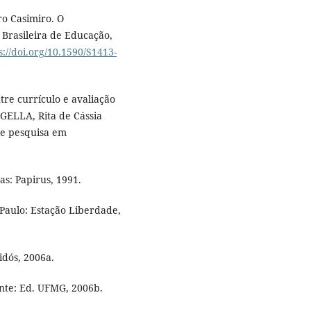
o Casimiro. O
 Brasileira de Educação,
s://doi.org/10.1590/S1413-
re currículo e avaliação
NGELLA, Rita de Cássia
 de pesquisa em
s: Papirus, 1991.
Paulo: Estação Liberdade,
idós, 2006a.
nte: Ed. UFMG, 2006b.