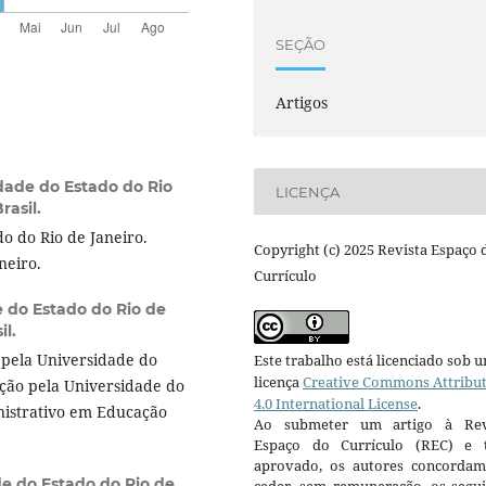
SEÇÃO
Artigos
dade do Estado do Rio
LICENÇA
rasil.
o do Rio de Janeiro.
Copyright (c) 2025 Revista Espaço 
neiro.
Currículo
 do Estado do Rio de
il.
pela Universidade do
Este trabalho está licenciado sob 
licença
Creative Commons Attribu
ção pela Universidade do
4.0 International License
.
inistrativo em Educação
Ao submeter um artigo à Rev
Espaço do Currículo (REC) e t
aprovado, os autores concorda
e do Estado do Rio de