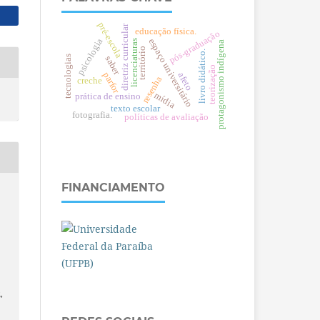
pré-escola
diretriz curricular
educação física.
pós-graduação
psicologia
espaço universitário
licenciaturas
protagonismo indígena
território
livro didático.
tecnologias
saber
teorização
parfor
afeto
resenha
creche
mídia
prática de ensino
texto escolar
fotografia.
políticas de avaliação
FINANCIAMENTO
,