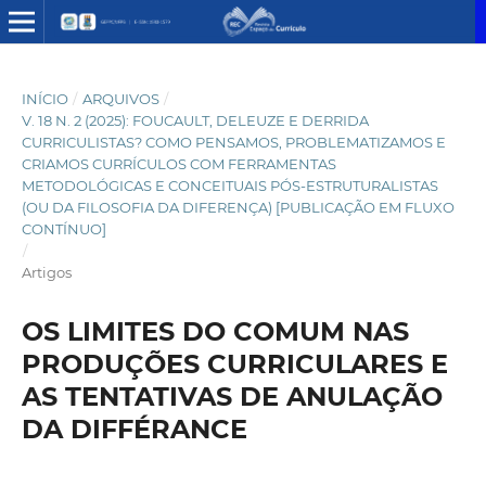
INÍCIO
/
ARQUIVOS
/
V. 18 N. 2 (2025): FOUCAULT, DELEUZE E DERRIDA
CURRICULISTAS? COMO PENSAMOS, PROBLEMATIZAMOS E
CRIAMOS CURRÍCULOS COM FERRAMENTAS
METODOLÓGICAS E CONCEITUAIS PÓS-ESTRUTURALISTAS
(OU DA FILOSOFIA DA DIFERENÇA) [PUBLICAÇÃO EM FLUXO
CONTÍNUO]
/
Artigos
OS LIMITES DO COMUM NAS
PRODUÇÕES CURRICULARES E
AS TENTATIVAS DE ANULAÇÃO
DA DIFFÉRANCE