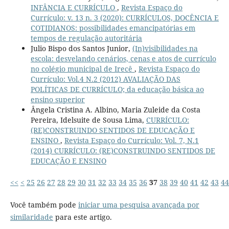
INFÂNCIA E CURRÍCULO
,
Revista Espaço do
Currículo: v. 13 n. 3 (2020): CURRÍCULOS, DOCÊNCIA E
COTIDIANOS: possibilidades emancipatórias em
tempos de regulação autoritária
Julio Bispo dos Santos Junior,
(In)visibilidades na
escola: desvelando cenários, cenas e atos de currículo
no colégio municipal de Irecê
,
Revista Espaço do
Currículo: Vol.4 N.2 (2012) AVALIAÇÃO DAS
POLÍTICAS DE CURRÍCULO; da educação básica ao
ensino superior
Ângela Cristina A. Albino, Maria Zuleide da Costa
Pereira, Idelsuite de Sousa Lima,
CURRÍCULO:
(RE)CONSTRUINDO SENTIDOS DE EDUCAÇÃO E
ENSINO
,
Revista Espaço do Currículo: Vol. 7, N.1
(2014) CURRÍCULO: (RE)CONSTRUINDO SENTIDOS DE
EDUCAÇÃO E ENSINO
<<
<
25
26
27
28
29
30
31
32
33
34
35
36
37
38
39
40
41
42
43
44
Você também pode
iniciar uma pesquisa avançada por
similaridade
para este artigo.