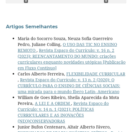
0
0
Artigos Semelhantes
Maria do Socorro Souza, Neuza Sofia Guerreiro
Pedro, Juliane Colling,
O USO DAS TIC NO ENSINO
REMOTO
,
Revista Espaço do Currículo: v. 16 n. 2
(2023): REENCANTAMENTO DO MUNDO: criações
curriculares enquanto novidades utópicas [Publicação
em Fluxo Contínuo]
Carlos Alberto Ferreira,
FLEXIBILIDADE CURRICULAR
,
Revista Espaço do Currículo: v. 13 n. 2 (2020): O
CURRÍCULO PARA O ENSINO DE CIÊNCIAS SOCIAIS:
uma mirada para o mundo Ibero Latin- Americano
William de Goes Ribeiro, Sheila Aparecida da Mota
Pereira,
A LEI E A ORDEM
,
Revista Espaço do
Currículo: v. 14 n. 1 (2021): POLÍTICAS
CURRICULARES E AS INOVAÇÕES
(NEO)CONSERVADORAS
Junior Bufon Centenaro, Altair Alberto Fávero,