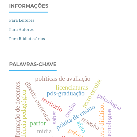
INFORMAÇÕES
Para Leitores
Para Autores
Para Bibliotecários
PALAVRAS-CHAVE
políticas de avaliação
texto escolar
diretriz curricular
formação de docentes.
licenciaturas
residência pedagógica
pós-graduação
psicologia
território
creche
prática de ensino
livro didático.
tecnologias
saber
resenha
afeto
parfor
pré-escola
mídia