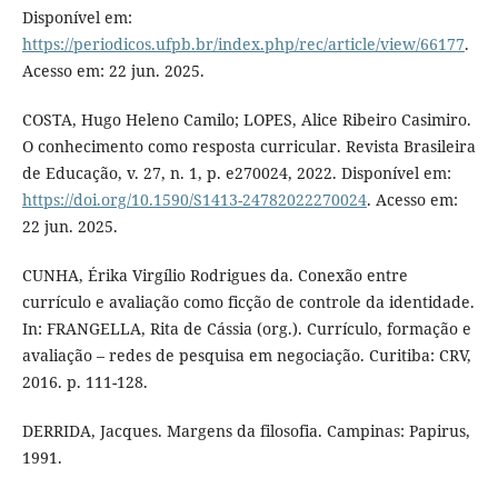
Disponível em:
https://periodicos.ufpb.br/index.php/rec/article/view/66177
.
Acesso em: 22 jun. 2025.
COSTA, Hugo Heleno Camilo; LOPES, Alice Ribeiro Casimiro.
O conhecimento como resposta curricular. Revista Brasileira
de Educação, v. 27, n. 1, p. e270024, 2022. Disponível em:
https://doi.org/10.1590/S1413-24782022270024
. Acesso em:
22 jun. 2025.
CUNHA, Érika Virgílio Rodrigues da. Conexão entre
currículo e avaliação como ficção de controle da identidade.
In: FRANGELLA, Rita de Cássia (org.). Currículo, formação e
avaliação – redes de pesquisa em negociação. Curitiba: CRV,
2016. p. 111-128.
DERRIDA, Jacques. Margens da filosofia. Campinas: Papirus,
1991.