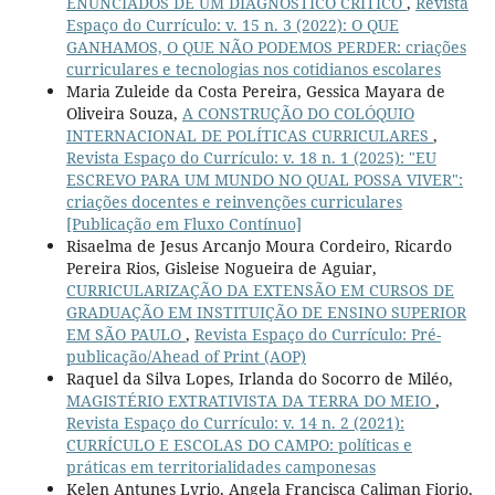
ENUNCIADOS DE UM DIAGNÓSTICO CRÍTICO
,
Revista
Espaço do Currículo: v. 15 n. 3 (2022): O QUE
GANHAMOS, O QUE NÃO PODEMOS PERDER: criações
curriculares e tecnologias nos cotidianos escolares
Maria Zuleide da Costa Pereira, Gessica Mayara de
Oliveira Souza,
A CONSTRUÇÃO DO COLÓQUIO
INTERNACIONAL DE POLÍTICAS CURRICULARES
,
Revista Espaço do Currículo: v. 18 n. 1 (2025): "EU
ESCREVO PARA UM MUNDO NO QUAL POSSA VIVER":
criações docentes e reinvenções curriculares
[Publicação em Fluxo Contínuo]
Risaelma de Jesus Arcanjo Moura Cordeiro, Ricardo
Pereira Rios, Gisleise Nogueira de Aguiar,
CURRICULARIZAÇÃO DA EXTENSÃO EM CURSOS DE
GRADUAÇÃO EM INSTITUIÇÃO DE ENSINO SUPERIOR
EM SÃO PAULO
,
Revista Espaço do Currículo: Pré-
publicação/Ahead of Print (AOP)
Raquel da Silva Lopes, Irlanda do Socorro de Miléo,
MAGISTÉRIO EXTRATIVISTA DA TERRA DO MEIO
,
Revista Espaço do Currículo: v. 14 n. 2 (2021):
CURRÍCULO E ESCOLAS DO CAMPO: políticas e
práticas em territorialidades camponesas
Kelen Antunes Lyrio, Angela Francisca Caliman Fiorio,