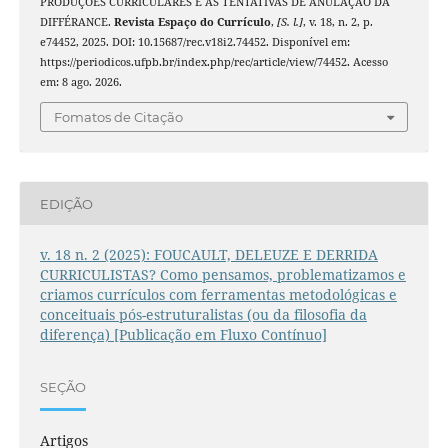
PRODUÇÕES CURRICULARES E AS TENTATIVAS DE ANULAÇÃO DA
DIFFÉRANCE.
Revista Espaço do Currículo
,
[S. l.]
, v. 18, n. 2, p.
e74452, 2025. DOI: 10.15687/rec.v18i2.74452. Disponível em:
https://periodicos.ufpb.br/index.php/rec/article/view/74452. Acesso
em: 8 ago. 2026.
Fomatos de Citação
EDIÇÃO
v. 18 n. 2 (2025): FOUCAULT, DELEUZE E DERRIDA
CURRICULISTAS? Como pensamos, problematizamos e
criamos currículos com ferramentas metodológicas e
conceituais pós-estruturalistas (ou da filosofia da
diferença) [Publicação em Fluxo Contínuo]
SEÇÃO
Artigos