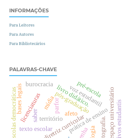
INFORMAÇÕES
Para Leitores
Para Autores
Para Bibliotecários
PALAVRAS-CHAVE
pré-escola
burocracia
livro didático.
voz estudantil
bases legais
espaço universitário
escolas democráticas
pós-graduação
licenciaturas
mídia
parfor
coletivos estudantis
prática de ensino
saber
afeto
diretriz curricular
território
fotografia.
texto escolar
resenha