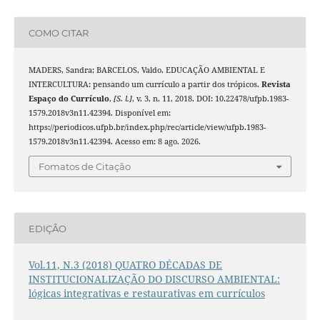
COMO CITAR
MADERS, Sandra; BARCELOS, Valdo. EDUCAÇÃO AMBIENTAL E
INTERCULTURA: pensando um currículo a partir dos trópicos.
Revista
Espaço do Currículo
,
[S. l.]
, v. 3, n. 11, 2018. DOI: 10.22478/ufpb.1983-
1579.2018v3n11.42394. Disponível em:
https://periodicos.ufpb.br/index.php/rec/article/view/ufpb.1983-
1579.2018v3n11.42394. Acesso em: 8 ago. 2026.
Fomatos de Citação
EDIÇÃO
Vol.11, N.3 (2018) QUATRO DÉCADAS DE
INSTITUCIONALIZAÇÃO DO DISCURSO AMBIENTAL:
lógicas integrativas e restaurativas em currículos