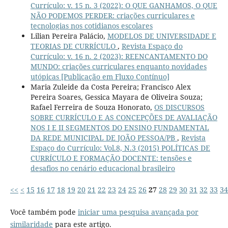
Currículo: v. 15 n. 3 (2022): O QUE GANHAMOS, O QUE
NÃO PODEMOS PERDER: criações curriculares e
tecnologias nos cotidianos escolares
Lilian Pereira Palácio,
MODELOS DE UNIVERSIDADE E
TEORIAS DE CURRÍCULO
,
Revista Espaço do
Currículo: v. 16 n. 2 (2023): REENCANTAMENTO DO
MUNDO: criações curriculares enquanto novidades
utópicas [Publicação em Fluxo Contínuo]
Maria Zuleide da Costa Pereira; Francisco Alex
Pereira Soares, Gessica Mayara de Oliveira Souza;
Rafael Ferreira de Souza Honorato,
OS DISCURSOS
SOBRE CURRÍCULO E AS CONCEPÇÕES DE AVALIAÇÃO
NOS I E II SEGMENTOS DO ENSINO FUNDAMENTAL
DA REDE MUNICIPAL DE JOÃO PESSOA/PB
,
Revista
Espaço do Currículo: Vol.8, N.3 (2015) POLÍTICAS DE
CURRÍCULO E FORMAÇÃO DOCENTE: tensões e
desafios no cenário educacional brasileiro
<<
<
15
16
17
18
19
20
21
22
23
24
25
26
27
28
29
30
31
32
33
34
Você também pode
iniciar uma pesquisa avançada por
similaridade
para este artigo.