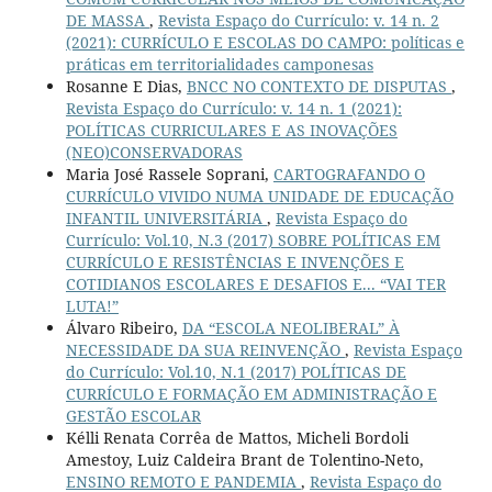
DE MASSA
,
Revista Espaço do Currículo: v. 14 n. 2
(2021): CURRÍCULO E ESCOLAS DO CAMPO: políticas e
práticas em territorialidades camponesas
Rosanne E Dias,
BNCC NO CONTEXTO DE DISPUTAS
,
Revista Espaço do Currículo: v. 14 n. 1 (2021):
POLÍTICAS CURRICULARES E AS INOVAÇÕES
(NEO)CONSERVADORAS
Maria José Rassele Soprani,
CARTOGRAFANDO O
CURRÍCULO VIVIDO NUMA UNIDADE DE EDUCAÇÃO
INFANTIL UNIVERSITÁRIA
,
Revista Espaço do
Currículo: Vol.10, N.3 (2017) SOBRE POLÍTICAS EM
CURRÍCULO E RESISTÊNCIAS E INVENÇÕES E
COTIDIANOS ESCOLARES E DESAFIOS E... “VAI TER
LUTA!”
Álvaro Ribeiro,
DA “ESCOLA NEOLIBERAL” À
NECESSIDADE DA SUA REINVENÇÃO
,
Revista Espaço
do Currículo: Vol.10, N.1 (2017) POLÍTICAS DE
CURRÍCULO E FORMAÇÃO EM ADMINISTRAÇÃO E
GESTÃO ESCOLAR
Kélli Renata Corrêa de Mattos, Micheli Bordoli
Amestoy, Luiz Caldeira Brant de Tolentino-Neto,
ENSINO REMOTO E PANDEMIA
,
Revista Espaço do