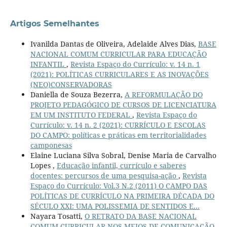
Artigos Semelhantes
Ivanilda Dantas de Oliveira, Adelaide Alves Dias,
BASE
NACIONAL COMUM CURRICULAR PARA EDUCAÇÃO
INFANTIL
,
Revista Espaço do Currículo: v. 14 n. 1
(2021): POLÍTICAS CURRICULARES E AS INOVAÇÕES
(NEO)CONSERVADORAS
Daniella de Souza Bezerra,
A REFORMULAÇÃO DO
PROJETO PEDAGÓGICO DE CURSOS DE LICENCIATURA
EM UM INSTITUTO FEDERAL
,
Revista Espaço do
Currículo: v. 14 n. 2 (2021): CURRÍCULO E ESCOLAS
DO CAMPO: políticas e práticas em territorialidades
camponesas
Elaine Luciana Silva Sobral, Denise Maria de Carvalho
Lopes ,
Educação infantil, currículo e saberes
docentes: percursos de uma pesquisa-ação
,
Revista
Espaço do Currículo: Vol.3 N.2 (2011) O CAMPO DAS
POLÍTICAS DE CURRÍCULO NA PRIMEIRA DÉCADA DO
SÉCULO XXI: UMA POLISSEMIA DE SENTIDOS E...
Nayara Tosatti,
O RETRATO DA BASE NACIONAL
COMUM CURRICULAR NOS MEIOS DE COMUNICAÇÃO