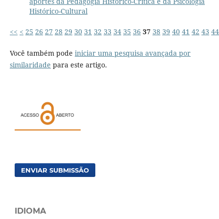
aportes da Pedagogia Histórico-Crítica e da Psicologia
Histórico-Cultural
<<
<
25
26
27
28
29
30
31
32
33
34
35
36
37
38
39
40
41
42
43
44
Você também pode
iniciar uma pesquisa avançada por
similaridade
para este artigo.
ENVIAR SUBMISSÃO
IDIOMA