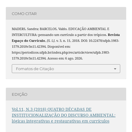
COMO CITAR
MADERS, Sandra; BARCELOS, Valdo. EDUCAÇÃO AMBIENTAL E
INTERCULTURA: pensando um currículo a partir dos trópicos.
Revista
Espaço do Currículo
,
[S. l.]
, v. 3, n. 11, 2018. DOI: 10.22478/ufpb.1983-
1579.2018v3n11.42394. Disponível em:
https://periodicos.ufpb.br/index.php/rec/article/view/ufpb.1983-
1579.2018v3n11.42394. Acesso em: 6 ago. 2026.
Fomatos de Citação
EDIÇÃO
Vol.11, N.3 (2018) QUATRO DÉCADAS DE
INSTITUCIONALIZAÇÃO DO DISCURSO AMBIENTAL:
lógicas integrativas e restaurativas em currículos