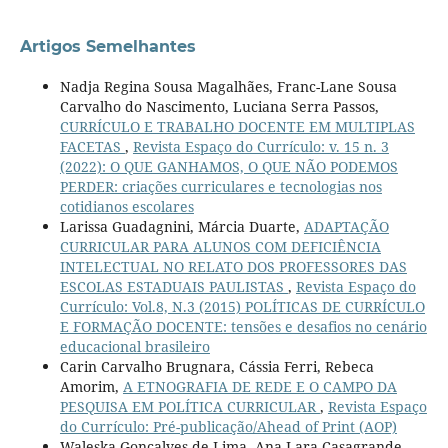
Artigos Semelhantes
Nadja Regina Sousa Magalhães, Franc-Lane Sousa
Carvalho do Nascimento, Luciana Serra Passos,
CURRÍCULO E TRABALHO DOCENTE EM MULTIPLAS
FACETAS
,
Revista Espaço do Currículo: v. 15 n. 3
(2022): O QUE GANHAMOS, O QUE NÃO PODEMOS
PERDER: criações curriculares e tecnologias nos
cotidianos escolares
Larissa Guadagnini, Márcia Duarte,
ADAPTAÇÃO
CURRICULAR PARA ALUNOS COM DEFICIÊNCIA
INTELECTUAL NO RELATO DOS PROFESSORES DAS
ESCOLAS ESTADUAIS PAULISTAS
,
Revista Espaço do
Currículo: Vol.8, N.3 (2015) POLÍTICAS DE CURRÍCULO
E FORMAÇÃO DOCENTE: tensões e desafios no cenário
educacional brasileiro
Carin Carvalho Brugnara, Cássia Ferri, Rebeca
Amorim,
A ETNOGRAFIA DE REDE E O CAMPO DA
PESQUISA EM POLÍTICA CURRICULAR
,
Revista Espaço
do Currículo: Pré-publicação/Ahead of Print (AOP)
Waleska Gonçalves de Lima, Ana Lara Casagrande,