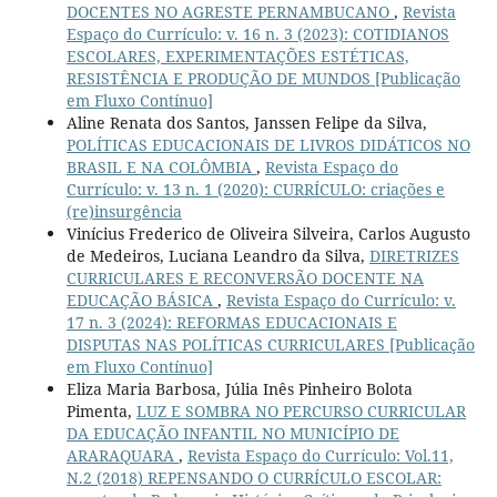
DOCENTES NO AGRESTE PERNAMBUCANO
,
Revista
Espaço do Currículo: v. 16 n. 3 (2023): COTIDIANOS
ESCOLARES, EXPERIMENTAÇÕES ESTÉTICAS,
RESISTÊNCIA E PRODUÇÃO DE MUNDOS [Publicação
em Fluxo Contínuo]
Aline Renata dos Santos, Janssen Felipe da Silva,
POLÍTICAS EDUCACIONAIS DE LIVROS DIDÁTICOS NO
BRASIL E NA COLÔMBIA
,
Revista Espaço do
Currículo: v. 13 n. 1 (2020): CURRÍCULO: criações e
(re)insurgência
Vinícius Frederico de Oliveira Silveira, Carlos Augusto
de Medeiros, Luciana Leandro da Silva,
DIRETRIZES
CURRICULARES E RECONVERSÃO DOCENTE NA
EDUCAÇÃO BÁSICA
,
Revista Espaço do Currículo: v.
17 n. 3 (2024): REFORMAS EDUCACIONAIS E
DISPUTAS NAS POLÍTICAS CURRICULARES [Publicação
em Fluxo Contínuo]
Eliza Maria Barbosa, Júlia Inês Pinheiro Bolota
Pimenta,
LUZ E SOMBRA NO PERCURSO CURRICULAR
DA EDUCAÇÃO INFANTIL NO MUNICÍPIO DE
ARARAQUARA
,
Revista Espaço do Currículo: Vol.11,
N.2 (2018) REPENSANDO O CURRÍCULO ESCOLAR: