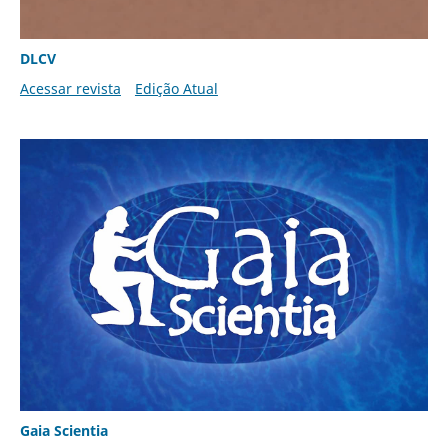
DLCV
Acessar revista
Edição Atual
Gaia Scientia