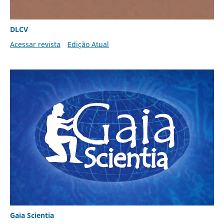
DLCV
Acessar revista
Edição Atual
Gaia Scientia