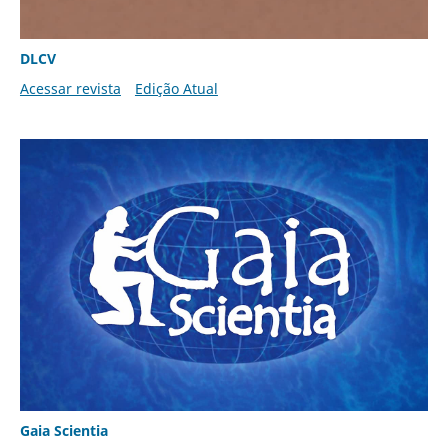
DLCV
Acessar revista
Edição Atual
Gaia Scientia