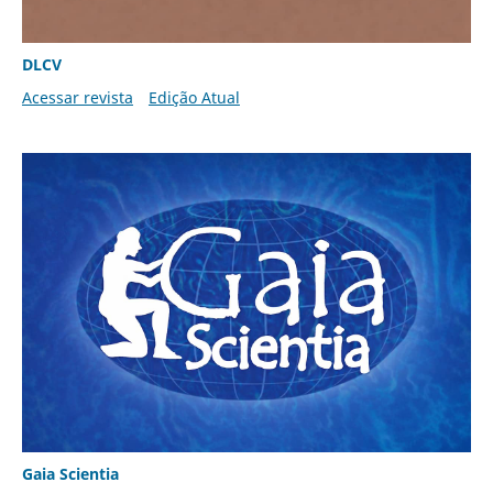
DLCV
Acessar revista
Edição Atual
Gaia Scientia