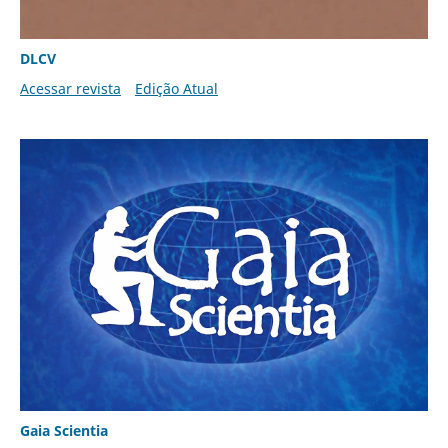
DLCV
Acessar revista
Edição Atual
Gaia Scientia