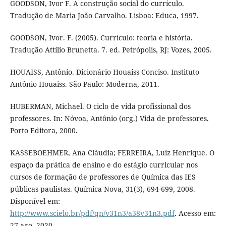
GOODSON, Ivor F. A construção social do currículo.
Tradução de Maria João Carvalho. Lisboa: Educa, 1997.
GOODSON, Ivor. F. (2005). Currículo: teoria e história.
Tradução Attílio Brunetta. 7. ed. Petrópolis, RJ: Vozes, 2005.
HOUAISS, Antônio. Dicionário Houaiss Conciso. Instituto
Antônio Houaiss. São Paulo: Moderna, 2011.
HUBERMAN, Michael. O ciclo de vida profissional dos
professores. In: Nóvoa, Antônio (org.) Vida de professores.
Porto Editora, 2000.
KASSEBOEHMER, Ana Cláudia; FERREIRA, Luiz Henrique. O
espaço da prática de ensino e do estágio curricular nos
cursos de formação de professores de Química das IES
públicas paulistas. Química Nova, 31(3), 694-699, 2008.
Disponível em:
http://www.scielo.br/pdf/qn/v31n3/a38v31n3.pdf
. Acesso em:
27 ago. 2020.