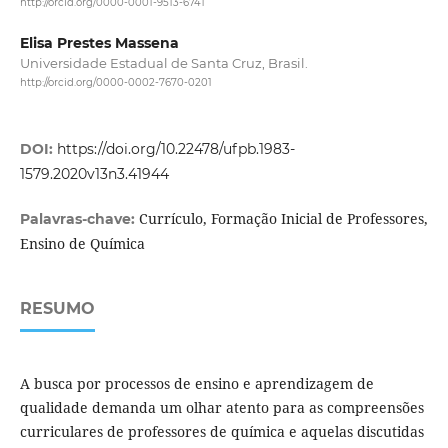
http://orcid.org/0000-0001-9513-6741
Elisa Prestes Massena
Universidade Estadual de Santa Cruz, Brasil.
http://orcid.org/0000-0002-7670-0201
DOI:
https://doi.org/10.22478/ufpb.1983-
1579.2020v13n3.41944
Currículo, Formação Inicial de Professores,
Palavras-chave:
Ensino de Química
RESUMO
A busca por processos de ensino e aprendizagem de
qualidade demanda um olhar atento para as compreensões
curriculares de professores de química e aquelas discutidas