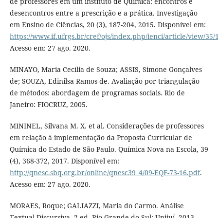
de professores em um instituto de Química: encontros e
desencontros entre a prescrição e a prática. Investigação
em Ensino de Ciências, 20 (3), 187-204, 2015. Disponível em:
https://www.if.ufrgs.br/cref/ojs/index.php/ienci/article/view/35/
Acesso em: 27 ago. 2020.
MINAYO, Maria Cecília de Souza; ASSIS, Simone Gonçalves
de; SOUZA, Edinilsa Ramos de. Avaliação por triangulação
de métodos: abordagem de programas sociais. Rio de
Janeiro: FIOCRUZ, 2005.
MININEL, Silvana M. X. et al. Considerações de professores
em relação à implementação da Proposta Curricular de
Química do Estado de São Paulo. Química Nova na Escola, 39
(4), 368-372, 2017. Disponível em:
http://qnesc.sbq.org.br/online/qnesc39_4/09-EQF-73-16.pdf
.
Acesso em: 27 ago. 2020.
MORAES, Roque; GALIAZZI, Maria do Carmo. Análise
Textual Discursiva. 2 ed. Rio Grande do Sul: Unijuí, 2013.