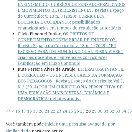
ENSINO MÉDIO, CURRÍCULOS PENSADOSPRATICADOS
E MOVIMENTOS DE (RE)EXISTÊNCIA
,
Revista Espaço
do Currículo: v. 13 n. 3 (2020): CURRÍCULOS,
DOCÊNCIA E COTIDIANOS: possibilidades
emancipatórias em tempos de regulação autoritária
Clívio Pimentel Junior,
OS OBJETOS DE
CONHECIMENTO PODEM ERRAR DE ENDEREÇO?
,
Revista Espaço do Currículo: v. 18 n. 1 (2025): "EU
ESCREVO PARA UM MUNDO NO QUAL POSSA VIVER":
criações docentes e reinvenções curriculares
[Publicação em Fluxo Contínuo]
Rute Pereira Alves de Araújo,
LITERATURA INFANTIL
E CURRÍCULO – OS ENTRE-LUGARES DA FORMAÇÃO
DOS PEDAGOGOS
,
Revista Espaço do Currículo: Vol.7,
N.2 (2014) POR UM CURRÍCULO NA PERSPECTIVA DE
UMA EDUCAÇÃO MAIS DIVERSA, DINÂMICA E
DEMOCRÁTICA: debates atuais..
<<
<
16
17
18
19
20
21
22
23
24
25
26
27
28
29
30
31
32
33
34
35
Você também pode
iniciar uma pesquisa avançada por
similaridade
para este artigo.