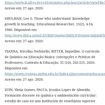
https://www.if.ufrgs.br/cref/ojs/index.php/ienci/article/viewFile
Acesso em: 27 ago. 2020.
SHULMAN, Lee S. Those who understand: knowledge
growth in teaching. Educational Researcher, 15(2), 4-14,
1986. Disponível em:
http://www.fisica.uniud.it/URDF/masterDidSciUD/materiali/pdf
Acesso em: 27 ago. 2020.
VIANNA, Nycollas Stefanello; RITTER, Jaqueline. O currículo
de Química na Educação Básica: concepções e Práticas de
Professores. Contexto & Educação, 35 (10), 202-225, 2020.
Disponível em:
https://www.revistas.unijui.edu.br/index.php/contextoeducacao
Acesso em: 27 ago. 2020.
ZUIN, Vânia Gomes; PACCA, Jesuína Lopes de Almeida.
Formación docente en química y ambientación curricular:
estudio de caso en una institución de enseñanza superior