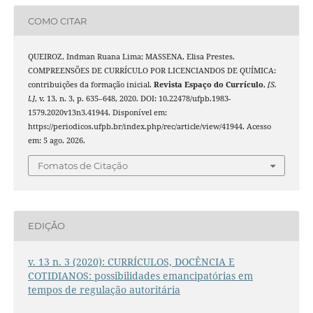
COMO CITAR
QUEIROZ, Indman Ruana Lima; MASSENA, Elisa Prestes.
COMPREENSÕES DE CURRÍCULO POR LICENCIANDOS DE QUÍMICA:
contribuições da formação inicial.
Revista Espaço do Currículo
,
[S.
l.]
, v. 13, n. 3, p. 635–648, 2020. DOI: 10.22478/ufpb.1983-
1579.2020v13n3.41944. Disponível em:
https://periodicos.ufpb.br/index.php/rec/article/view/41944. Acesso
em: 5 ago. 2026.
Fomatos de Citação
EDIÇÃO
v. 13 n. 3 (2020): CURRÍCULOS, DOCÊNCIA E
COTIDIANOS: possibilidades emancipatórias em
tempos de regulação autoritária