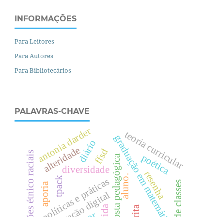
INFORMAÇÕES
Para Leitores
Para Autores
Para Bibliotecários
PALAVRAS-CHAVE
antonia darder
teoria curricular
graduação em matemática
diário
alteridade
ffsd
relações étnico raciais
poética
proposta pedagógica
diversidade
resenha
aluno.
tpack
políticas e práticas
luta de classes
aporia
enculturação digital
vida