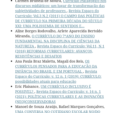
Carmen Brunelli de Moura,
Currículo Psicagógico nos
discursos midiáticos: um lugar de transformação das
subjetividades de professores
,
Revista Espaço do
Currículo: Vol.3 N.2 (2011) O CAMPO DAS POLÍTICAS
DE CURRÍCULO NA PRIMEIRA DÉCADA DO SÉCULO
XXI: UMA POLISSEMIA DE SENTIDOS E...
Aline Borges Rodovalho, Arlete Aparecida Bertoldo
Miranda,
O CURRÍCULO DO 7ºANO DO ENSINO
FUNDAMENTAL NA DISCIPLINA DE CIÊNCIAS DA
NATUREZA
,
Revista Espaço do Currículo: Vol.11, N.1
(2018) REFORMAS CURRICULARES: AVANÇOS,
RESISTÊNCIAS E DESAFIOS
Ana Paula Braz Maletta, Magali dos Reis,
OS
CURRÍCULOS PENSADOS PARA A EDUCAÇÃO DA
INFÂNCIA NO BRASIL E EM PORTUGAL
,
Revista
Espaço do Currículo: v. 12 n. 1 (2019): CURRÍCULO:
possibilidades atuais para educação
Eric Plaisance,
UM CURRÍCULO INCLUSIVO É
POSSIVEL?
,
Revista Espaço do Currículo: v. 14 n. 1
(2021): POLÍTICAS CURRICULARES E AS INOVAÇÕES
(NEO)CONSERVADORAS
Manoel de Souza Araújo, Rafael Marques Gonçalves,
UMA CONVERSA NO COTIDIANO ESCOLAR NO/DO