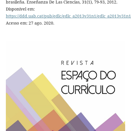
brasileña. Enseñanza De Las Ciencias, 31(1), 79-93, 2012.
Disponível em:
https://ddd.uab.cat/pub/edlc/edlc_a2013v31n1/edlc_a2013v31n
Acesso em: 27 ago. 2020.