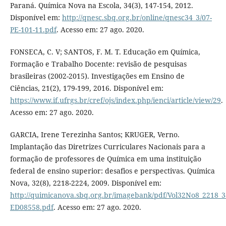
Paraná. Química Nova na Escola, 34(3), 147-154, 2012.
Disponível em:
http://qnesc.sbq.org.br/online/qnesc34_3/07-
PE-101-11.pdf
. Acesso em: 27 ago. 2020.
FONSECA, C. V; SANTOS, F. M. T. Educação em Química,
Formação e Trabalho Docente: revisão de pesquisas
brasileiras (2002-2015). Investigações em Ensino de
Ciências, 21(2), 179-199, 2016. Disponível em:
https://www.if.ufrgs.br/cref/ojs/index.php/ienci/article/view/29
.
Acesso em: 27 ago. 2020.
GARCIA, Irene Terezinha Santos; KRUGER, Verno.
Implantação das Diretrizes Curriculares Nacionais para a
formação de professores de Química em uma instituição
federal de ensino superior: desafios e perspectivas. Química
Nova, 32(8), 2218-2224, 2009. Disponível em:
http://quimicanova.sbq.org.br/imagebank/pdf/Vol32No8_2218_3
ED08558.pdf
. Acesso em: 27 ago. 2020.