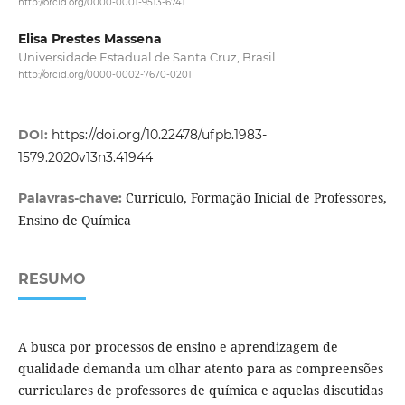
http://orcid.org/0000-0001-9513-6741
Elisa Prestes Massena
Universidade Estadual de Santa Cruz, Brasil.
http://orcid.org/0000-0002-7670-0201
DOI:
https://doi.org/10.22478/ufpb.1983-
1579.2020v13n3.41944
Currículo, Formação Inicial de Professores,
Palavras-chave:
Ensino de Química
RESUMO
A busca por processos de ensino e aprendizagem de
qualidade demanda um olhar atento para as compreensões
curriculares de professores de química e aquelas discutidas