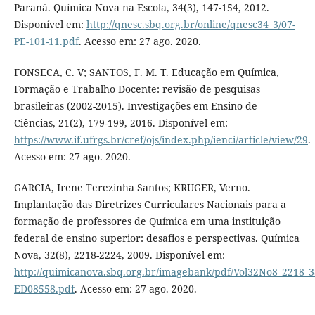
Paraná. Química Nova na Escola, 34(3), 147-154, 2012.
Disponível em:
http://qnesc.sbq.org.br/online/qnesc34_3/07-
PE-101-11.pdf
. Acesso em: 27 ago. 2020.
FONSECA, C. V; SANTOS, F. M. T. Educação em Química,
Formação e Trabalho Docente: revisão de pesquisas
brasileiras (2002-2015). Investigações em Ensino de
Ciências, 21(2), 179-199, 2016. Disponível em:
https://www.if.ufrgs.br/cref/ojs/index.php/ienci/article/view/29
.
Acesso em: 27 ago. 2020.
GARCIA, Irene Terezinha Santos; KRUGER, Verno.
Implantação das Diretrizes Curriculares Nacionais para a
formação de professores de Química em uma instituição
federal de ensino superior: desafios e perspectivas. Química
Nova, 32(8), 2218-2224, 2009. Disponível em:
http://quimicanova.sbq.org.br/imagebank/pdf/Vol32No8_2218_3
ED08558.pdf
. Acesso em: 27 ago. 2020.