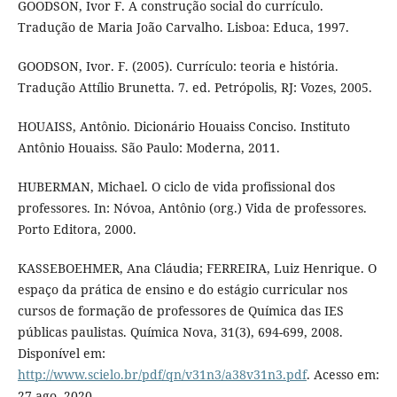
GOODSON, Ivor F. A construção social do currículo.
Tradução de Maria João Carvalho. Lisboa: Educa, 1997.
GOODSON, Ivor. F. (2005). Currículo: teoria e história.
Tradução Attílio Brunetta. 7. ed. Petrópolis, RJ: Vozes, 2005.
HOUAISS, Antônio. Dicionário Houaiss Conciso. Instituto
Antônio Houaiss. São Paulo: Moderna, 2011.
HUBERMAN, Michael. O ciclo de vida profissional dos
professores. In: Nóvoa, Antônio (org.) Vida de professores.
Porto Editora, 2000.
KASSEBOEHMER, Ana Cláudia; FERREIRA, Luiz Henrique. O
espaço da prática de ensino e do estágio curricular nos
cursos de formação de professores de Química das IES
públicas paulistas. Química Nova, 31(3), 694-699, 2008.
Disponível em:
http://www.scielo.br/pdf/qn/v31n3/a38v31n3.pdf
. Acesso em:
27 ago. 2020.