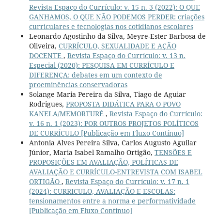
Revista Espaço do Currículo: v. 15 n. 3 (2022): O QUE
GANHAMOS, O QUE NÃO PODEMOS PERDER: criações
curriculares e tecnologias nos cotidianos escolares
Leonardo Agostinho da Silva, Meyre-Ester Barbosa de
Oliveira,
CURRÍCULO, SEXUALIDADE E AÇÃO
DOCENTE
,
Revista Espaço do Currículo: v. 13 n.
Especial (2020): PESQUISA EM CURRÍCULO E
DIFERENÇA: debates em um contexto de
proeminências conservadoras
Solange Maria Pereira da Silva, Tiago de Aguiar
Rodrigues,
PROPOSTA DIDÁTICA PARA O POVO
KANELA/MEMORTURÉ
,
Revista Espaço do Currículo:
v. 16 n. 1 (2023): POR OUTROS PROJETOS POLÍTICOS
DE CURRÍCULO [Publicação em Fluxo Contínuo]
Antonia Alves Pereira Silva, Carlos Augusto Aguilar
Júnior, Maria Isabel Ramalho Ortigão,
TENSÕES E
PROPOSIÇÕES EM AVALIAÇÃO, POLÍTICAS DE
AVALIAÇÃO E CURRÍCULO-ENTREVISTA COM ISABEL
ORTIGÃO
,
Revista Espaço do Currículo: v. 17 n. 1
(2024): CURRICULO, AVALIAÇÃO E ESCOLAS:
tensionamentos entre a norma e performatividade
[Publicação em Fluxo Contínuo]