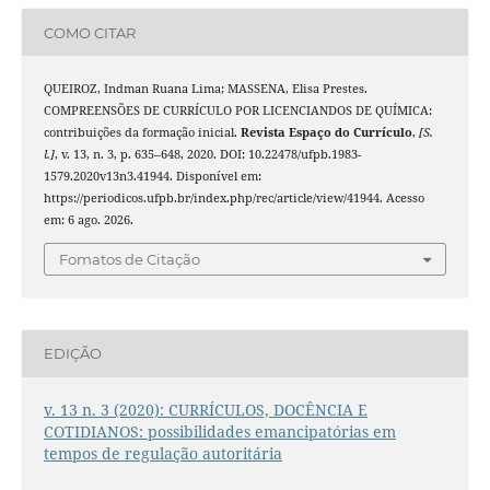
COMO CITAR
QUEIROZ, Indman Ruana Lima; MASSENA, Elisa Prestes.
COMPREENSÕES DE CURRÍCULO POR LICENCIANDOS DE QUÍMICA:
contribuições da formação inicial.
Revista Espaço do Currículo
,
[S.
l.]
, v. 13, n. 3, p. 635–648, 2020. DOI: 10.22478/ufpb.1983-
1579.2020v13n3.41944. Disponível em:
https://periodicos.ufpb.br/index.php/rec/article/view/41944. Acesso
em: 6 ago. 2026.
Fomatos de Citação
EDIÇÃO
v. 13 n. 3 (2020): CURRÍCULOS, DOCÊNCIA E
COTIDIANOS: possibilidades emancipatórias em
tempos de regulação autoritária