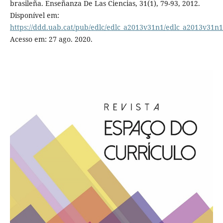
brasileña. Enseñanza De Las Ciencias, 31(1), 79-93, 2012.
Disponível em:
https://ddd.uab.cat/pub/edlc/edlc_a2013v31n1/edlc_a2013v31n
Acesso em: 27 ago. 2020.