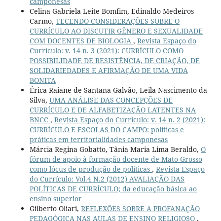
camponesas
Celina Gabriela Leite Bomfim, Edinaldo Medeiros
Carmo,
TECENDO CONSIDERAÇÕES SOBRE O
CURRÍCULO AO DISCUTIR GÊNERO E SEXUALIDADE
COM DOCENTES DE BIOLOGIA
,
Revista Espaço do
Currículo: v. 14 n. 3 (2021): CURRÍCULO COMO
POSSIBILIDADE DE RESISTÊNCIA, DE CRIAÇÃO, DE
SOLIDARIEDADES E AFIRMAÇÃO DE UMA VIDA
BONITA
Érica Raiane de Santana Galvão, Leila Nascimento da
Silva,
UMA ANÁLISE DAS CONCEPÇÕES DE
CURRÍCULO E DE ALFABETIZAÇÃO LATENTES NA
BNCC
,
Revista Espaço do Currículo: v. 14 n. 2 (2021):
CURRÍCULO E ESCOLAS DO CAMPO: políticas e
práticas em territorialidades camponesas
Márcia Regina Gobatto, Tânia Maria Lima Beraldo,
O
fórum de apoio à formação docente de Mato Grosso
como lócus de produção de políticas
,
Revista Espaço
do Currículo: Vol.4 N.2 (2012) AVALIAÇÃO DAS
POLÍTICAS DE CURRÍCULO; da educação básica ao
ensino superior
Gilberto Oliari,
REFLEXÕES SOBRE A PROFANAÇÃO
PEDAGÓGICA NAS AULAS DE ENSINO RELIGIOSO
,