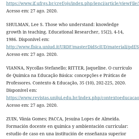
https://www.if.ufrgs.br/cref/ojs/index.php/ienci/article/viewFile
Acesso em: 27 ago. 2020.
SHULMAN, Lee S. Those who understand: knowledge
growth in teaching. Educational Researcher, 15(2), 4-14,
1986. Disponível em:
http://www.fisica.uniud.it/URDF/masterDidSciUD/materiali/pdf
Acesso em: 27 ago. 2020.
VIANNA, Nycollas Stefanello; RITTER, Jaqueline. O currículo
de Química na Educação Básica: concepções e Práticas de
Professores. Contexto & Educação, 35 (10), 202-225, 2020.
Disponível em:
https://www.revistas.unijui.edu.br/index.php/contextoeducacao
Acesso em: 27 ago. 2020.
ZUIN, Vânia Gomes; PACCA, Jesuína Lopes de Almeida.
Formación docente en química y ambientación curricular:
estudio de caso en una institución de enseñanza superior