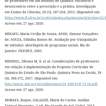
de professores em um instituto de Química: encontros e
desencontros entre a prescrição e a prática. Investigação
em Ensino de Ciências, 20 (3), 187-204, 2015. Disponível em:
https://www.if.ufrgs.br/cref/ojs/index.php/ienci/article/view/35/
Acesso em: 27 ago. 2020.
MINAYO, Maria Cecília de Souza; ASSIS, Simone Gonçalves
de; SOUZA, Edinilsa Ramos de. Avaliação por triangulação
de métodos: abordagem de programas sociais. Rio de
Janeiro: FIOCRUZ, 2005.
MININEL, Silvana M. X. et al. Considerações de professores
em relação à implementação da Proposta Curricular de
Química do Estado de São Paulo. Química Nova na Escola, 39
(4), 368-372, 2017. Disponível em:
http://qnesc.sbq.org.br/online/qnesc39_4/09-EQF-73-16.pdf
.
Acesso em: 27 ago. 2020.
MORAES, Roque; GALIAZZI, Maria do Carmo. Análise
Textual Discursiva. 2 ed. Rio Grande do Sul: Unijuí, 2013.