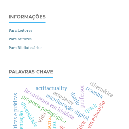
INFORMAÇÕES
Para Leitores
Para Autores
Para Bibliotecários
PALAVRAS-CHAVE
cibernética
professor
resenha
actifactuality
licenciatura em história
estudante
diário
enculturação digital
políticas e práticas
proposta pedagógica
pesquisa em educação
diversidade
tpack
vida
escrita
poética
aluno.