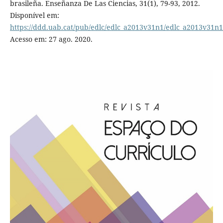
brasileña. Enseñanza De Las Ciencias, 31(1), 79-93, 2012.
Disponível em:
https://ddd.uab.cat/pub/edlc/edlc_a2013v31n1/edlc_a2013v31n
Acesso em: 27 ago. 2020.