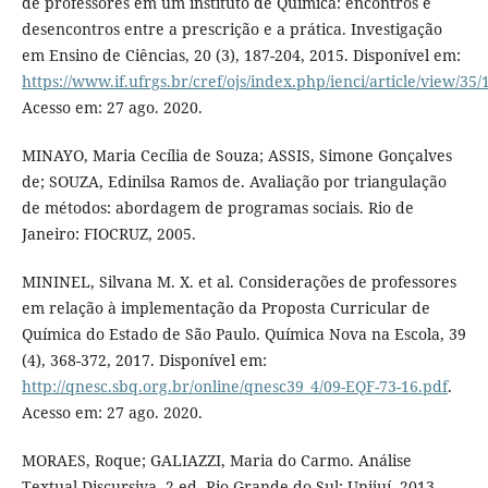
de professores em um instituto de Química: encontros e
desencontros entre a prescrição e a prática. Investigação
em Ensino de Ciências, 20 (3), 187-204, 2015. Disponível em:
https://www.if.ufrgs.br/cref/ojs/index.php/ienci/article/view/35/
Acesso em: 27 ago. 2020.
MINAYO, Maria Cecília de Souza; ASSIS, Simone Gonçalves
de; SOUZA, Edinilsa Ramos de. Avaliação por triangulação
de métodos: abordagem de programas sociais. Rio de
Janeiro: FIOCRUZ, 2005.
MININEL, Silvana M. X. et al. Considerações de professores
em relação à implementação da Proposta Curricular de
Química do Estado de São Paulo. Química Nova na Escola, 39
(4), 368-372, 2017. Disponível em:
http://qnesc.sbq.org.br/online/qnesc39_4/09-EQF-73-16.pdf
.
Acesso em: 27 ago. 2020.
MORAES, Roque; GALIAZZI, Maria do Carmo. Análise
Textual Discursiva. 2 ed. Rio Grande do Sul: Unijuí, 2013.