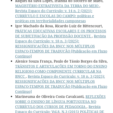
Raquel da Silva Lopes, Irlanda do Socorro de Miléo,
MAGISTÉRIO EXTRATIVISTA DA TERRA DO MEIO
,
Revista Espaço do Currículo: v. 14 n. 2 (2021):
CURRÍCULO E ESCOLAS DO CAMPO: políticas e
práticas em territorialidades camponesas
Igor Machado da Rosa, Ricardo Luiz de Bittencourt,
PRÁTICAS EDUCATIVAS ESCOLARES E OS PROCESSOS
DE SUBJETIVAÇÃO DA PROFISSÃO DOCENTE
,
Revista
Espaço do Currículo: v. 18 n. 3 (2025):
RESSIGNIFICAÇÕES DA BNCC NOS MÚLTIPLOS
ESPAÇO-TEMPOS DE TRADUÇÃO [Publicação em Fluxo
Contínuo]
Alenice Souza França, Paulo de Tássio Borges da Silva,
TRÂNSITOS E ARTICULAÇÕES EM TORNO DO ENSINO
RELIGIOSO COMO COMPONENTE CURRICULAR NA
BNCC
,
Revista Espaço do Currículo: v. 18 n. 3 (2025):
RESSIGNIFICAÇÕES DA BNCC NOS MÚLTIPLOS
ESPAÇO-TEMPOS DE TRADUÇÃO [Publicação em Fluxo
Contínuo]
Marineuma de Oliveira Costa Cavalcanti,
REFLEXÕES
SOBRE O ENSINO DE LÍNGUA PORTUGUESA NO
CURRÍCULO DOS CURSOS DE PEDAGOGIA
,
Revista
Espaço do Currículo: Vol.8, N.3 (2015) POLÍTICAS DE