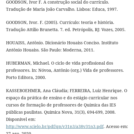
GOODSON, Ivor F. A construção social do currículo.
Tradução de Maria João Carvalho. Lisboa: Educa, 1997.
GOODSON, Ivor. F. (2005). Currículo: teoria e história.
Tradução Attílio Brunetta. 7. ed. Petrópolis, RJ: Vozes, 2005.
HOUAISS, Antônio. Dicionário Houaiss Conciso. Instituto
Antônio Houaiss. São Paulo: Moderna, 2011.
HUBERMAN, Michael. O ciclo de vida profissional dos
professores. In: Nóvoa, Antônio (org.) Vida de professores.
Porto Editora, 2000.
KASSEBOEHMER, Ana Cláudia; FERREIRA, Luiz Henrique. O
espaço da prática de ensino e do estágio curricular nos
cursos de formação de professores de Química das IES
públicas paulistas. Química Nova, 31(3), 694-699, 2008.
Disponível em:
http://www.scielo.br/pdf/qn/v31n3/a38v31n3.pdf
. Acesso em:
27 ago. 2020.