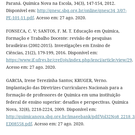
Paraná. Química Nova na Escola, 34(3), 147-154, 2012.
Disponível em:
http://qnesc.sbq.org.br/online/qnesc34_3/07-
PE-101-11.pdf
. Acesso em: 27 ago. 2020.
FONSECA, C. V; SANTOS, F. M. T. Educação em Química,
Formação e Trabalho Docente: revisão de pesquisas
brasileiras (2002-2015). Investigações em Ensino de
Ciências, 21(2), 179-199, 2016. Disponível em:
https://www.if.ufrgs.br/cref/ojs/index.php/ienci/article/view/29
.
Acesso em: 27 ago. 2020.
GARCIA, Irene Terezinha Santos; KRUGER, Verno.
Implantação das Diretrizes Curriculares Nacionais para a
formação de professores de Química em uma instituição
federal de ensino superior: desafios e perspectivas. Química
Nova, 32(8), 2218-2224, 2009. Disponível em:
http://quimicanova.sbq.org.br/imagebank/pdf/Vol32No8_2218_3
ED08558.pdf
. Acesso em: 27 ago. 2020.