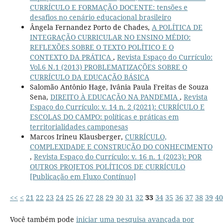
CURRÍCULO E FORMAÇÃO DOCENTE: tensões e
desafios no cenário educacional brasileiro
Ângela Fernandez Porto de Chades,
A POLÍTICA DE
INTEGRAÇÃO CURRICULAR NO ENSINO MÉDIO:
REFLEXÕES SOBRE O TEXTO POLÍTICO E O
CONTEXTO DA PRÁTICA
,
Revista Espaço do Currículo:
Vol.6 N.1 (2013) PROBLEMATIZAÇÕES SOBRE O
CURRÍCULO DA EDUCAÇÃO BÁSICA
Salomão Antônio Hage, Ivânia Paula Freitas de Souza
Sena,
DIREITO À EDUCAÇÃO NA PANDEMIA
,
Revista
Espaço do Currículo: v. 14 n. 2 (2021): CURRÍCULO E
ESCOLAS DO CAMPO: políticas e práticas em
territorialidades camponesas
Marcos Irineu Klausberger,
CURRÍCULO,
COMPLEXIDADE E CONSTRUÇÃO DO CONHECIMENTO
,
Revista Espaço do Currículo: v. 16 n. 1 (2023): POR
OUTROS PROJETOS POLÍTICOS DE CURRÍCULO
[Publicação em Fluxo Contínuo]
<<
<
21
22
23
24
25
26
27
28
29
30
31
32
33
34
35
36
37
38
39
40
Você também pode
iniciar uma pesquisa avançada por