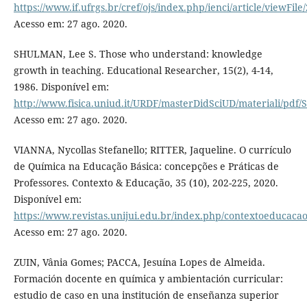
https://www.if.ufrgs.br/cref/ojs/index.php/ienci/article/viewFile
Acesso em: 27 ago. 2020.
SHULMAN, Lee S. Those who understand: knowledge
growth in teaching. Educational Researcher, 15(2), 4-14,
1986. Disponível em:
http://www.fisica.uniud.it/URDF/masterDidSciUD/materiali/pdf
Acesso em: 27 ago. 2020.
VIANNA, Nycollas Stefanello; RITTER, Jaqueline. O currículo
de Química na Educação Básica: concepções e Práticas de
Professores. Contexto & Educação, 35 (10), 202-225, 2020.
Disponível em:
https://www.revistas.unijui.edu.br/index.php/contextoeducacao
Acesso em: 27 ago. 2020.
ZUIN, Vânia Gomes; PACCA, Jesuína Lopes de Almeida.
Formación docente en química y ambientación curricular:
estudio de caso en una institución de enseñanza superior