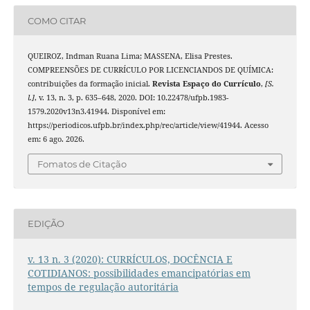
COMO CITAR
QUEIROZ, Indman Ruana Lima; MASSENA, Elisa Prestes.
COMPREENSÕES DE CURRÍCULO POR LICENCIANDOS DE QUÍMICA:
contribuições da formação inicial.
Revista Espaço do Currículo
,
[S.
l.]
, v. 13, n. 3, p. 635–648, 2020. DOI: 10.22478/ufpb.1983-
1579.2020v13n3.41944. Disponível em:
https://periodicos.ufpb.br/index.php/rec/article/view/41944. Acesso
em: 6 ago. 2026.
Fomatos de Citação
EDIÇÃO
v. 13 n. 3 (2020): CURRÍCULOS, DOCÊNCIA E
COTIDIANOS: possibilidades emancipatórias em
tempos de regulação autoritária