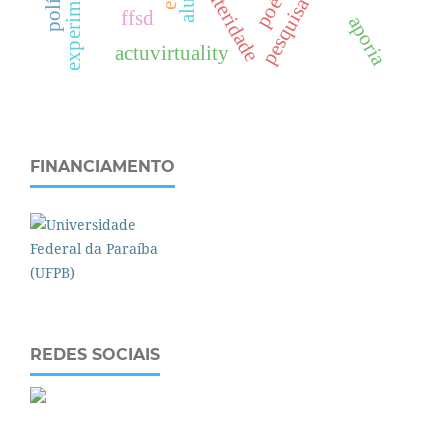
experimentação
alteridade
ffsd
aporia
actuvirtuality
FINANCIAMENTO
REDES SOCIAIS