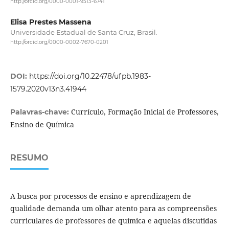
http://orcid.org/0000-0001-9513-6741
Elisa Prestes Massena
Universidade Estadual de Santa Cruz, Brasil.
http://orcid.org/0000-0002-7670-0201
DOI:
https://doi.org/10.22478/ufpb.1983-
1579.2020v13n3.41944
Currículo, Formação Inicial de Professores,
Palavras-chave:
Ensino de Química
RESUMO
A busca por processos de ensino e aprendizagem de
qualidade demanda um olhar atento para as compreensões
curriculares de professores de química e aquelas discutidas