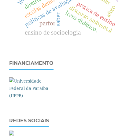
escolas democráticas
políticas de avaliação
prática de ensino
afeto
discurso ambiental
livro didático.
saber
parfor
ensino de socioelogia
FINANCIAMENTO
REDES SOCIAIS