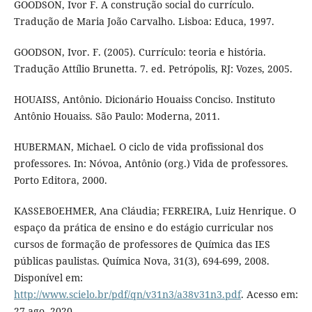
GOODSON, Ivor F. A construção social do currículo.
Tradução de Maria João Carvalho. Lisboa: Educa, 1997.
GOODSON, Ivor. F. (2005). Currículo: teoria e história.
Tradução Attílio Brunetta. 7. ed. Petrópolis, RJ: Vozes, 2005.
HOUAISS, Antônio. Dicionário Houaiss Conciso. Instituto
Antônio Houaiss. São Paulo: Moderna, 2011.
HUBERMAN, Michael. O ciclo de vida profissional dos
professores. In: Nóvoa, Antônio (org.) Vida de professores.
Porto Editora, 2000.
KASSEBOEHMER, Ana Cláudia; FERREIRA, Luiz Henrique. O
espaço da prática de ensino e do estágio curricular nos
cursos de formação de professores de Química das IES
públicas paulistas. Química Nova, 31(3), 694-699, 2008.
Disponível em:
http://www.scielo.br/pdf/qn/v31n3/a38v31n3.pdf
. Acesso em:
27 ago. 2020.