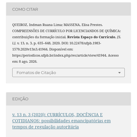
COMO CITAR
QUEIROZ, Indman Ruana Lima; MASSENA, Elisa Prestes.
COMPREENSÕES DE CURRÍCULO POR LICENCIANDOS DE QUÍMICA:
contribuições da formação inicial.
Revista Espaço do Currículo
,
[S.
l.]
, v. 13, n. 3, p. 635–648, 2020. DOI: 10.22478/ufpb.1983-
1579.2020v13n3.41944. Disponível em:
https://periodicos.ufpb.br/index.php/rec/article/view/41944. Acesso
em: 8 ago. 2026.
Fomatos de Citação
EDIÇÃO
v. 13 n. 3 (2020): CURRÍCULOS, DOCÊNCIA E
COTIDIANOS: possibilidades emancipatórias em
tempos de regulação autoritária