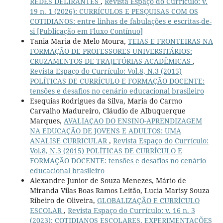
REDES DELIRANTES
,
Revista Espaço do Currículo: v.
19 n. 1 (2026): CURRÍCULOS E PESQUISAS COM OS
COTIDIANOS: entre linhas de fabulações e escritas-de-
si [Publicação em Fluxo Contínuo]
Tania Maria de Melo Moura,
TEIAS E FRONTEIRAS NA
FORMAÇÃO DE PROFESSORES UNIVERSITÁRIOS:
CRUZAMENTOS DE TRAJETÓRIAS ACADÊMICAS
,
Revista Espaço do Currículo: Vol.8, N.3 (2015)
POLÍTICAS DE CURRÍCULO E FORMAÇÃO DOCENTE:
tensões e desafios no cenário educacional brasileiro
Esequias Rodrigues da Silva, Maria do Carmo
Carvalho Madureiro, Cláudio de Albuquerque
Marques,
AVALIAÇAO DO ENSINO-APRENDIZAGEM
NA EDUCAÇÃO DE JOVENS E ADULTOS: UMA
ANALISE CURRICULAR
,
Revista Espaço do Currículo:
Vol.8, N.3 (2015) POLÍTICAS DE CURRÍCULO E
FORMAÇÃO DOCENTE: tensões e desafios no cenário
educacional brasileiro
Alexandre Junior de Souza Menezes, Mário de
Miranda Vilas Boas Ramos Leitão, Lucia Marisy Souza
Ribeiro de Oliveira,
GLOBALIZAÇÃO E CURRÍCULO
ESCOLAR
,
Revista Espaço do Currículo: v. 16 n. 3
(2023): COTIDIANOS ESCOLARES, EXPERIMENTAÇÕES