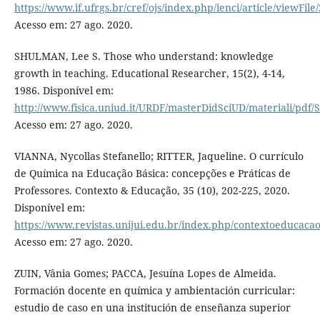
https://www.if.ufrgs.br/cref/ojs/index.php/ienci/article/viewFile
Acesso em: 27 ago. 2020.
SHULMAN, Lee S. Those who understand: knowledge
growth in teaching. Educational Researcher, 15(2), 4-14,
1986. Disponível em:
http://www.fisica.uniud.it/URDF/masterDidSciUD/materiali/pdf
Acesso em: 27 ago. 2020.
VIANNA, Nycollas Stefanello; RITTER, Jaqueline. O currículo
de Química na Educação Básica: concepções e Práticas de
Professores. Contexto & Educação, 35 (10), 202-225, 2020.
Disponível em:
https://www.revistas.unijui.edu.br/index.php/contextoeducacao
Acesso em: 27 ago. 2020.
ZUIN, Vânia Gomes; PACCA, Jesuína Lopes de Almeida.
Formación docente en química y ambientación curricular:
estudio de caso en una institución de enseñanza superior