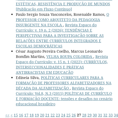
ESTÉTICAS, RESISTÊNCIA E PRODUÇÃO DE MUNDOS
[Publicação em Fluxo Contínuo]
Paulo Sergio Souza Vasconcelos, Rosenaide Ramos,
O
PROFESSOR COMO ARQUITETO DA PEDAGOGIA
INSURGENTE NA ESCOLA
,
Revista Espaço do
Currículo: v. 19 n. 2 (2026): TENDÊNCIAS E
PERSPECTIVAS PARA A INVESTIGAÇÃO SOBRE AS
RELAÇÕES ENTRE CURRÍCULOS INTEGRADOS E
ESCOLAS DEMOCRÁTICAS
César Augusto Pereira Coelho, Marcus Leonardo
Bomfim Martins,
VELHA ROUPA COLORIDA
,
Revista
Espaço do Currículo: v. 15 n. 1 (2022): CURRÍCULOS,
INTERSECCIONALIDADES E PRÁTICAS
ANTIRRACISTAS EM EDUCAÇÃO
Edineia Silva,
POLÍTICAS CURRICULARES PARA A
FORMAÇÃO DE PROFESSORES ALFABETIZADORES NA
DÉCADA DA ALFABETIZAÇÃO
,
Revista Espaço do
Currículo: Vol.8, N.3 (2015) POLÍTICAS DE CURRÍCULO
E FORMAÇÃO DOCENTE: tensões e desafios no cenário
educacional brasileiro
<<
<
15
16
17
18
19
20
21
22
23
24
25
26
27
28
29
30
31
32
33
34