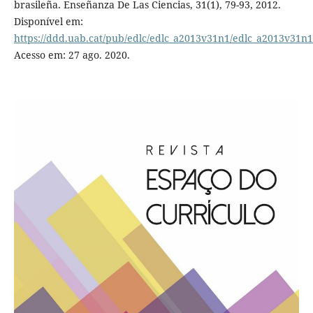
brasileña. Enseñanza De Las Ciencias, 31(1), 79-93, 2012.
Disponível em:
https://ddd.uab.cat/pub/edlc/edlc_a2013v31n1/edlc_a2013v31n
Acesso em: 27 ago. 2020.