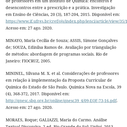
de professores em um instituto de Química: encontros e
desencontros entre a prescrição e a prática. Investigação
em Ensino de Ciências, 20 (3), 187-204, 2015. Disponível em:
https://www.if.ufrgs.br/cref/ojs/index.php/ienci/article/view/35/
Acesso em: 27 ago. 2020.
MINAYO, Maria Cecília de Souza; ASSIS, Simone Gonçalves
de; SOUZA, Edinilsa Ramos de. Avaliação por triangulação
de métodos: abordagem de programas sociais. Rio de
Janeiro: FIOCRUZ, 2005.
MININEL, Silvana M. X. et al. Considerações de professores
em relação à implementação da Proposta Curricular de
Química do Estado de São Paulo. Química Nova na Escola, 39
(4), 368-372, 2017. Disponível em:
http://qnesc.sbq.org.br/online/qnesc39_4/09-EQF-73-16.pdf
.
Acesso em: 27 ago. 2020.
MORAES, Roque; GALIAZZI, Maria do Carmo. Análise
Textual Discursiva. 2 ed. Rio Grande do Sul: Unijuí, 2013.