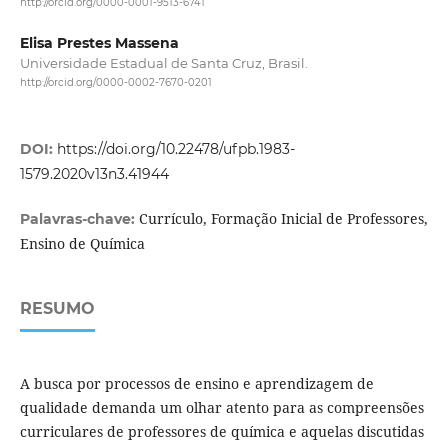
http://orcid.org/0000-0001-9513-6741
Elisa Prestes Massena
Universidade Estadual de Santa Cruz, Brasil.
http://orcid.org/0000-0002-7670-0201
DOI:
https://doi.org/10.22478/ufpb.1983-
1579.2020v13n3.41944
Currículo, Formação Inicial de Professores,
Palavras-chave:
Ensino de Química
RESUMO
A busca por processos de ensino e aprendizagem de
qualidade demanda um olhar atento para as compreensões
curriculares de professores de química e aquelas discutidas