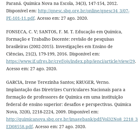
Paraná. Química Nova na Escola, 34(3), 147-154, 2012.
Disponível em:
http://qnesc.sbq.org.br/online/qnesc34_3/07-
PE-101-11.pdf
. Acesso em: 27 ago. 2020.
FONSECA, C. V; SANTOS, F. M. T. Educação em Química,
Formação e Trabalho Docente: revisão de pesquisas
brasileiras (2002-2015). Investigações em Ensino de
Ciências, 21(2), 179-199, 2016. Disponível em:
https://www.if.ufrgs.br/cref/ojs/index.php/ienci/article/view/29
.
Acesso em: 27 ago. 2020.
GARCIA, Irene Terezinha Santos; KRUGER, Verno.
Implantação das Diretrizes Curriculares Nacionais para a
formação de professores de Química em uma instituição
federal de ensino superior: desafios e perspectivas. Química
Nova, 32(8), 2218-2224, 2009. Disponível em:
http://quimicanova.sbq.org.br/imagebank/pdf/Vol32No8_2218_3
ED08558.pdf
. Acesso em: 27 ago. 2020.