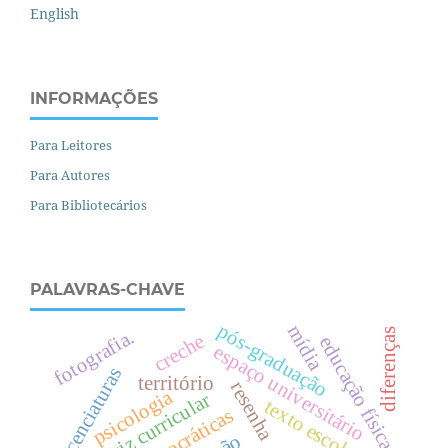
English
INFORMAÇÕES
Para Leitores
Para Autores
Para Bibliotecários
PALAVRAS-CHAVE
pós-graduação
mídia
fotografia.
diferenças
creche
e
d
u
c
a
ç
ã
o
í
s
i
c
a
espaço universitário
licenciaturas
território
resenha
psicologia
diretriz curricular
texto escolar
f
.