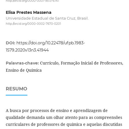
http://orcid.org/0000-0001-9513-6741
Elisa Prestes Massena
Universidade Estadual de Santa Cruz, Brasil.
http://orcid.org/0000-0002-7670-0201
DOI:
https://doi.org/10.22478/ufpb.1983-
1579.2020v13n3.41944
Currículo, Formação Inicial de Professores,
Palavras-chave:
Ensino de Química
RESUMO
A busca por processos de ensino e aprendizagem de
qualidade demanda um olhar atento para as compreensões
curriculares de professores de química e aquelas discutidas