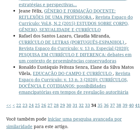
estratégias e perspectivas...
Jeane Félix,
GÊNERO E FORMAÇÃO DOCENTE:
REFLEXÕES DE UMA PROFESSORA
,
Revista Espaço do
Currículo: Vol.8, N.2 (2015) ESTUDOS SOBRE CORPO,
GÊNERO, SEXUALIDADE E CURRÍCULO
Rafael dos Santos Lazaro, Claudia Miranda,
CURRÍCULO DE LETRAS (PORTUGUÊS-ESPANHOL)
,
Revista Espaço do Currículo: v. 13 n. Especial (2020):
PESQUISA EM CURRÍCULO E DIFERENÇA: debates em
um contexto de proeminências conservadoras
Ronaldo Eustáquio Feitoza Senra, Elane da Silva Matos
Vilela,
EDUCAÇÃO DO CAMPO E CURRÍCULO
,
Revista
Espaço do Currículo: v. 13 n. 3 (2020): CURRÍCULOS,
DOCÊNCIA E COTIDIANOS: possibilidades
emancipatórias em tempos de regulação autoritária
<<
<
22
23
24
25
26
27
28
29
30
31
32
33
34
35
36
37
38
39
40
41
Você também pode
iniciar uma pesquisa avançada por
similaridade
para este artigo.