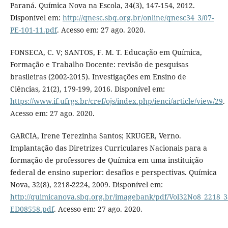
Paraná. Química Nova na Escola, 34(3), 147-154, 2012.
Disponível em:
http://qnesc.sbq.org.br/online/qnesc34_3/07-
PE-101-11.pdf
. Acesso em: 27 ago. 2020.
FONSECA, C. V; SANTOS, F. M. T. Educação em Química,
Formação e Trabalho Docente: revisão de pesquisas
brasileiras (2002-2015). Investigações em Ensino de
Ciências, 21(2), 179-199, 2016. Disponível em:
https://www.if.ufrgs.br/cref/ojs/index.php/ienci/article/view/29
.
Acesso em: 27 ago. 2020.
GARCIA, Irene Terezinha Santos; KRUGER, Verno.
Implantação das Diretrizes Curriculares Nacionais para a
formação de professores de Química em uma instituição
federal de ensino superior: desafios e perspectivas. Química
Nova, 32(8), 2218-2224, 2009. Disponível em:
http://quimicanova.sbq.org.br/imagebank/pdf/Vol32No8_2218_3
ED08558.pdf
. Acesso em: 27 ago. 2020.