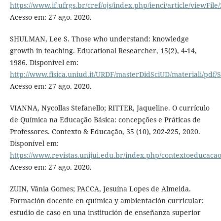
https://www.if.ufrgs.br/cref/ojs/index.php/ienci/article/viewFile
Acesso em: 27 ago. 2020.
SHULMAN, Lee S. Those who understand: knowledge
growth in teaching. Educational Researcher, 15(2), 4-14,
1986. Disponível em:
http://www.fisica.uniud.it/URDF/masterDidSciUD/materiali/pdf
Acesso em: 27 ago. 2020.
VIANNA, Nycollas Stefanello; RITTER, Jaqueline. O currículo
de Química na Educação Básica: concepções e Práticas de
Professores. Contexto & Educação, 35 (10), 202-225, 2020.
Disponível em:
https://www.revistas.unijui.edu.br/index.php/contextoeducacao
Acesso em: 27 ago. 2020.
ZUIN, Vânia Gomes; PACCA, Jesuína Lopes de Almeida.
Formación docente en química y ambientación curricular:
estudio de caso en una institución de enseñanza superior