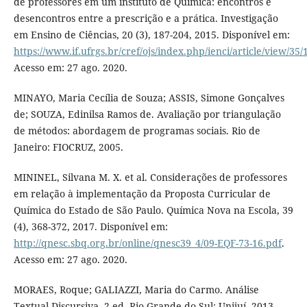
de professores em um instituto de Química: encontros e
desencontros entre a prescrição e a prática. Investigação
em Ensino de Ciências, 20 (3), 187-204, 2015. Disponível em:
https://www.if.ufrgs.br/cref/ojs/index.php/ienci/article/view/35/
Acesso em: 27 ago. 2020.
MINAYO, Maria Cecília de Souza; ASSIS, Simone Gonçalves
de; SOUZA, Edinilsa Ramos de. Avaliação por triangulação
de métodos: abordagem de programas sociais. Rio de
Janeiro: FIOCRUZ, 2005.
MININEL, Silvana M. X. et al. Considerações de professores
em relação à implementação da Proposta Curricular de
Química do Estado de São Paulo. Química Nova na Escola, 39
(4), 368-372, 2017. Disponível em:
http://qnesc.sbq.org.br/online/qnesc39_4/09-EQF-73-16.pdf
.
Acesso em: 27 ago. 2020.
MORAES, Roque; GALIAZZI, Maria do Carmo. Análise
Textual Discursiva. 2 ed. Rio Grande do Sul: Unijuí, 2013.