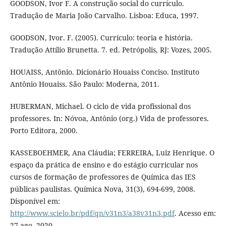
GOODSON, Ivor F. A construção social do currículo.
Tradução de Maria João Carvalho. Lisboa: Educa, 1997.
GOODSON, Ivor. F. (2005). Currículo: teoria e história.
Tradução Attílio Brunetta. 7. ed. Petrópolis, RJ: Vozes, 2005.
HOUAISS, Antônio. Dicionário Houaiss Conciso. Instituto
Antônio Houaiss. São Paulo: Moderna, 2011.
HUBERMAN, Michael. O ciclo de vida profissional dos
professores. In: Nóvoa, Antônio (org.) Vida de professores.
Porto Editora, 2000.
KASSEBOEHMER, Ana Cláudia; FERREIRA, Luiz Henrique. O
espaço da prática de ensino e do estágio curricular nos
cursos de formação de professores de Química das IES
públicas paulistas. Química Nova, 31(3), 694-699, 2008.
Disponível em:
http://www.scielo.br/pdf/qn/v31n3/a38v31n3.pdf
. Acesso em:
27 ago. 2020.