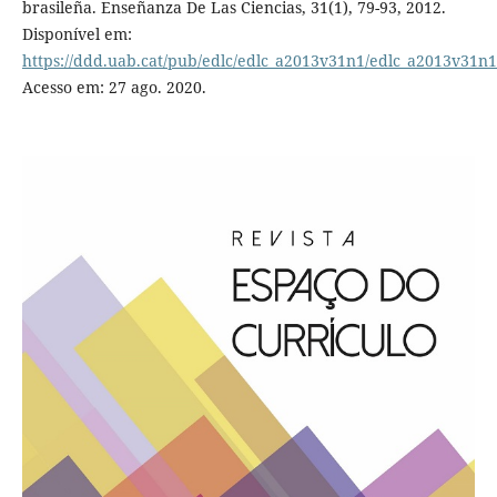
brasileña. Enseñanza De Las Ciencias, 31(1), 79-93, 2012.
Disponível em:
https://ddd.uab.cat/pub/edlc/edlc_a2013v31n1/edlc_a2013v31n
Acesso em: 27 ago. 2020.