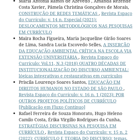
Maria Antonia Ramos de Azevedo , Amanda Rezende
Costa Xavier, Pâmela Christina Gonçalves de Morais,
CONSTRUÇÃO DE REDES TEMÁTICAS
,
Revista Espaço
do Currículo: v. 14 n. Especial (2021):
DESLOCAMENTOS METODOLÓGICOS NAS PESQUISAS
EM CURRÍCULO
Maira Rocha Figueira, Maria Jacqueline Girão Soares
de Lima, Sandra Lucia Escovedo Selles,
A INSERÇÃO
DA EDUCAÇÃO AMBIENTAL CRÍTICA NA ESCOLA VIA
EXTENSÃO UNIVERSITÁRIA
,
Revista Espaço do
Currículo: Vol.11, N.3 (2018) QUATRO DÉCADAS DE
INSTITUCIONALIZAÇÃO DO DISCURSO AMBIENTAL:
lógicas integrativas e restaurativas em currículos
Priscila Lourenço Soares Santos,
EDUCAÇÃO EM
DIREITOS HUMANOS NO ESTADO DE SÃO PAULO
,
Revista Espaço do Currículo: v. 16 n. 1 (2023): POR
OUTROS PROJETOS POLÍTICOS DE CURRÍCULO
[Publicação em Fluxo Contínuo]
Rafael Ferreira de Souza Honorato, Hugo Heleno
Camilo Costa, Érika Virgílio Rodrigues da Cunha,
ESTRATÉGIAS DISCURSIVAS NA PESQUISA EM
CURRÍCULO
,
Revista Espaço do Currículo: v. 15 n. 2
(2022): CURRÍCULO E TEORIA DO DISCURSO: temas,