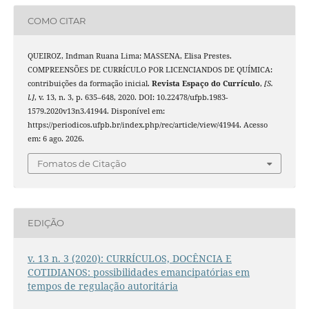
COMO CITAR
QUEIROZ, Indman Ruana Lima; MASSENA, Elisa Prestes.
COMPREENSÕES DE CURRÍCULO POR LICENCIANDOS DE QUÍMICA:
contribuições da formação inicial.
Revista Espaço do Currículo
,
[S.
l.]
, v. 13, n. 3, p. 635–648, 2020. DOI: 10.22478/ufpb.1983-
1579.2020v13n3.41944. Disponível em:
https://periodicos.ufpb.br/index.php/rec/article/view/41944. Acesso
em: 6 ago. 2026.
Fomatos de Citação
EDIÇÃO
v. 13 n. 3 (2020): CURRÍCULOS, DOCÊNCIA E
COTIDIANOS: possibilidades emancipatórias em
tempos de regulação autoritária