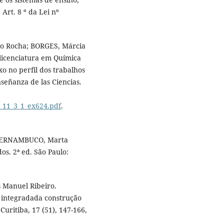
Art. 8 º da Lei nº
no Rocha; BORGES, Márcia
 licenciatura em Química
o no perfil dos trabalhos
señanza de las Ciencias.
_11_3_1_ex624.pdf
.
 PERNAMBUCO, Marta
s. 2ª ed. São Paulo:
s Manuel Ribeiro.
 integradada construção
Curitiba, 17 (51), 147-166,