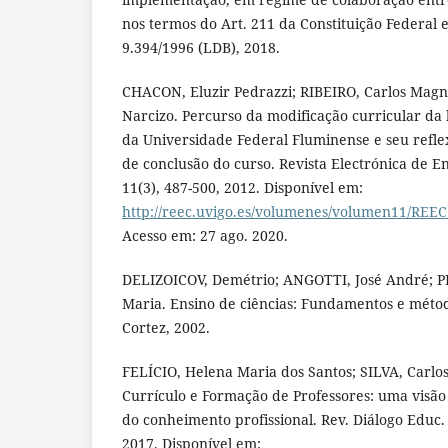
nos termos do Art. 211 da Constituição Federal e 
9.394/1996 (LDB), 2018.
CHACON, Eluzir Pedrazzi; RIBEIRO, Carlos Mag
Narcizo. Percurso da modificação curricular da
da Universidade Federal Fluminense e seu reflex
de conclusão do curso. Revista Electrónica de En
11(3), 487-500, 2012. Disponível em:
http://reec.uvigo.es/volumenes/volumen11/REEC
Acesso em: 27 ago. 2020.
DELIZOICOV, Demétrio; ANGOTTI, José André;
Maria. Ensino de ciências: Fundamentos e método
Cortez, 2002.
FELÍCIO, Helena Maria dos Santos; SILVA, Carlo
Currículo e Formação de Professores: uma visão
do conheimento profissional. Rev. Diálogo Educ. 
2017. Disponível em: