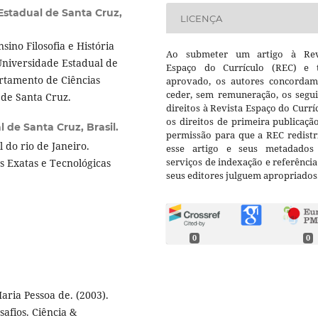
Estadual de Santa Cruz,
LICENÇA
no Filosofia e História
Ao submeter um artigo à Rev
Universidade Estadual de
Espaço do Currículo (REC) e t
artamento de Ciências
aprovado, os autores concorda
ceder, sem remuneração, os segui
 de Santa Cruz.
direitos à Revista Espaço do Currí
os direitos de primeira publicaçã
 de Santa Cruz, Brasil.
permissão para que a REC redistr
do rio de Janeiro.
esse artigo e seus metadados
serviços de indexação e referênci
s Exatas e Tecnológicas
seus editores julguem apropriados
0
0
ria Pessoa de. (2003).
afios. Ciência &