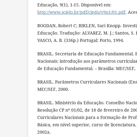
Educação, 9(1), 1-15. Disponível em:
http://www.scielo.br/pdf/ciedu/v9n1/01.pdf
. Ace
BOGDAN, Robert C; BIKLEN, Sari Knopp. Investi
Educação. Tradução: ALVAREZ, M. J.; Santos, S. B.
VASCO, A. B. (336p.) Portugal: Porto, 1994.
BRASIL. Secretaria de Educação Fundamental. 
Nacionais: introdução aos parâmetros curricular
de Educação Fundamental. – Brasília: MEC/SEF, 
BRASIL. Parâmetros Curriculares Nacionais (Ensi
MEC/SEF, 2000.
BRASIL. Ministério da Educação. Conselho Naci
Resolução CP nº 01/02, de 18 de fevereiro de 2002
Curriculares Nacionais para a Formação de Pro
Básica, em nível superior, curso de licenciatura
2002a.