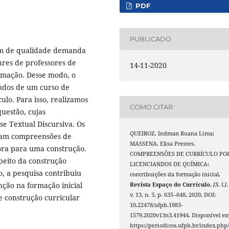
PDF
PUBLICADO
em de qualidade demanda
ares de professores de
14-11-2020
ormação. Desse modo, o
andos de um curso de
lo. Para isso, realizamos
COMO CITAR
uestão, cujas
se Textual Discursiva. Os
QUEIROZ, Indman Ruana Lima;
tam compreensões de
MASSENA, Elisa Prestes.
ora para uma construção.
COMPREENSÕES DE CURRÍCULO PO
peito da construção
LICENCIANDOS DE QUÍMICA:
o, a pesquisa contribuiu
contribuições da formação inicial.
ção na formação inicial
Revista Espaço do Currículo
,
[S. l.]
,
v. 13, n. 3, p. 635–648, 2020. DOI:
e construção curricular
10.22478/ufpb.1983-
1579.2020v13n3.41944. Disponível em
https://periodicos.ufpb.br/index.php/