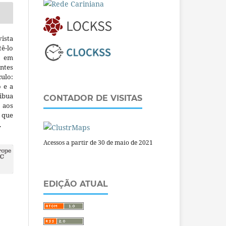
ista
ê-lo
m em
ntes
culo:
o e a
ibua
CONTADOR DE VISITAS
 aos
a que
.
Acessos a partir de 30 de maio de 2021
EDIÇÃO ATUAL