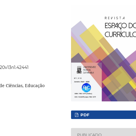
020v13n1.42441
 de Ciências, Educação
PDF
PUBLICADO