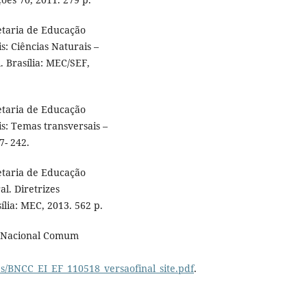
etaria de Educação
: Ciências Naturais –
 Brasília: MEC/SEF,
etaria de Educação
s: Temas transversais –
7- 242.
etaria de Educação
al. Diretrizes
ília: MEC, 2013. 562 p.
e Nacional Comum
s/BNCC_EI_EF_110518_versaofinal_site.pdf
.