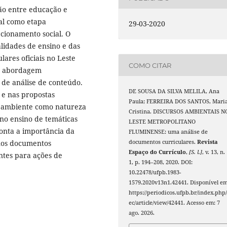
ão entre educação e
al como etapa
29-03-2020
ecionamento social. O
lidades de ensino e das
ares oficiais no Leste
COMO CITAR
ma abordagem
a de análise de conteúdo.
DE SOUSA DA SILVA MELILA, Ana
 e nas propostas
Paula; FERREIRA DOS SANTOS, Mari
e ambiente como natureza
Cristina. DISCURSOS AMBIENTAIS N
 no ensino de temáticas
LESTE METROPOLITANO
ponta a importância da
FLUMINENSE: uma análise de
nos documentos
documentos curriculares.
Revista
Espaço do Currículo
,
[S. l.]
, v. 13, n.
antes para ações de
1, p. 194–208, 2020. DOI:
10.22478/ufpb.1983-
1579.2020v13n1.42441. Disponível em
https://periodicos.ufpb.br/index.php/
ec/article/view/42441. Acesso em: 7
ago. 2026.