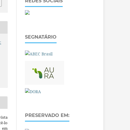
REDES SOCIAIS
SEGNATÁRIO
:
PRESERVADO EM:
ista
ê-lo
m em