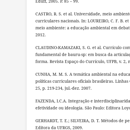
Eduff, 2005. P. 85 – 99.
CASTRO, R. S. et al. Universidade, meio ambien
curriculares nacionais. In: LOUREIRO, C. F. B. et
meio ambiente: a educação ambiental em debate.
2012.
CLAUDINO-KAMAZAKI, S. G. et al. Currículo co
fundamental de bauru-sp: em busca da articula
forma. Revista Espaço do Currículo, UFPB, v. 2, n
CUNHA, M. M. S. A temática ambiental na educaç
políticas curriculares oficiais brasileiras. Linhas C
25, p. 219-234, jul.-dez. 2007.
FAZENDA, I.C.A. Integração e interdisciplinarida
efetividade ou ideologia. São Paulo: Editora Loyo
GERHARDT, T. E.; SILVEIRA, D. T. Métodos de pes
Editora da UFRGS, 2009.