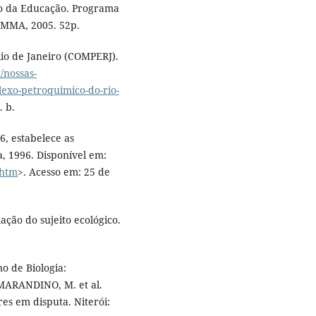
io da Educação. Programa
: MMA, 2005. 52p.
io de Janeiro (COMPERJ).
/nossas-
lexo-petroquimico-do-rio-
. b.
6, estabelece as
a, 1996. Disponível em:
.htm
>. Acesso em: 25 de
ção do sujeito ecológico.
o de Biologia:
 MARANDINO, M. et al.
res em disputa. Niterói: