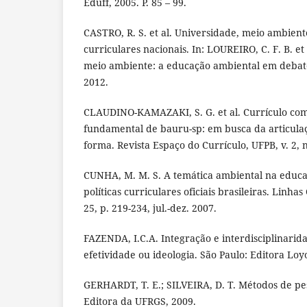
Eduff, 2005. P. 85 – 99.
CASTRO, R. S. et al. Universidade, meio ambien
curriculares nacionais. In: LOUREIRO, C. F. B. et
meio ambiente: a educação ambiental em debate.
2012.
CLAUDINO-KAMAZAKI, S. G. et al. Currículo co
fundamental de bauru-sp: em busca da articula
forma. Revista Espaço do Currículo, UFPB, v. 2, n
CUNHA, M. M. S. A temática ambiental na educaç
políticas curriculares oficiais brasileiras. Linhas C
25, p. 219-234, jul.-dez. 2007.
FAZENDA, I.C.A. Integração e interdisciplinarida
efetividade ou ideologia. São Paulo: Editora Loyo
GERHARDT, T. E.; SILVEIRA, D. T. Métodos de pes
Editora da UFRGS, 2009.