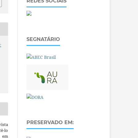
REDES SOCIAIS
SEGNATÁRIO
:
PRESERVADO EM:
ista
ê-lo
m em