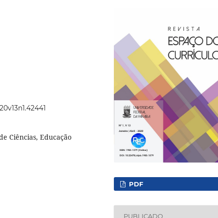
020v13n1.42441
 de Ciências, Educação
PDF
PUBLICADO