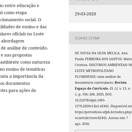
ão entre educação e
al como etapa
29-03-2020
ecionamento social. O
lidades de ensino e das
ares oficiais no Leste
COMO CITAR
ma abordagem
a de análise de conteúdo.
DE SOUSA DA SILVA MELILA, Ana
 e nas propostas
Paula; FERREIRA DOS SANTOS, Mari
e ambiente como natureza
Cristina. DISCURSOS AMBIENTAIS N
 no ensino de temáticas
LESTE METROPOLITANO
ponta a importância da
FLUMINENSE: uma análise de
nos documentos
documentos curriculares.
Revista
Espaço do Currículo
,
[S. l.]
, v. 13, n.
antes para ações de
1, p. 194–208, 2020. DOI:
10.22478/ufpb.1983-
1579.2020v13n1.42441. Disponível em
https://periodicos.ufpb.br/index.php/
ec/article/view/42441. Acesso em: 7
ago. 2026.