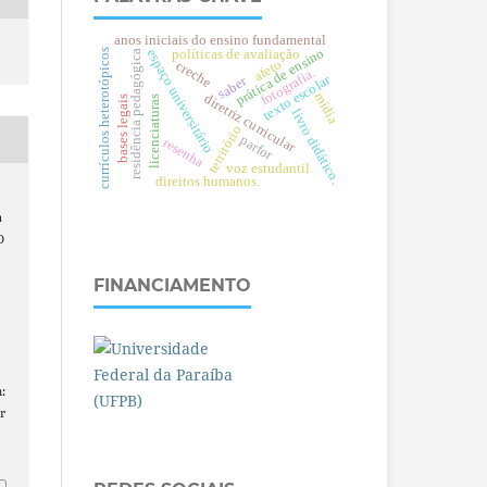
anos iniciais do ensino fundamental
prática de ensino
espaço universitário
políticas de avaliação
currículos heterotópicos
residência pedagógica
afeto
creche
fotografia.
texto escolar
saber
mídia
diretriz curricular
bases legais
licenciaturas
livro didático.
território
parfor
resenha
voz estudantil
direitos humanos.
a
O
FINANCIAMENTO
:
r