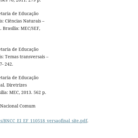
etaria de Educação
: Ciências Naturais –
 Brasília: MEC/SEF,
etaria de Educação
s: Temas transversais –
7- 242.
etaria de Educação
al. Diretrizes
ília: MEC, 2013. 562 p.
e Nacional Comum
s/BNCC_EI_EF_110518_versaofinal_site.pdf
.