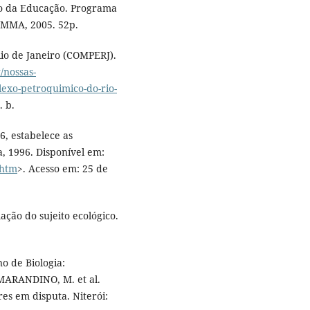
io da Educação. Programa
: MMA, 2005. 52p.
io de Janeiro (COMPERJ).
/nossas-
lexo-petroquimico-do-rio-
. b.
6, estabelece as
a, 1996. Disponível em:
.htm
>. Acesso em: 25 de
ção do sujeito ecológico.
o de Biologia:
 MARANDINO, M. et al.
res em disputa. Niterói: