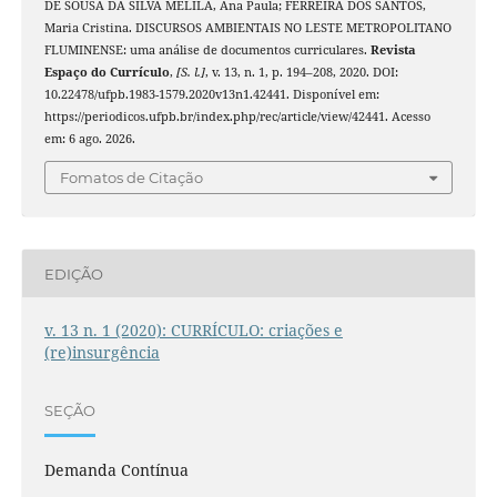
DE SOUSA DA SILVA MELILA, Ana Paula; FERREIRA DOS SANTOS,
Maria Cristina. DISCURSOS AMBIENTAIS NO LESTE METROPOLITANO
FLUMINENSE: uma análise de documentos curriculares.
Revista
Espaço do Currículo
,
[S. l.]
, v. 13, n. 1, p. 194–208, 2020. DOI:
10.22478/ufpb.1983-1579.2020v13n1.42441. Disponível em:
https://periodicos.ufpb.br/index.php/rec/article/view/42441. Acesso
em: 6 ago. 2026.
Fomatos de Citação
EDIÇÃO
v. 13 n. 1 (2020): CURRÍCULO: criações e
(re)insurgência
SEÇÃO
Demanda Contínua