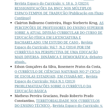
Revista Espaço do Currículo: v. 18 n. 3 (2025):
RESSIGNIFICAÇÕES DA BNCC NOS MÚLTIPLOS
ESPAÇO-TEMPOS DE TRADUÇÃO [Publicação em Fluxo
Contínuo]
Clairton Balbueno Contreira, Hugo Norberto Krug,
AS
PERCEPÇÕES DE PROFESSORES DO ENSINO SUPERIOR
SOBRE A ATUAL DIVISÃO CURRICULAR DO CURSO DE
EDUCAÇÃO FÍSICA EM LICENCIATURA E
BACHARELADO: UM ESTUDO DE CASO
,
Revista
Espaço do Currículo: Vol.7, N.2 (2014) POR UM
CURRÍCULO NA PERSPECTIVA DE UMA EDUCAÇÃO
MAIS DIVERSA, DINÂMICA E DEMOCRÁTICA: debates
atuais..
Edson Gonçalves da Silva, Rosemere Pratos da Costa,
O CURRÍCULO DE CIÊNCIAS NATURAIS NO 2º CICLO
DE ESCOLAS ESTADUAIS, EM CUIABÁ-MT
,
Revista
Espaço do Currículo: Vol.6 N.1 (2013)
PROBLEMATIZAÇÕES SOBRE O CURRÍCULO DA
EDUCAÇÃO BÁSICA
Matheus Pereira Graciano, Paulo Roberto Prado
Constantino,
TERRITORIALIDADE NOS CURRÍCULOS
DO ENSINO TÉCNICO
,
Revista Espaço do Currículo: v.