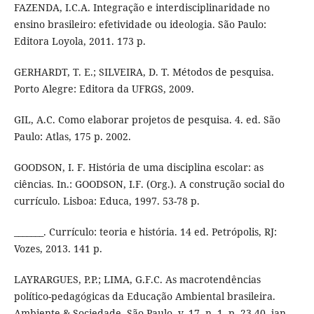
FAZENDA, I.C.A. Integração e interdisciplinaridade no
ensino brasileiro: efetividade ou ideologia. São Paulo:
Editora Loyola, 2011. 173 p.
GERHARDT, T. E.; SILVEIRA, D. T. Métodos de pesquisa.
Porto Alegre: Editora da UFRGS, 2009.
GIL, A.C. Como elaborar projetos de pesquisa. 4. ed. São
Paulo: Atlas, 175 p. 2002.
GOODSON, I. F. História de uma disciplina escolar: as
ciências. In.: GOODSON, I.F. (Org.). A construção social do
currículo. Lisboa: Educa, 1997. 53-78 p.
_______. Currículo: teoria e história. 14 ed. Petrópolis, RJ:
Vozes, 2013. 141 p.
LAYRARGUES, P.P.; LIMA, G.F.C. As macrotendências
político-pedagógicas da Educação Ambiental brasileira.
Ambiente & Sociedade. São Paulo, v. 17, n. 1, p. 23-40, jan.-