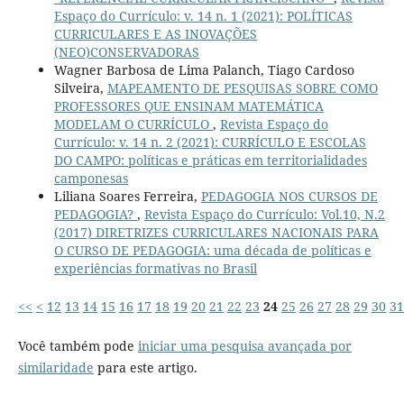
Espaço do Currículo: v. 14 n. 1 (2021): POLÍTICAS
CURRICULARES E AS INOVAÇÕES
(NEO)CONSERVADORAS
Wagner Barbosa de Lima Palanch, Tiago Cardoso
Silveira,
MAPEAMENTO DE PESQUISAS SOBRE COMO
PROFESSORES QUE ENSINAM MATEMÁTICA
MODELAM O CURRÍCULO
,
Revista Espaço do
Currículo: v. 14 n. 2 (2021): CURRÍCULO E ESCOLAS
DO CAMPO: políticas e práticas em territorialidades
camponesas
Liliana Soares Ferreira,
PEDAGOGIA NOS CURSOS DE
PEDAGOGIA?
,
Revista Espaço do Currículo: Vol.10, N.2
(2017) DIRETRIZES CURRICULARES NACIONAIS PARA
O CURSO DE PEDAGOGIA: uma década de políticas e
experiências formativas no Brasil
<<
<
12
13
14
15
16
17
18
19
20
21
22
23
24
25
26
27
28
29
30
31
Você também pode
iniciar uma pesquisa avançada por
similaridade
para este artigo.