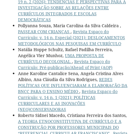
19 n. 2 (2026): TENDÊNCIAS E PERSPECTIVAS PARA A
INVESTIGAÇÃO SOBRE AS RELAÇÕES ENTRE
CURRÍCULOS INTEGRADOS E ESCOLAS
DEMOCRÁTICAS
Pollyanna Souza, Maria Carolina da Silva Caldeira ,
PASSEAR COM CRIANÇAS
,
Revista Espaço do
Currículo: v. 14 n. Especial (2021): DESLOCAMENTOS
METODOLÓGICOS NAS PESQUISAS EM CURRÍCULO
Natália Hoppe Schultz, Rafael Padilha Ferreira,
Angélica Vier Munhoz,
UMA PROPOSTA DE
CURRÍCULO DECOLONIAL
,
Revista Espaço do
Currículo: Pré-publicação/Ahead of Print (AOP)
Anne Karoline Cantalice Sena, Angela Cristina Alves
Albino, Ana Cláudia da Silva Rodrigues,
REDES
POLÍTICAS QUE INFLUENCIARAM A ELABORAÇÃO DA
BNCC PARA O ENSINO MÉDIO
,
Revista Espaço do
Currículo: v. 14 n. 1 (2021): POLÍTICAS
CURRICULARES E AS INOVAÇÕES
(NEO)CONSERVADORAS
Roberto Sidnei Macedo, Cristiana Ferreira dos Santos,
A TEORIA ETNOCONSTITUTIVA DE CURRÍCULO E A
CONSTRUÇÃO POR PROFESSORES MUNICIPAIS DO
“REFERENCIAL CURRICULAR FRANCISCANO”
,
Revista