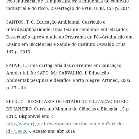
Pólo Industrial de Campos Elíseos: a influência do contexto
industrial e do risco. Dissertação do PPGE-UFRJ. 155 p. 2011.
SANTOS, T. C. Educação Ambiental, Currículo e
Interdisciplinaridade: Uma teia de caminhos entrelaçados.
Dissertação apresentada ao Programa de Pós-Graduação em
Ensino em Biociências e Saúde do Instituto Oswaldo Cruz.
147 p. 2015.
SAUVÉ, L. Uma cartografia das correntes em Educação
Ambiental. In: SATO, M.; CARVALHO, I. Educação
Ambiental: pesquisa e desafios. Porto Alegre: Artmed, 2005.
p. 17 – 44.
SEEDUC – SECRETARIA DE ESTADO DE EDUCAÇÃO DO RIO
DE JANEIRO. Currículo Mínimo de Ciências e Biologia, 15 p.
2012. Disponível em: <
http://www.rj.gov.br/web/seeduc/exibeconteudo?article-
id=759820
>. Acesso em: abr 2016.