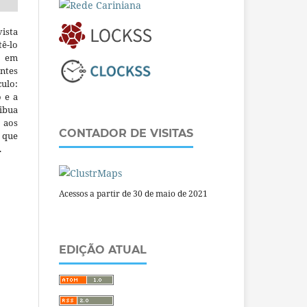
ista
ê-lo
m em
ntes
culo:
o e a
ibua
 aos
CONTADOR DE VISITAS
a que
.
Acessos a partir de 30 de maio de 2021
EDIÇÃO ATUAL