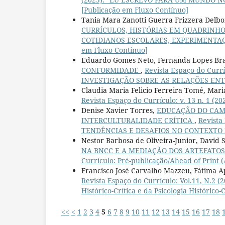
[Publicação em Fluxo Contínuo]
Tania Mara Zanotti Guerra Frizzera Delboni
CURRÍCULOS, HISTÓRIAS EM QUADRINHO
COTIDIANOS ESCOLARES, EXPERIMENTAÇÕ
em Fluxo Contínuo]
Eduardo Gomes Neto, Fernanda Lopes Brag
CONFORMIDADE
,
Revista Espaço do Curr
INVESTIGAÇÃO SOBRE AS RELAÇÕES EN
Claudia Maria Felicio Ferreira Tomé, Mari
Revista Espaço do Currículo: v. 13 n. 1 (2
Denise Xavier Torres,
EDUCAÇÃO DO CAMP
INTERCULTURALIDADE CRÍTICA
,
Revista
TENDÊNCIAS E DESAFIOS NO CONTEXTO
Nestor Barbosa de Oliveira-Junior, David 
NA BNCC E A MEDIAÇÃO DOS ARTEFATOS
Currículo: Pré-publicação/Ahead of Print 
Francisco José Carvalho Mazzeu, Fátima A
Revista Espaço do Currículo: Vol.11, N.
Histórico-Crítica e da Psicologia Histórico-
<<
<
1
2
3
4
5
6
7
8
9
10
11
12
13
14
15
16
17
18