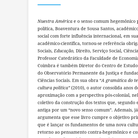
Nuestra América
e o senso comum hegemônico 
política, Boaventura de Sousa Santos, acadêmico
social com forte influência internacional, em s
acadêmico-científica, tornou-se referência obrig
Sociais,
Educação,
Direito, Serviço Social, Ciência
Professor Catedrático da Faculdade de Economi
Coimbra é também Diretor do Centro de Estudos S
do Observatório Permanente da Justiça e fundad
Ciências Sociais. Em sua obra “
A gramática do t
cultura política”
(2010), o autor consolida anos d
aproximação com a perspectiva pós-colonial, nel
coletivo da construção dos textos que, segundo e
antiga por um “novo senso comum”. Ademais, já 
argumenta que esse livro cumpre o objetivo prin
que é lançar os fundamentos de uma nova cultur
retorno ao pensamento contra-hegemônico e c