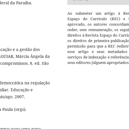
eral da Paraíba.
Ao submeter um artigo à Rev
Espaço do Currículo (REC) e t
aprovado, os autores concorda
ceder, sem remuneração, os segui
direitos à Revista Espaço do Currí
os direitos de primeira publicaçã
permissão para que a REC redistr
cação e a gestão dos
esse artigo e seus metadados
 AGUIAR, Márcia Ângela da
serviços de indexação e referênci
seus editores julguem apropriados
 compromissos. 8. ed. São
 democrática na regulação
aliar. Educação e
aio/ago. 2007.
Paula (orgs).
 tempo: para uma nova