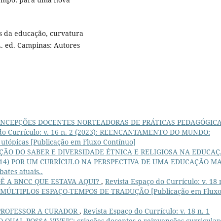
s da educação, curvatura
4. ed. Campinas: Autores
NCEPÇÕES DOCENTES NORTEADORAS DE PRÁTICAS PEDAGÓGIC
 do Currículo: v. 16 n. 2 (2023): REENCANTAMENTO DO MUNDO:
 utópicas [Publicação em Fluxo Contínuo]
ÇÃO DO SABER E DIVERSIDADE ÉTNICA E RELIGIOSA NA EDUCA
.2 (2014) POR UM CURRÍCULO NA PERSPECTIVA DE UMA EDUCAÇÃO MA
tes atuais..
Ê A BNCC QUE ESTAVA AQUI?
,
Revista Espaço do Currículo: v. 18 
 MÚLTIPLOS ESPAÇO-TEMPOS DE TRADUÇÃO [Publicação em Flux
PROFESSOR A CURADOR
,
Revista Espaço do Currículo: v. 18 n. 1
UAL POSSA VIVER": criações docentes e reinvenções curricular