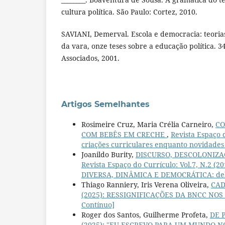
cultura política. São Paulo: Cortez, 2010.
SAVIANI, Demerval. Escola e democracia: teoria
da vara, onze teses sobre a educação política. 3
Associados, 2001.
Artigos Semelhantes
Rosimeire Cruz, Maria Crélia Carneiro,
CO
COM BEBÊS EM CRECHE
,
Revista Espaço
criações curriculares enquanto novidades
Joanildo Burity,
DISCURSO, DESCOLONIZA
Revista Espaço do Currículo: Vol.7, N
DIVERSA, DINÂMICA E DEMOCRÁTICA: deba
Thiago Ranniery, Iris Verena Oliveira,
CAD
(2025): RESSIGNIFICAÇÕES DA BNCC NOS
Contínuo]
Roger dos Santos, Guilherme Profeta,
DE 
(2025): "EU ESCREVO PARA UM MUNDO NO Q