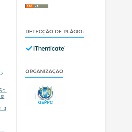
DETECÇÃO DE PLÁGIO:
ORGANIZAÇÃO
AS
ÇÃO
,
IS
n. 3
o
es