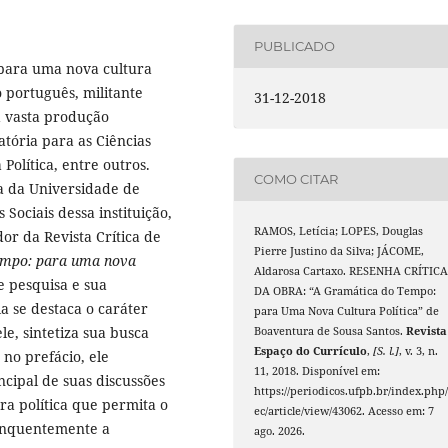
PUBLICADO
para uma nova cultura
 português, militante
31-12-2018
ua vasta produção
atória para as Ciências
 Política, entre outros.
COMO CITAR
a da Universidade de
ociais dessa instituição,
RAMOS, Letícia; LOPES, Douglas
or da Revista Crítica de
Pierre Justino da Silva; JÁCOME,
empo: para uma nova
Aldarosa Cartaxo. RESENHA CRÍTIC
e pesquisa e sua
DA OBRA: “A Gramática do Tempo:
a se destaca o caráter
para Uma Nova Cultura Política” de
le, sintetiza sua busca
Boaventura de Sousa Santos.
Revista
Espaço do Currículo
,
[S. l.]
, v. 3, n.
no prefácio, ele
11, 2018. Disponível em:
cipal de suas discussões
https://periodicos.ufpb.br/index.php/
a política que permita o
ec/article/view/43062. Acesso em: 7
onquentemente a
ago. 2026.