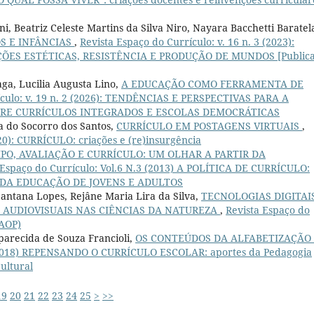
, Beatriz Celeste Martins da Silva Niro, Nayara Bacchetti Baratel
S E INFÂNCIAS
,
Revista Espaço do Currículo: v. 16 n. 3 (2023):
ES ESTÉTICAS, RESISTÊNCIA E PRODUÇÃO DE MUNDOS [Public
a, Lucilia Augusta Lino,
A EDUCAÇÃO COMO FERRAMENTA DE
ículo: v. 19 n. 2 (2026): TENDÊNCIAS E PERSPECTIVAS PARA A
TRE CURRÍCULOS INTEGRADOS E ESCOLAS DEMOCRÁTICAS
a do Socorro dos Santos,
CURRÍCULO EM POSTAGENS VIRTUAIS
,
020): CURRÍCULO: criações e (re)insurgência
O, AVALIAÇÃO E CURRÍCULO: UM OLHAR A PARTIR DA
 Espaço do Currículo: Vol.6 N.3 (2013) A POLÍTICA DE CURRÍCULO:
 DA EDUCAÇÃO DE JOVENS E ADULTOS
Santana Lopes, Rejâne Maria Lira da Silva,
TECNOLOGIAS DIGITAI
 AUDIOVISUAIS NAS CIÊNCIAS DA NATUREZA
,
Revista Espaço do
(AOP)
parecida de Souza Francioli,
OS CONTEÚDOS DA ALFABETIZAÇÃO
2 (2018) REPENSANDO O CURRÍCULO ESCOLAR: aportes da Pedagogia
Cultural
19
20
21
22
23
24
25
>
>>