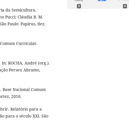
0
0
a da Semicultura.
 Pucci; Cláudia B. M.
ão Paulo: Papirus, dez.
 Comum Curricular.
 In: ROCHA, André (org.).
dação Perseu Abramo,
o. Base Nacional Comum
ortez, 2018.
rir. Relatório para a
o para o século XXI. São