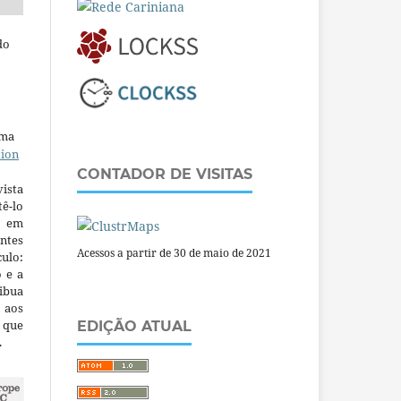
do
uma
tion
CONTADOR DE VISITAS
ista
ê-lo
m em
ntes
Acessos a partir de 30 de maio de 2021
culo:
o e a
ibua
 aos
a que
EDIÇÃO ATUAL
.