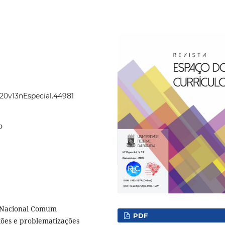
020v13nEspecial.44981
o
e Nacional Comum
PDF
exões e problematizações