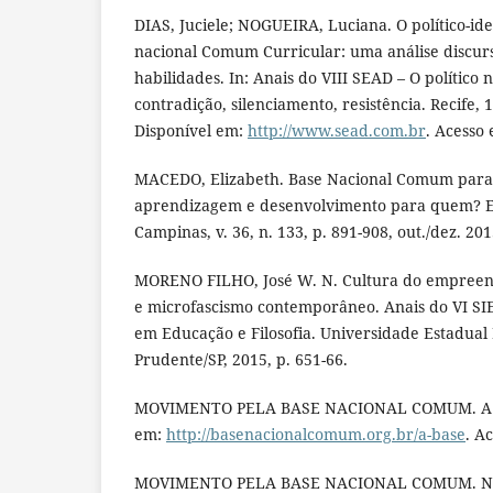
DIAS, Juciele; NOGUEIRA, Luciana. O político-id
nacional Comum Curricular: uma análise discur
habilidades. In: Anais do VIII SEAD – O político 
contradição, silenciamento, resistência. Recife, 1
Disponível em:
http://www.sead.com.br
. Acesso 
MACEDO, Elizabeth. Base Nacional Comum para c
aprendizagem e desenvolvimento para quem? E
Campinas, v. 36, n. 133, p. 891-908, out./dez. 201
MORENO FILHO, José W. N. Cultura do empreen
e microfascismo contemporâneo. Anais do VI SIE
em Educação e Filosofia. Universidade Estadual 
Prudente/SP, 2015, p. 651-66.
MOVIMENTO PELA BASE NACIONAL COMUM. A Ba
em:
http://basenacionalcomum.org.br/a-base
. A
MOVIMENTO PELA BASE NACIONAL COMUM. Nece