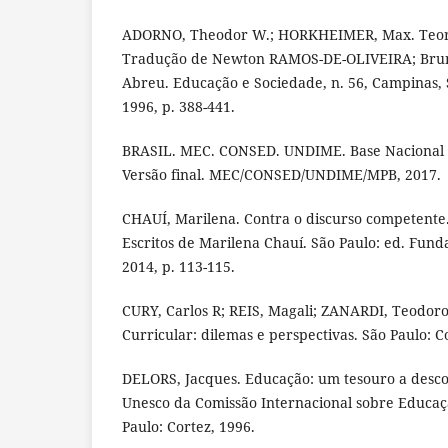
ADORNO, Theodor W.; HORKHEIMER, Max. Teori
Tradução de Newton RAMOS-DE-OLIVEIRA; Bruno
Abreu. Educação e Sociedade, n. 56, Campinas, S
1996, p. 388-441.
BRASIL. MEC. CONSED. UNDIME. Base Nacional
Versão final. MEC/CONSED/UNDIME/MPB, 2017.
CHAUÍ, Marilena. Contra o discurso competente.
Escritos de Marilena Chauí. São Paulo: ed. Fun
2014, p. 113-115.
CURY, Carlos R; REIS, Magali; ZANARDI, Teodor
Curricular: dilemas e perspectivas. São Paulo: C
DELORS, Jacques. Educação: um tesouro a descob
Unesco da Comissão Internacional sobre Educaçã
Paulo: Cortez, 1996.