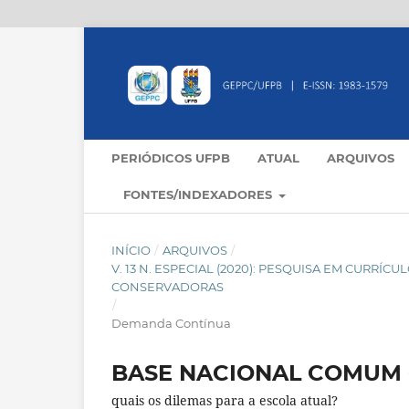
PERIÓDICOS UFPB
ATUAL
ARQUIVOS
FONTES/INDEXADORES
INÍCIO
/
ARQUIVOS
/
V. 13 N. ESPECIAL (2020): PESQUISA EM CURR
CONSERVADORAS
/
Demanda Contínua
BASE NACIONAL COMUM 
quais os dilemas para a escola atual?