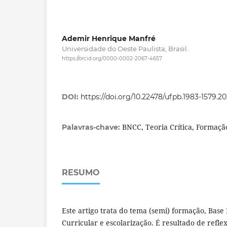
Ademir Henrique Manfré
Universidade do Oeste Paulista, Brasil.
https://orcid.org/0000-0002-2067-4657
DOI:
https://doi.org/10.22478/ufpb.1983-1579.2
BNCC, Teoria Crítica, Formaçã
Palavras-chave:
RESUMO
Este artigo trata do tema (semi) formação, Bas
Curricular e escolarização. É resultado de refl