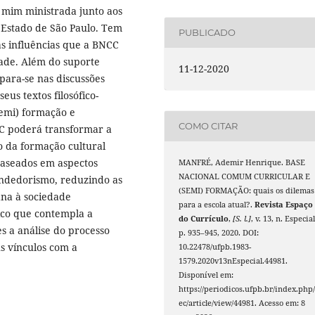
r mim ministrada junto aos
 Estado de São Paulo. Tem
PUBLICADO
as influências que a BNCC
dade. Além do suporte
11-12-2020
mpara-se nas discussões
us textos filosófico-
semi) formação e
COMO CITAR
CC poderá transformar a
o da formação cultural
baseados em aspectos
MANFRÉ, Ademir Henrique. BASE
NACIONAL COMUM CURRICULAR E
ndedorismo, reduzindo as
(SEMI) FORMAÇÃO: quais os dilemas
iana à sociedade
para a escola atual?.
Revista Espaço
ico que contempla a
do Currículo
,
[S. l.]
, v. 13, n. Especial
s a análise do processo
p. 935–945, 2020. DOI:
us vínculos com a
10.22478/ufpb.1983-
1579.2020v13nEspecial.44981.
Disponível em:
https://periodicos.ufpb.br/index.php/
ec/article/view/44981. Acesso em: 8