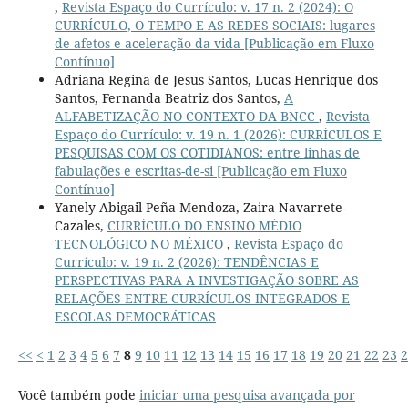
,
Revista Espaço do Currículo: v. 17 n. 2 (2024): O
CURRÍCULO, O TEMPO E AS REDES SOCIAIS: lugares
de afetos e aceleração da vida [Publicação em Fluxo
Contínuo]
Adriana Regina de Jesus Santos, Lucas Henrique dos
Santos, Fernanda Beatriz dos Santos,
A
ALFABETIZAÇÃO NO CONTEXTO DA BNCC
,
Revista
Espaço do Currículo: v. 19 n. 1 (2026): CURRÍCULOS E
PESQUISAS COM OS COTIDIANOS: entre linhas de
fabulações e escritas-de-si [Publicação em Fluxo
Contínuo]
Yanely Abigail Peña-Mendoza, Zaira Navarrete-
Cazales,
CURRÍCULO DO ENSINO MÉDIO
TECNOLÓGICO NO MÉXICO
,
Revista Espaço do
Currículo: v. 19 n. 2 (2026): TENDÊNCIAS E
PERSPECTIVAS PARA A INVESTIGAÇÃO SOBRE AS
RELAÇÕES ENTRE CURRÍCULOS INTEGRADOS E
ESCOLAS DEMOCRÁTICAS
<<
<
1
2
3
4
5
6
7
8
9
10
11
12
13
14
15
16
17
18
19
20
21
22
23
2
Você também pode
iniciar uma pesquisa avançada por