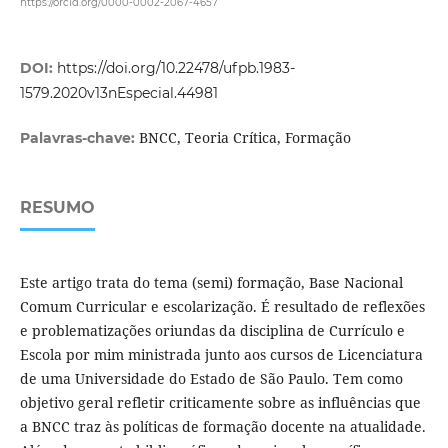
https://orcid.org/0000-0002-2067-4657
DOI:
https://doi.org/10.22478/ufpb.1983-
1579.2020v13nEspecial.44981
BNCC, Teoria Crítica, Formação
Palavras-chave:
RESUMO
Este artigo trata do tema (semi) formação, Base Nacional
Comum Curricular e escolarização. É resultado de reflexões
e problematizações oriundas da disciplina de Currículo e
Escola por mim ministrada junto aos cursos de Licenciatura
de uma Universidade do Estado de São Paulo. Tem como
objetivo geral refletir criticamente sobre as influências que
a BNCC traz às políticas de formação docente na atualidade.