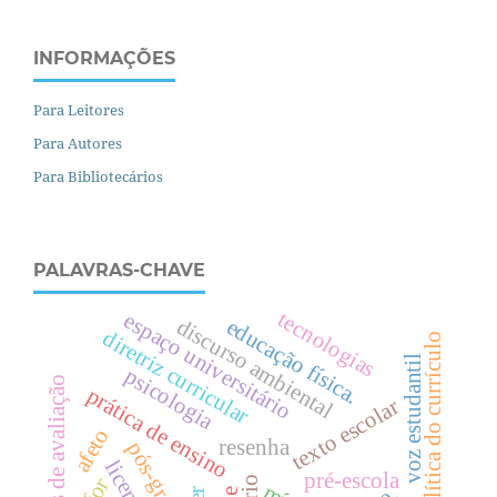
INFORMAÇÕES
Para Leitores
Para Autores
Para Bibliotecários
PALAVRAS-CHAVE
tecnologias
espaço universitário
discurso ambiental
e
d
u
c
a
ç
ã
o
í
s
i
c
a
diretriz curricular
política do currículo
voz estudantil
f
.
psicologia
políticas de avaliação
prática de ensino
texto escolar
afeto
resenha
pré-escola