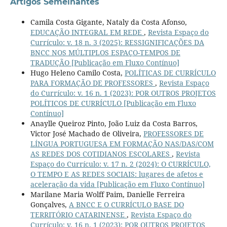
Artigos Semelhantes
Camila Costa Gigante, Nataly da Costa Afonso,
EDUCAÇÃO INTEGRAL EM REDE
,
Revista Espaço do
Currículo: v. 18 n. 3 (2025): RESSIGNIFICAÇÕES DA
BNCC NOS MÚLTIPLOS ESPAÇO-TEMPOS DE
TRADUÇÃO [Publicação em Fluxo Contínuo]
Hugo Heleno Camilo Costa,
POLÍTICAS DE CURRÍCULO
PARA FORMAÇÃO DE PROFESSORES
,
Revista Espaço
do Currículo: v. 16 n. 1 (2023): POR OUTROS PROJETOS
POLÍTICOS DE CURRÍCULO [Publicação em Fluxo
Contínuo]
Anaylle Queiroz Pinto, João Luiz da Costa Barros,
Victor José Machado de Oliveira,
PROFESSORES DE
LÍNGUA PORTUGUESA EM FORMAÇÃO NAS/DAS/COM
AS REDES DOS COTIDIANOS ESCOLARES
,
Revista
Espaço do Currículo: v. 17 n. 2 (2024): O CURRÍCULO,
O TEMPO E AS REDES SOCIAIS: lugares de afetos e
aceleração da vida [Publicação em Fluxo Contínuo]
Marilane Maria Wolff Paim, Danielle Ferreira
Gonçalves,
A BNCC E O CURRÍCULO BASE DO
TERRITÓRIO CATARINENSE
,
Revista Espaço do
Currículo: v. 16 n. 1 (2023): POR OUTROS PROJETOS