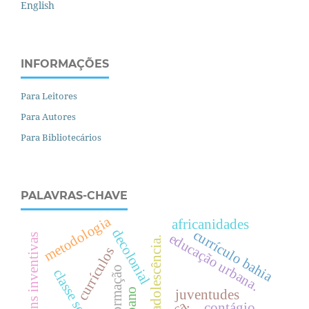
English
INFORMAÇÕES
Para Leitores
Para Autores
Para Bibliotecários
PALAVRAS-CHAVE
metodologia
africanidades
decolonial
currículo bahia
e
d
u
c
a
ç
ã
o
r
b
a
n
a
aprendizagens inventivas
juventude / adolescência.
currículos
u
.
bnc-formação
c
l
a
s
s
e
o
c
i
a
l
juventudes
contágio