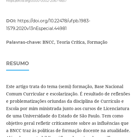
https://orcid.org/0000-0002-2067-4657
DOI:
https://doi.org/10.22478/ufpb.1983-
1579.2020v13nEspecial.44981
BNCC, Teoria Crítica, Formação
Palavras-chave:
RESUMO
Este artigo trata do tema (semi) formação, Base Nacional
Comum Curricular e escolarização. É resultado de reflexões
e problematizações oriundas da disciplina de Currículo e
Escola por mim ministrada junto aos cursos de Licenciatura
de uma Universidade do Estado de São Paulo. Tem como
objetivo geral refletir criticamente sobre as influências que
a BNCC traz às políticas de formação docente na atualidade.