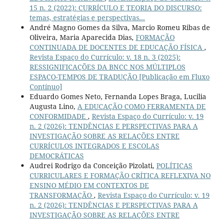
15 n. 2 (2022): CURRÍCULO E TEORIA DO DISCURSO:
temas, estratégias e perspectivas...
André Magno Gomes da Silva, Marcio Romeu Ribas de
Oliveira, Maria Aparecida Dias,
FORMAÇÃO
CONTINUADA DE DOCENTES DE EDUCAÇÃO FÍSICA
,
Revista Espaço do Currículo: v. 18 n. 3 (2025):
RESSIGNIFICAÇÕES DA BNCC NOS MÚLTIPLOS
ESPAÇO-TEMPOS DE TRADUÇÃO [Publicação em Fluxo
Contínuo]
Eduardo Gomes Neto, Fernanda Lopes Braga, Lucilia
Augusta Lino,
A EDUCAÇÃO COMO FERRAMENTA DE
CONFORMIDADE
,
Revista Espaço do Currículo: v. 19
n. 2 (2026): TENDÊNCIAS E PERSPECTIVAS PARA A
INVESTIGAÇÃO SOBRE AS RELAÇÕES ENTRE
CURRÍCULOS INTEGRADOS E ESCOLAS
DEMOCRÁTICAS
Audrei Rodrigo da Conceição Pizolati,
POLÍTICAS
CURRICULARES E FORMAÇÃO CRÍTICA REFLEXIVA NO
ENSINO MÉDIO EM CONTEXTOS DE
TRANSFORMAÇÃO
,
Revista Espaço do Currículo: v. 19
n. 2 (2026): TENDÊNCIAS E PERSPECTIVAS PARA A
INVESTIGAÇÃO SOBRE AS RELAÇÕES ENTRE