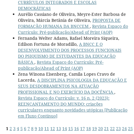
CURRÍCULOS INTEGRADOS E ESCOLAS
DEMOCRÁTICAS
Aurélio Cassiano de Oliveira, Meyre-Ester Barbosa de
Oliveira, Márcia Betânia de Oliveira,
PROPOSTA DE
FORMAÇÃO HUMANA DA BNCCEM
,
Revista Espaço do
Currículo: Pré-publicação/Ahead of Print (AOP)
Fernanda Welter Adams, Rafael Moreira Siqueira,
Edilson Fortuna de Moradillo,
A BNCC E O
DESENVOLVIMENTO DOS PROCESSOS FUNCIONAIS
DO PSIQUISMO DE ESTUDANTES DA EDUCAÇÃO
BÁSICA
,
Revista Espaço do Currículo: Pré-
publicação/Ahead of Print (AOP)
Zena Winona Eisenberg, Camila Lopes Cravo de
Lacerda,
A DISCIPLINA PSICOLOGIA DA EDUCAÇÃO E
SEUS DESDOBRAMENTOS NA ATUAÇÃO
PROFISSIONAL E NO EXERCÍCIO DA DOCÊNCIA
,
Revista Espaço do Currículo: v. 16 n. 2 (2023):
REENCANTAMENTO DO MUNDO: criações
curriculares enquanto novidades utópicas [Publicação
em Fluxo Contínuo]
1
2
3
4
5
6
7
8
9
10
11
12
13
14
15
16
17
18
19
20
21
22
23
24
25