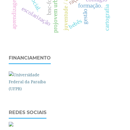
projovem urbano
raça.
s
.
formação.
cartografia
escolarização
gestão
bebês
FINANCIAMENTO
REDES SOCIAIS