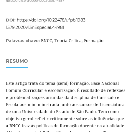
https://orcid.org/0000-0002-2067-4657
DOI:
https://doi.org/10.22478/ufpb.1983-
1579.2020v13nEspecial.44981
BNCC, Teoria Crítica, Formação
Palavras-chave:
RESUMO
Este artigo trata do tema (semi) formação, Base Nacional
Comum Curricular e escolarização. É resultado de reflexões
e problematizações oriundas da disciplina de Currículo e
Escola por mim ministrada junto aos cursos de Licenciatura
de uma Universidade do Estado de São Paulo. Tem como
objetivo geral refletir criticamente sobre as influências que
a BNCC traz às políticas de formação docente na atualidade.