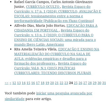
Rafael Garcia Campos, Carlos Antonio Giovinazzo
Junior,
CURRÍCULO OCULTO
,
Revista Espaço do
Currículo: v. 17 n. 1 (2024): CURRICULO, AVALIAÇÃO E
ESCOLAS: tensionamentos entre a norma e
performatividade [Publicação em Fluxo Contínuo]
Alfredo Dias, Maria João Hortas,
EDUCAÇÃO PARA A
CIDADANIA EM PORTUGAL
,
Revista Espaço do
Currículo: v. 13 n. 2 (2020): O CURRÍCULO PARA O
ENSINO DE CIÊNCIAS SOCIAIS: uma mirada para o
mundo Ibero Latin- Americano
Rita Amelia Teixeira Vilela,
EDUCAÇÃO E ENSINO NA
MATERIALIZAÇÃO DO CURRÍCULO NA SALA DE
AULA: evidências empíricas e desafios para a
formação dos professores
,
Revista Espaço do
Currículo: Vol.8, N.1 (2015) POLÍTICAS
CURRICULARES: TECENDO DISCURSOS PLURAIS
<<
<
12
13
14
15
16
17
18
19
20
21
22
23
24
25
26
27
28
29
30
31
Você também pode
iniciar uma pesquisa avançada por
similaridade
para este artigo.