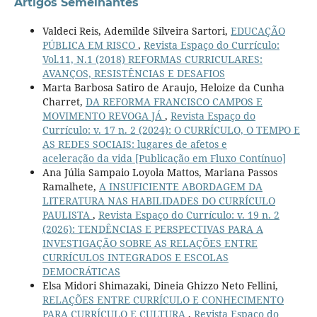
Artigos Semelhantes
Valdeci Reis, Ademilde Silveira Sartori,
EDUCAÇÃO
PÚBLICA EM RISCO
,
Revista Espaço do Currículo:
Vol.11, N.1 (2018) REFORMAS CURRICULARES:
AVANÇOS, RESISTÊNCIAS E DESAFIOS
Marta Barbosa Satiro de Araujo, Heloize da Cunha
Charret,
DA REFORMA FRANCISCO CAMPOS E
MOVIMENTO REVOGA JÁ
,
Revista Espaço do
Currículo: v. 17 n. 2 (2024): O CURRÍCULO, O TEMPO E
AS REDES SOCIAIS: lugares de afetos e
aceleração da vida [Publicação em Fluxo Contínuo]
Ana Júlia Sampaio Loyola Mattos, Mariana Passos
Ramalhete,
A INSUFICIENTE ABORDAGEM DA
LITERATURA NAS HABILIDADES DO CURRÍCULO
PAULISTA
,
Revista Espaço do Currículo: v. 19 n. 2
(2026): TENDÊNCIAS E PERSPECTIVAS PARA A
INVESTIGAÇÃO SOBRE AS RELAÇÕES ENTRE
CURRÍCULOS INTEGRADOS E ESCOLAS
DEMOCRÁTICAS
Elsa Midori Shimazaki, Dineia Ghizzo Neto Fellini,
RELAÇÕES ENTRE CURRÍCULO E CONHECIMENTO
PARA CURRÍCULO E CULTURA
,
Revista Espaço do