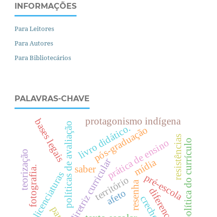
INFORMAÇÕES
Para Leitores
Para Autores
Para Bibliotecários
PALAVRAS-CHAVE
protagonismo indígena
bases legais
políticas de avaliação
livro didático.
pós-graduação
resistências
prática de ensino
política do currículo
teorização
mídia
diretriz curricular
saber
fotografia.
licenciaturas
pré-escola
território
resenha
diferenças
afeto
creche