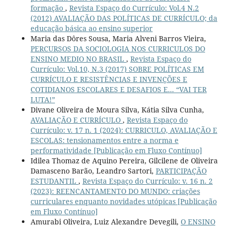
formação
,
Revista Espaço do Currículo: Vol.4 N.2
(2012) AVALIAÇÃO DAS POLÍTICAS DE CURRÍCULO; da
educação básica ao ensino superior
Maria das Dôres Sousa, Maria Alveni Barros Vieira,
PERCURSOS DA SOCIOLOGIA NOS CURRICULOS DO
ENSINO MEDIO NO BRASIL
,
Revista Espaço do
Currículo: Vol.10, N.3 (2017) SOBRE POLÍTICAS EM
CURRÍCULO E RESISTÊNCIAS E INVENÇÕES E
COTIDIANOS ESCOLARES E DESAFIOS E... “VAI TER
LUTA!”
Divane Oliveira de Moura Silva, Kátia Silva Cunha,
AVALIAÇÃO E CURRÍCULO
,
Revista Espaço do
Currículo: v. 17 n. 1 (2024): CURRICULO, AVALIAÇÃO E
ESCOLAS: tensionamentos entre a norma e
performatividade [Publicação em Fluxo Contínuo]
Idilea Thomaz de Aquino Pereira, Gilcilene de Oliveira
Damasceno Barão, Leandro Sartori,
PARTICIPAÇÃO
ESTUDANTIL
,
Revista Espaço do Currículo: v. 16 n. 2
(2023): REENCANTAMENTO DO MUNDO: criações
curriculares enquanto novidades utópicas [Publicação
em Fluxo Contínuo]
Amurabi Oliveira, Luiz Alexandre Devegili,
O ENSINO