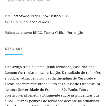
https://orcid.org/0000-0002-2067-4657
DOI:
https://doi.org/10.22478/ufpb.1983-
1579.2020v13nEspecial.44981
BNCC, Teoria Crítica, Formação
Palavras-chave:
RESUMO
Este artigo trata do tema (semi) formação, Base Nacional
Comum Curricular e escolarização. É resultado de reflexões
e problematizações oriundas da disciplina de Currículo e
Escola por mim ministrada junto aos cursos de Licenciatura
de uma Universidade do Estado de São Paulo. Tem como
objetivo geral refletir criticamente sobre as influências que
a BNCC traz às políticas de formação docente na atualidade.