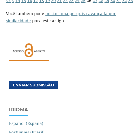
<<
<
14
15
16
17
18
19
20
21
22
23
24
25
26
27
28
29
30
31
32
33
Você também pode
iniciar uma pesquisa avançada por
similaridade
para este artigo.
ENVIAR SUBMISSÃO
IDIOMA
Español (España)
Português (Brasil)