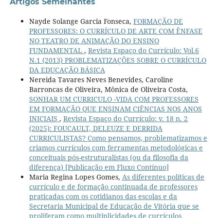
Artigos Semelhantes
Nayde Solange Garcia Fonseca,
FORMAÇÃO DE
PROFESSORES: O CURRÍCULO DE ARTE COM ÊNFASE
NO TEATRO DE ANIMAÇÃO DO ENSINO
FUNDAMENTAL
,
Revista Espaço do Currículo: Vol.6
N.1 (2013) PROBLEMATIZAÇÕES SOBRE O CURRÍCULO
DA EDUCAÇÃO BÁSICA
Nereida Tavares Neves Benevides, Caroline
Barroncas de Oliveira, Mônica de Oliveira Costa,
SONHAR UM CURRICULO -VIDA COM PROFESSORES
EM FORMAÇÃO QUE ENSINAM CIÊNCIAS NOS ANOS
INICIAIS
,
Revista Espaço do Currículo: v. 18 n. 2
(2025): FOUCAULT, DELEUZE E DERRIDA
CURRICULISTAS? Como pensamos, problematizamos e
criamos currículos com ferramentas metodológicas e
conceituais pós-estruturalistas (ou da filosofia da
diferença) [Publicação em Fluxo Contínuo]
Maria Regina Lopes Gomes,
As diferentes políticas de
currículo e de formação continuada de professores
praticadas com os cotidianos das escolas e da
Secretaria Municipal de Educação de Vitória que se
proliferam como multiplicidades de currículos