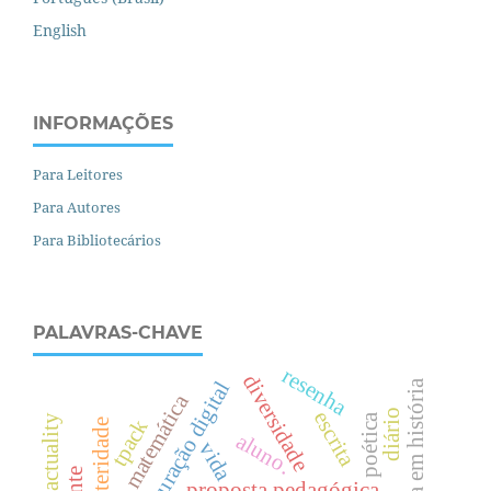
English
INFORMAÇÕES
Para Leitores
Para Autores
Para Bibliotecários
PALAVRAS-CHAVE
resenha
diversidade
enculturação digital
licenciatura em história
diário
escrita
poética
actifactuality
tpack
alteridade
aluno.
vida
proposta pedagógica