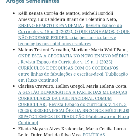
Artigos Semelhantes
Kélli Renata Corrêa de Mattos, Micheli Bordoli
Amestoy, Luiz Caldeira Brant de Tolentino-Neto,
ENSINO REMOTO E PANDEMIA
,
Revista Espaço do
Currículo: v. 15 n. 3 (2022): O QUE GANHAMOS, O QUE
NÃO PODEMOS PERDER: criações curriculares e
tecnologias nos cotidianos escolares
Mateus Testoni Carvalho, Marilane Maria Wolff Paim,
ONDE ESTÁ A GEOGRAFIA NO NOVO ENSINO MÉDIO?
,
Revista Espaço do Currículo: v. 19 n. 1 (2026):
CURRÍCULOS E PESQUISAS COM OS COTIDIANOS:
entre linhas de fabulações e escritas-de-si [Publicação
em Fluxo Contínuo]
Clarissa Craveiro, Hellen Gregol, Maria Helena Costa,
A GESTÃO DEMOCRÁTICA A PARTIR DAS MUDANÇAS
CURRICULARES DA BASE NACIONAL COMUM
CURRICULAR
,
Revista Espaço do Currículo: v. 18 n. 3
(2025): RESSIGNIFICAÇÕES DA BNCC NOS MÚLTIPLOS
ESPAÇO-TEMPOS DE TRADUÇÃO [Publicação em Fluxo
Contínuo]
Eliada Mayara Alves Krakhecke, Maria Cecília Lorea
Leite, Dulce Mari da Silva Voss,
POLÍTICAS