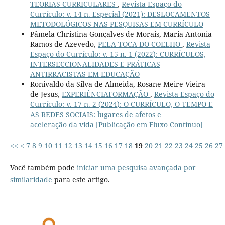
TEORIAS CURRICULARES
,
Revista Espaço do
Currículo: v. 14 n. Especial (2021): DESLOCAMENTOS
METODOLÓGICOS NAS PESQUISAS EM CURRÍCULO
Pâmela Christina Gonçalves de Morais, Maria Antonia
Ramos de Azevedo,
PELA TOCA DO COELHO
,
Revista
Espaço do Currículo: v. 15 n. 1 (2022): CURRÍCULOS,
INTERSECCIONALIDADES E PRÁTICAS
ANTIRRACISTAS EM EDUCAÇÃO
Ronivaldo da Silva de Almeida, Rosane Meire Vieira
de Jesus,
EXPERIÊNCIAFORMAÇÃO
,
Revista Espaço do
Currículo: v. 17 n. 2 (2024): O CURRÍCULO, O TEMPO E
AS REDES SOCIAIS: lugares de afetos e
aceleração da vida [Publicação em Fluxo Contínuo]
<<
<
7
8
9
10
11
12
13
14
15
16
17
18
19
20
21
22
23
24
25
26
27
Você também pode
iniciar uma pesquisa avançada por
similaridade
para este artigo.