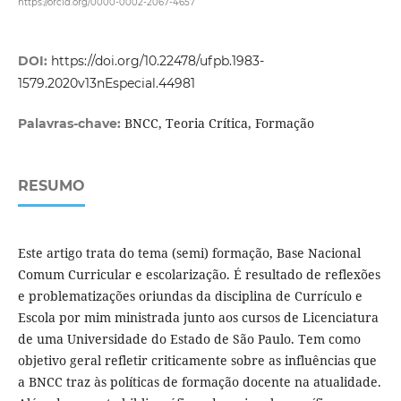
https://orcid.org/0000-0002-2067-4657
DOI:
https://doi.org/10.22478/ufpb.1983-
1579.2020v13nEspecial.44981
BNCC, Teoria Crítica, Formação
Palavras-chave:
RESUMO
Este artigo trata do tema (semi) formação, Base Nacional
Comum Curricular e escolarização. É resultado de reflexões
e problematizações oriundas da disciplina de Currículo e
Escola por mim ministrada junto aos cursos de Licenciatura
de uma Universidade do Estado de São Paulo. Tem como
objetivo geral refletir criticamente sobre as influências que
a BNCC traz às políticas de formação docente na atualidade.