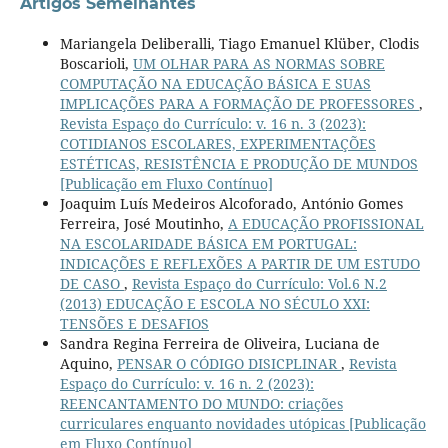
Artigos Semelhantes
Mariangela Deliberalli, Tiago Emanuel Klüber, Clodis
Boscarioli,
UM OLHAR PARA AS NORMAS SOBRE
COMPUTAÇÃO NA EDUCAÇÃO BÁSICA E SUAS
IMPLICAÇÕES PARA A FORMAÇÃO DE PROFESSORES
,
Revista Espaço do Currículo: v. 16 n. 3 (2023):
COTIDIANOS ESCOLARES, EXPERIMENTAÇÕES
ESTÉTICAS, RESISTÊNCIA E PRODUÇÃO DE MUNDOS
[Publicação em Fluxo Contínuo]
Joaquim Luís Medeiros Alcoforado, António Gomes
Ferreira, José Moutinho,
A EDUCAÇÃO PROFISSIONAL
NA ESCOLARIDADE BÁSICA EM PORTUGAL:
INDICAÇÕES E REFLEXÕES A PARTIR DE UM ESTUDO
DE CASO
,
Revista Espaço do Currículo: Vol.6 N.2
(2013) EDUCAÇÃO E ESCOLA NO SÉCULO XXI:
TENSÕES E DESAFIOS
Sandra Regina Ferreira de Oliveira, Luciana de
Aquino,
PENSAR O CÓDIGO DISICPLINAR
,
Revista
Espaço do Currículo: v. 16 n. 2 (2023):
REENCANTAMENTO DO MUNDO: criações
curriculares enquanto novidades utópicas [Publicação
em Fluxo Contínuo]