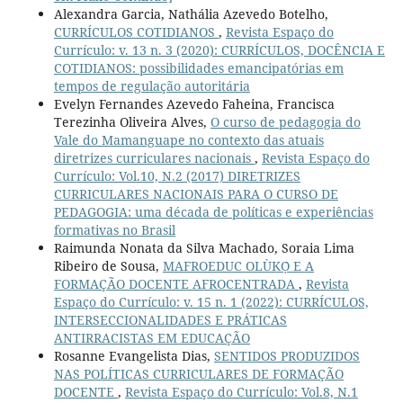
Alexandra Garcia, Nathália Azevedo Botelho,
CURRÍCULOS COTIDIANOS
,
Revista Espaço do
Currículo: v. 13 n. 3 (2020): CURRÍCULOS, DOCÊNCIA E
COTIDIANOS: possibilidades emancipatórias em
tempos de regulação autoritária
Evelyn Fernandes Azevedo Faheina, Francisca
Terezinha Oliveira Alves,
O curso de pedagogia do
Vale do Mamanguape no contexto das atuais
diretrizes curriculares nacionais
,
Revista Espaço do
Currículo: Vol.10, N.2 (2017) DIRETRIZES
CURRICULARES NACIONAIS PARA O CURSO DE
PEDAGOGIA: uma década de políticas e experiências
formativas no Brasil
Raimunda Nonata da Silva Machado, Soraia Lima
Ribeiro de Sousa,
MAFROEDUC OLÙKỌ́ E A
FORMAÇÃO DOCENTE AFROCENTRADA
,
Revista
Espaço do Currículo: v. 15 n. 1 (2022): CURRÍCULOS,
INTERSECCIONALIDADES E PRÁTICAS
ANTIRRACISTAS EM EDUCAÇÃO
Rosanne Evangelista Dias,
SENTIDOS PRODUZIDOS
NAS POLÍTICAS CURRICULARES DE FORMAÇÃO
DOCENTE
,
Revista Espaço do Currículo: Vol.8, N.1