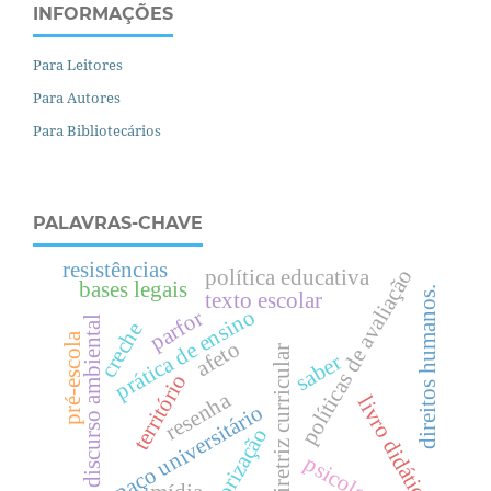
INFORMAÇÕES
Para Leitores
Para Autores
Para Bibliotecários
PALAVRAS-CHAVE
resistências
política educativa
políticas de avaliação
bases legais
.
texto escolar
prática de ensino
parfor
discurso ambiental
creche
pré-escola
afeto
diretriz curricular
saber
território
d
i
r
e
i
t
o
s
h
u
m
a
n
o
s
resenha
livro didático.
espaço universitário
teorização
psicologia