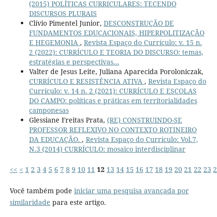
(2015) POLÍTICAS CURRICULARES: TECENDO
DISCURSOS PLURAIS
Clívio Pimentel Junior,
DESCONSTRUÇÃO DE
FUNDAMENTOS EDUCACIONAIS, HIPERPOLITIZAÇÃO
E HEGEMONIA
,
Revista Espaço do Currículo: v. 15 n.
2 (2022): CURRÍCULO E TEORIA DO DISCURSO: temas,
estratégias e perspectivas...
Valter de Jesus Leite, Juliana Aparecida Poroloniczak,
CURRÍCULO E RESISTÊNCIA ATIVA
,
Revista Espaço do
Currículo: v. 14 n. 2 (2021): CURRÍCULO E ESCOLAS
DO CAMPO: políticas e práticas em territorialidades
camponesas
Glessiane Freitas Prata,
(RE) CONSTRUINDO-SE
PROFESSOR REFLEXIVO NO CONTEXTO ROTINEIRO
DA EDUCAÇÃO.
,
Revista Espaço do Currículo: Vol.7,
N.3 (2014) CURRÍCULO: mosaico interdisciplinar
<<
<
1
2
3
4
5
6
7
8
9
10
11
12
13
14
15
16
17
18
19
20
21
22
23
2
Você também pode
iniciar uma pesquisa avançada por
similaridade
para este artigo.