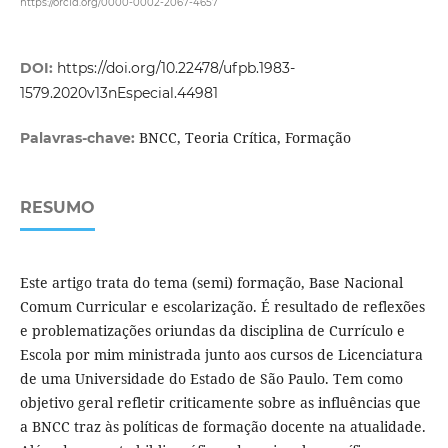
https://orcid.org/0000-0002-2067-4657
DOI:
https://doi.org/10.22478/ufpb.1983-
1579.2020v13nEspecial.44981
BNCC, Teoria Crítica, Formação
Palavras-chave:
RESUMO
Este artigo trata do tema (semi) formação, Base Nacional
Comum Curricular e escolarização. É resultado de reflexões
e problematizações oriundas da disciplina de Currículo e
Escola por mim ministrada junto aos cursos de Licenciatura
de uma Universidade do Estado de São Paulo. Tem como
objetivo geral refletir criticamente sobre as influências que
a BNCC traz às políticas de formação docente na atualidade.