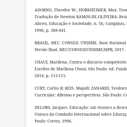
ADORNO, Theodor W.; HORKHEIMER, Max. Teori
Tradução de Newton RAMOS-DE-OLIVEIRA; Bruno
Abreu. Educação e Sociedade, n. 56, Campinas, S
1996, p. 388-441.
BRASIL. MEC. CONSED. UNDIME. Base Nacional
Versão final. MEC/CONSED/UNDIME/MPB, 2017.
CHAUÍ, Marilena. Contra o discurso competente.
Escritos de Marilena Chauí. São Paulo: ed. Fun
2014, p. 113-115.
CURY, Carlos R; REIS, Magali; ZANARDI, Teodor
Curricular: dilemas e perspectivas. São Paulo: C
DELORS, Jacques. Educação: um tesouro a descob
Unesco da Comissão Internacional sobre Educaçã
Paulo: Cortez, 1996.