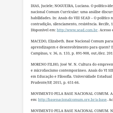
DIAS, Juciele; NOGUEIRA, Luciana. O político-id
nacional Comum Curricular: uma análise discur
habilidades. In: Anais do VIII SEAD – O político 
contradição, silenciamento, resistência. Recife, 1
Disponível em:
http://www.sead.com.br
. Acesso 
MACEDO, Elizabeth. Base Nacional Comum para c
aprendizagem e desenvolvimento para quem? E
Campinas, v. 36, n. 133, p. 891-908, out./dez. 201
MORENO FILHO, José W. N. Cultura do empreen
e microfascismo contemporâneo. Anais do VI SIE
em Educação e Filosofia. Universidade Estadual 
Prudente/SP, 2015, p. 651-66.
MOVIMENTO PELA BASE NACIONAL COMUM. A Ba
em:
http://basenacionalcomum.org.br/a-base
. A
MOVIMENTO PELA BASE NACIONAL COMUM. Nece