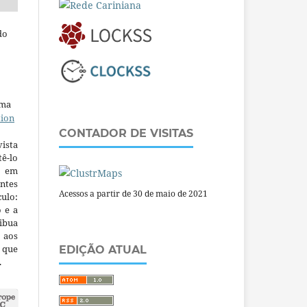
do
uma
tion
CONTADOR DE VISITAS
ista
ê-lo
m em
ntes
Acessos a partir de 30 de maio de 2021
culo:
o e a
ibua
 aos
a que
EDIÇÃO ATUAL
.