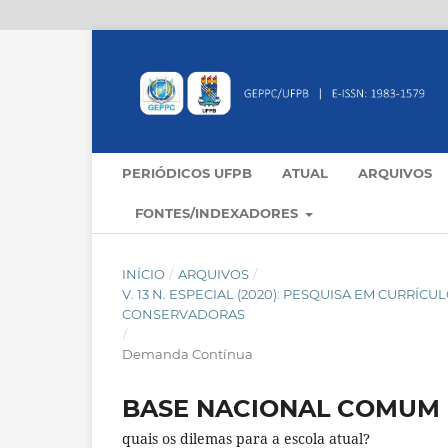
PERIÓDICOS UFPB
ATUAL
ARQUIVOS
FONTES/INDEXADORES
INÍCIO
/
ARQUIVOS
/
V. 13 N. ESPECIAL (2020): PESQUISA EM CURR
CONSERVADORAS
/
Demanda Contínua
BASE NACIONAL COMUM 
quais os dilemas para a escola atual?