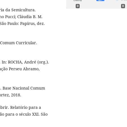
0
0
a da Semicultura.
 Pucci; Cláudia B. M.
ão Paulo: Papirus, dez.
 Comum Curricular.
 In: ROCHA, André (org.).
dação Perseu Abramo,
o. Base Nacional Comum
ortez, 2018.
rir. Relatório para a
o para o século XXI. São