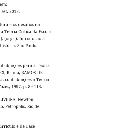
 em:
 set. 2018.
ltura e os desafios da
a Teoria Crítica da Escola
J. (orgs.). Introdução à
istória. São Paulo:
ntribuições para a Teoria
UCCI, Bruno; RAMOS-DE-
a: contribuições à Teoria
Vozes, 1997, p. 89-113.
OLIVEIRA, Newton.
. Petrópolis, Rio de
urrículo e de Base