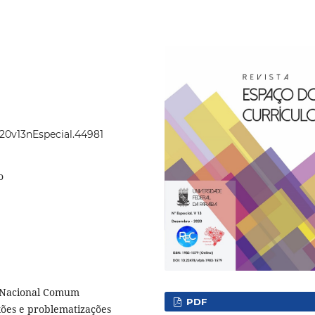
020v13nEspecial.44981
o
e Nacional Comum
PDF
exões e problematizações