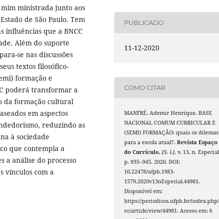
r mim ministrada junto aos
 Estado de São Paulo. Tem
PUBLICADO
as influências que a BNCC
dade. Além do suporte
11-12-2020
mpara-se nas discussões
us textos filosófico-
semi) formação e
COMO CITAR
CC poderá transformar a
o da formação cultural
baseados em aspectos
MANFRÉ, Ademir Henrique. BASE
NACIONAL COMUM CURRICULAR E
ndedorismo, reduzindo as
(SEMI) FORMAÇÃO: quais os dilemas
iana à sociedade
para a escola atual?.
Revista Espaço
ico que contempla a
do Currículo
,
[S. l.]
, v. 13, n. Especial
s a análise do processo
p. 935–945, 2020. DOI:
us vínculos com a
10.22478/ufpb.1983-
1579.2020v13nEspecial.44981.
Disponível em:
https://periodicos.ufpb.br/index.php/
ec/article/view/44981. Acesso em: 6