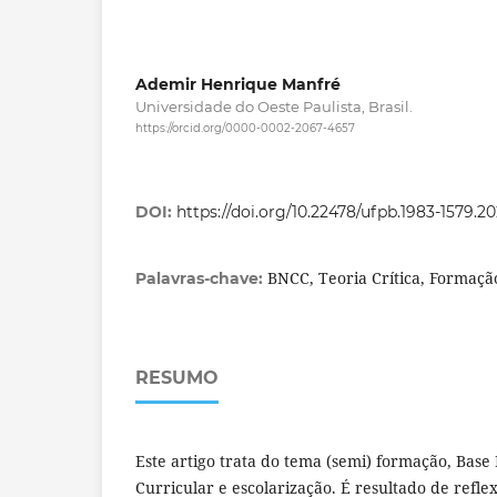
Ademir Henrique Manfré
Universidade do Oeste Paulista, Brasil.
https://orcid.org/0000-0002-2067-4657
DOI:
https://doi.org/10.22478/ufpb.1983-1579.2
BNCC, Teoria Crítica, Formaçã
Palavras-chave:
RESUMO
Este artigo trata do tema (semi) formação, Bas
Curricular e escolarização. É resultado de refl