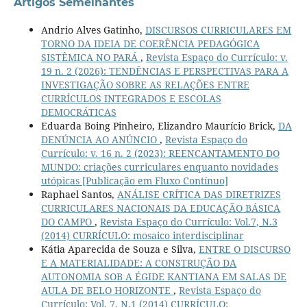
Artigos Semelhantes
Andrio Alves Gatinho,
DISCURSOS CURRICULARES EM
TORNO DA IDEIA DE COERÊNCIA PEDAGÓGICA
SISTÊMICA NO PARÁ
,
Revista Espaço do Currículo: v.
19 n. 2 (2026): TENDÊNCIAS E PERSPECTIVAS PARA A
INVESTIGAÇÃO SOBRE AS RELAÇÕES ENTRE
CURRÍCULOS INTEGRADOS E ESCOLAS
DEMOCRÁTICAS
Eduarda Boing Pinheiro, Elizandro Maurício Brick,
DA
DENÚNCIA AO ANÚNCIO
,
Revista Espaço do
Currículo: v. 16 n. 2 (2023): REENCANTAMENTO DO
MUNDO: criações curriculares enquanto novidades
utópicas [Publicação em Fluxo Contínuo]
Raphael Santos,
ANÁLISE CRÍTICA DAS DIRETRIZES
CURRICULARES NACIONAIS DA EDUCAÇÃO BÁSICA
DO CAMPO
,
Revista Espaço do Currículo: Vol.7, N.3
(2014) CURRÍCULO: mosaico interdisciplinar
Kátia Aparecida de Souza e Silva,
ENTRE O DISCURSO
E A MATERIALIDADE: A CONSTRUÇÃO DA
AUTONOMIA SOB A ÉGIDE KANTIANA EM SALAS DE
AULA DE BELO HORIZONTE
,
Revista Espaço do
Currículo: Vol. 7, N.1 (2014) CURRÍCULO: