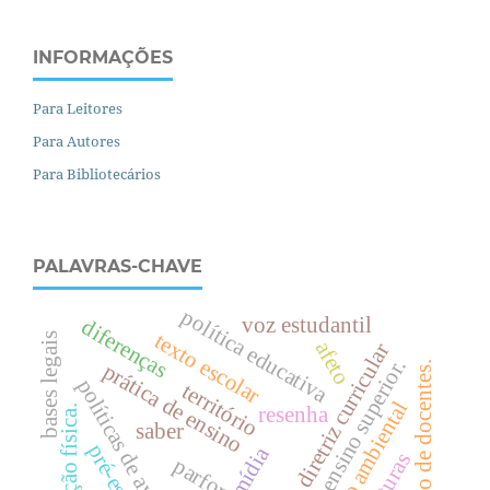
INFORMAÇÕES
Para Leitores
Para Autores
Para Bibliotecários
PALAVRAS-CHAVE
política educativa
voz estudantil
diferenças
texto escolar
bases legais
afeto
diretriz curricular
.
prática de ensino
formação de docentes.
políticas de avaliação
território
discurso ambiental
resenha
.
saber
e
n
s
i
n
o
s
u
p
e
r
i
o
r
pré-escola
mídia
parfor