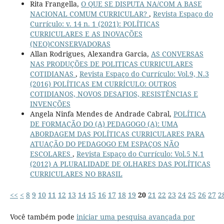
Rita Frangella,
O QUE SE DISPUTA NA/COM A BASE
NACIONAL COMUM CURRICULAR?
,
Revista Espaço do
Currículo: v. 14 n. 1 (2021): POLÍTICAS
CURRICULARES E AS INOVAÇÕES
(NEO)CONSERVADORAS
Allan Rodrigues, Alexandra Garcia,
AS CONVERSAS
NAS PRODUÇÕES DE POLITICAS CURRICULARES
COTIDIANAS
,
Revista Espaço do Currículo: Vol.9, N.3
(2016) POLÍTICAS EM CURRÍCULO: OUTROS
COTIDIANOS, NOVOS DESAFIOS, RESISTÊNCIAS E
INVENÇÕES
Angela Ninfa Mendes de Andrade Cabral,
POLÍTICA
DE FORMAÇÃO DO (A) PEDAGOGO (A): UMA
ABORDAGEM DAS POLÍTICAS CURRICULARES PARA
ATUAÇÃO DO PEDAGOGO EM ESPAÇOS NÃO
ESCOLARES
,
Revista Espaço do Currículo: Vol.5 N.1
(2012) A PLURALIDADE DE OLHARES DAS POLÍTICAS
CURRICULARES NO BRASIL
<<
<
8
9
10
11
12
13
14
15
16
17
18
19
20
21
22
23
24
25
26
27
2
Você também pode
iniciar uma pesquisa avançada por