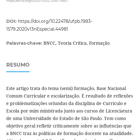
https://orcid.org/0000-0002-2067-4657
DOI:
https://doi.org/10.22478/ufpb.1983-
1579.2020v13nEspecial.44981
BNCC, Teoria Crítica, Formação
Palavras-chave:
RESUMO
Este artigo trata do tema (semi) formação, Base Nacional
Comum Curricular e escolarização. É resultado de reflexões
e problematizações oriundas da disciplina de Currículo e
Escola por mim ministrada junto aos cursos de Licenciatura
de uma Universidade do Estado de São Paulo. Tem como
objetivo geral refletir criticamente sobre as influências que
a BNCC traz às políticas de formação docente na atualidade.