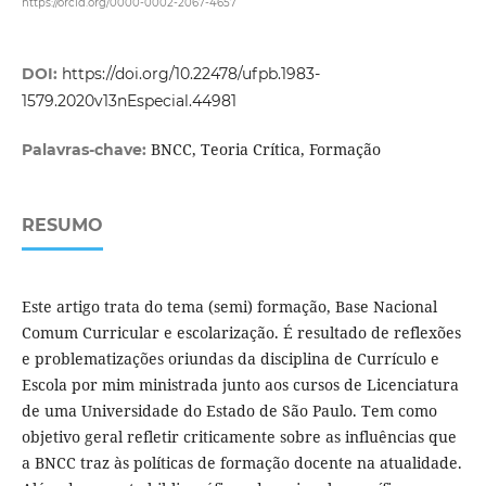
https://orcid.org/0000-0002-2067-4657
DOI:
https://doi.org/10.22478/ufpb.1983-
1579.2020v13nEspecial.44981
BNCC, Teoria Crítica, Formação
Palavras-chave:
RESUMO
Este artigo trata do tema (semi) formação, Base Nacional
Comum Curricular e escolarização. É resultado de reflexões
e problematizações oriundas da disciplina de Currículo e
Escola por mim ministrada junto aos cursos de Licenciatura
de uma Universidade do Estado de São Paulo. Tem como
objetivo geral refletir criticamente sobre as influências que
a BNCC traz às políticas de formação docente na atualidade.