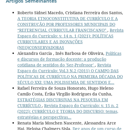
Artigos Semelhantes
Roberto Sidnei Macedo, Cristiana Ferreira dos Santos,
A TEORIA ETNOCONSTITUTIVA DE CURRÍCULO E A
CONSTRUÇÃO POR PROFESSORES MUNICIPAIS DO
“REFERENCIAL CURRICULAR FRANCISCANO”
,
Revista
Espaço do Currículo: v. 14 n. 1 (2021): POLÍTICAS
CURRICULARES E AS INOVAÇÕES
(NEO)CONSERVADORAS
Alexandra Garcia , Inês Barbosa de Oliveira,
Políticas
e discursos de formação docente: a produção
cotidiana de sentidos do 'Ser-Professor'
,
Revista
Espaço do Currículo: Vol.3 N.2 (2011) O CAMPO DAS
POLÍTICAS DE CURRÍCULO NA PRIMEIRA DÉCADA DO
SÉCULO XXI: UMA POLISSEMIA DE SENTIDOS E...
Rafael Ferreira de Souza Honorato, Hugo Heleno
Camilo Costa, Érika Virgílio Rodrigues da Cunha,
ESTRATÉGIAS DISCURSIVAS NA PESQUISA EM
CURRÍCULO
,
Revista Espaço do Currículo: v. 15 n. 2
(2022): CURRÍCULO E TEORIA DO DISCURSO: temas,
estratégias e perspectivas...
Renata Maria Moschen Nascente, Alessandra Arce
Hai, Heloísa Chalmers Sisla,
Dez anos de um curso de