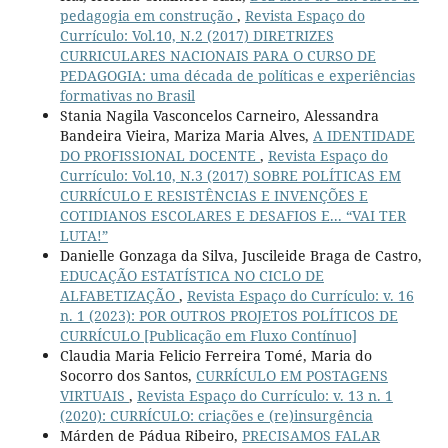
pedagogia em construção
,
Revista Espaço do
Currículo: Vol.10, N.2 (2017) DIRETRIZES
CURRICULARES NACIONAIS PARA O CURSO DE
PEDAGOGIA: uma década de políticas e experiências
formativas no Brasil
Stania Nagila Vasconcelos Carneiro, Alessandra
Bandeira Vieira, Mariza Maria Alves,
A IDENTIDADE
DO PROFISSIONAL DOCENTE
,
Revista Espaço do
Currículo: Vol.10, N.3 (2017) SOBRE POLÍTICAS EM
CURRÍCULO E RESISTÊNCIAS E INVENÇÕES E
COTIDIANOS ESCOLARES E DESAFIOS E... “VAI TER
LUTA!”
Danielle Gonzaga da Silva, Juscileide Braga de Castro,
EDUCAÇÃO ESTATÍSTICA NO CICLO DE
ALFABETIZAÇÃO
,
Revista Espaço do Currículo: v. 16
n. 1 (2023): POR OUTROS PROJETOS POLÍTICOS DE
CURRÍCULO [Publicação em Fluxo Contínuo]
Claudia Maria Felicio Ferreira Tomé, Maria do
Socorro dos Santos,
CURRÍCULO EM POSTAGENS
VIRTUAIS
,
Revista Espaço do Currículo: v. 13 n. 1
(2020): CURRÍCULO: criações e (re)insurgência
Márden de Pádua Ribeiro,
PRECISAMOS FALAR