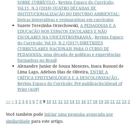
SOBRE CURRÍCULO
,
Revista Espaço do Currículo:
Vol.11, N.3 (2018) QUATRO DÉCADAS DE
INSTITUCIONALIZAÇÃO DO DISCURSO AMBIENTAL:
lógicas integrativas e restaurativas em currículos
Suzete Terezinha Orzechowski,
A PEDAGOGIA E A
EDUCAÇÃO NOS ESPAÇOS ESCOLARES E NÃO
ESCOLARES NA UNICENTRO/PARANÁ
,
Revista Espaço
do Currículo: Vol.10, N.2 (2017) DIRETRIZES
CURRICULARES NACIONAIS PARA O CURSO DE
PEDAGOGIA: uma década de políticas e experiências
formativas no Brasil
Alexandre Junior de Souza Menezes, Inara Russoni de
Lima Lago, Adelson Dias de Oliveira,
ENTRE A
CRÍTICA EPISTEMOLÓGICA E A DESCOLONIZAÇÃO
,
Revista Espaço do Currículo: Pré-publicação/Ahead of
Print (AOP)
<<
<
1
2
3
4
5
6
7
8
9
10
11
12
13
14
15
16
17
18
19
20
21
22
23
2
Você também pode
iniciar uma pesquisa avançada por
similaridade
para este artigo.