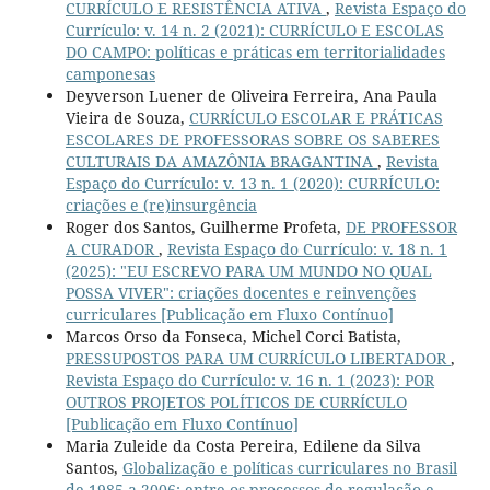
CURRÍCULO E RESISTÊNCIA ATIVA
,
Revista Espaço do
Currículo: v. 14 n. 2 (2021): CURRÍCULO E ESCOLAS
DO CAMPO: políticas e práticas em territorialidades
camponesas
Deyverson Luener de Oliveira Ferreira, Ana Paula
Vieira de Souza,
CURRÍCULO ESCOLAR E PRÁTICAS
ESCOLARES DE PROFESSORAS SOBRE OS SABERES
CULTURAIS DA AMAZÔNIA BRAGANTINA
,
Revista
Espaço do Currículo: v. 13 n. 1 (2020): CURRÍCULO:
criações e (re)insurgência
Roger dos Santos, Guilherme Profeta,
DE PROFESSOR
A CURADOR
,
Revista Espaço do Currículo: v. 18 n. 1
(2025): "EU ESCREVO PARA UM MUNDO NO QUAL
POSSA VIVER": criações docentes e reinvenções
curriculares [Publicação em Fluxo Contínuo]
Marcos Orso da Fonseca, Michel Corci Batista,
PRESSUPOSTOS PARA UM CURRÍCULO LIBERTADOR
,
Revista Espaço do Currículo: v. 16 n. 1 (2023): POR
OUTROS PROJETOS POLÍTICOS DE CURRÍCULO
[Publicação em Fluxo Contínuo]
Maria Zuleide da Costa Pereira, Edilene da Silva
Santos,
Globalização e políticas curriculares no Brasil
de 1985 a 2006: entre os processos de regulação e