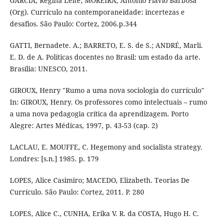
GARCIA, Regina Leite; MOREIRA, Antônio Flavio Barbosa
(Org). Currículo na contemporaneidade: incertezas e
desafios. São Paulo: Cortez, 2006.p.344
GATTI, Bernadete. A.; BARRETO, E. S. de S.; ANDRÉ, Marli.
E. D. de A. Políticas docentes no Brasil: um estado da arte.
Brasília: UNESCO, 2011.
GIROUX, Henry "Rumo a uma nova sociologia do currículo"
In: GIROUX, Henry. Os professores como intelectuais – rumo
a uma nova pedagogia crítica da aprendizagem. Porto
Alegre: Artes Médicas, 1997, p. 43-53 (cap. 2)
LACLAU, E. MOUFFE, C. Hegemony and socialista strategy.
Londres: [s.n.] 1985. p. 179
LOPES, Alice Casimiro; MACEDO, Elizabeth. Teorias De
Currículo. São Paulo: Cortez, 2011. P. 280
LOPES, Alice C., CUNHA, Erika V. R. da COSTA, Hugo H. C.