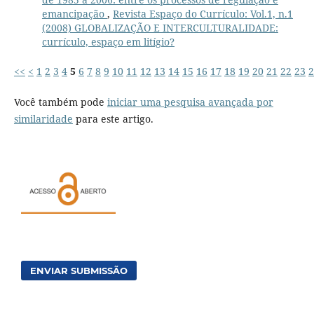
emancipação
,
Revista Espaço do Currículo: Vol.1, n.1
(2008) GLOBALIZAÇÃO E INTERCULTURALIDADE:
currículo, espaço em litígio?
<<
<
1
2
3
4
5
6
7
8
9
10
11
12
13
14
15
16
17
18
19
20
21
22
23
2
Você também pode
iniciar uma pesquisa avançada por
similaridade
para este artigo.
ENVIAR SUBMISSÃO