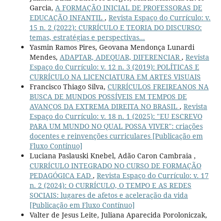
Garcia,
A FORMAÇÃO INICIAL DE PROFESSORAS DE
EDUCAÇÃO INFANTIL
,
Revista Espaço do Currículo: v.
15 n. 2 (2022): CURRÍCULO E TEORIA DO DISCURSO:
temas, estratégias e perspectivas...
Yasmin Ramos Pires, Geovana Mendonça Lunardi
Mendes,
ADAPTAR, ADEQUAR, DIFERENCIAR
,
Revista
Espaço do Currículo: v. 12 n. 3 (2019): POLÍTICAS E
CURRÍCULO NA LICENCIATURA EM ARTES VISUAIS
Francisco Thiago Silva,
CURRÍCULOS FREIREANOS NA
BUSCA DE MUNDOS POSSÍVEIS EM TEMPOS DE
AVANÇOS DA EXTREMA DIREITA NO BRASIL
,
Revista
Espaço do Currículo: v. 18 n. 1 (2025): "EU ESCREVO
PARA UM MUNDO NO QUAL POSSA VIVER": criações
docentes e reinvenções curriculares [Publicação em
Fluxo Contínuo]
Luciana Paslauski Knebel, Adão Caron Cambraia ,
CURRÍCULO INTEGRADO NO CURSO DE FORMAÇÃO
PEDAGÓGICA EAD
,
Revista Espaço do Currículo: v. 17
n. 2 (2024): O CURRÍCULO, O TEMPO E AS REDES
SOCIAIS: lugares de afetos e aceleração da vida
[Publicação em Fluxo Contínuo]
Valter de Jesus Leite, Juliana Aparecida Poroloniczak,