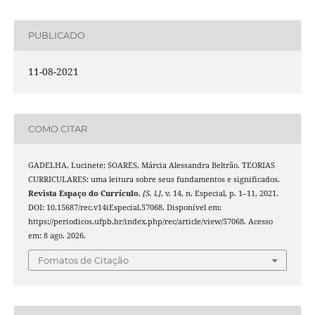
PUBLICADO
11-08-2021
COMO CITAR
GADELHA, Lucinete; SOARES, Márcia Alessandra Beltrão. TEORIAS
CURRICULARES: uma leitura sobre seus fundamentos e significados.
Revista Espaço do Currículo
,
[S. l.]
, v. 14, n. Especial, p. 1–11, 2021.
DOI: 10.15687/rec.v14iEspecial.57068. Disponível em:
https://periodicos.ufpb.br/index.php/rec/article/view/57068. Acesso
em: 8 ago. 2026.
Fomatos de Citação