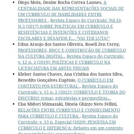
Diego Mota, Denise Rocha Correa Lannes,
A
CENTRALIDADE DAS REPRESENTAÇÕES SOCIAIS DE
UM CURRÍCULO DE HABILIDADES ENTRE
PROFESSORES
,
Revista Espaço do Currículo: Vol.10,
N.3 (2017) SOBRE POLÍTICAS EM CURRÍCULO E
RESISTÊNCIAS E INVENÇÕES E COTIDIANOS
ESCOLARES E DESAFIOS E... “VAI TER LUTA!”
Edna Araujo dos Santos Oliveira, Roseli Zen Cerny,
PROFESSORES, BNCC E CONSTRUÇÃO DE CURRÍCULO
NA CULTURA DIGITAL
,
Revista Espaço do Currículo:
v. 12 n. 3 (2019): POLÍTICAS E CURRÍCULO NA
LICENCIATURA EM ARTES VISUAIS
Kleber Santos Chaves, Ana Cristina dos Santos Silva,
Benedito Gonçalves Eugênio,
O CURRÍCULO EM
CONTEXTO PÓS-ESTRUTURAL
,
Revista Espaço do
Currículo: v. 15 n. 2 (2022): CURRÍCULO E TEORIA DO
DISCURSO: temas, estratégias e perspectivas...
Elsa Midori Shimazaki, Dineia Ghizzo Neto Fellini,
RELAÇÕES ENTRE CURRÍCULO E CONHECIMENTO
PARA CURRÍCULO E CULTURA
,
Revista Espaço do
Currículo: v. 13 n. Especial (2020): PESQUISA EM
CURRÍCULO E DIFERENÇA: debates em um contexto
de proeminências conservadoras