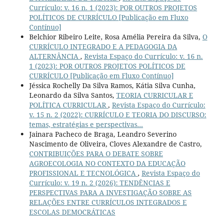
Currículo: v. 16 n. 1 (2023): POR OUTROS PROJETOS
POLÍTICOS DE CURRÍCULO [Publicação em Fluxo
Contínuo]
Belchior Ribeiro Leite, Rosa Amélia Pereira da Silva,
O
CURRÍCULO INTEGRADO E A PEDAGOGIA DA
ALTERNÂNCIA
,
Revista Espaço do Currículo: v. 16 n.
1 (2023): POR OUTROS PROJETOS POLÍTICOS DE
CURRÍCULO [Publicação em Fluxo Contínuo]
Jéssica Rochelly Da Silva Ramos, Kátia Silva Cunha,
Leonardo da Silva Santos,
TEORIA CURRICULAR E
POLÍTICA CURRICULAR
,
Revista Espaço do Currículo:
v. 15 n. 2 (2022): CURRÍCULO E TEORIA DO DISCURSO:
temas, estratégias e perspectivas...
Jainara Pacheco de Braga, Leandro Severino
Nascimento de Oliveira, Cloves Alexandre de Castro,
CONTRIBUIÇÕES PARA O DEBATE SOBRE
AGROECOLOGIA NO CONTEXTO DA EDUCAÇÃO
PROFISSIONAL E TECNOLÓGICA
,
Revista Espaço do
Currículo: v. 19 n. 2 (2026): TENDÊNCIAS E
PERSPECTIVAS PARA A INVESTIGAÇÃO SOBRE AS
RELAÇÕES ENTRE CURRÍCULOS INTEGRADOS E
ESCOLAS DEMOCRÁTICAS