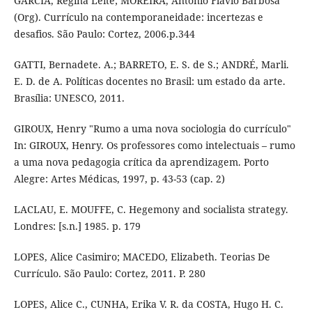
GARCIA, Regina Leite; MOREIRA, Antônio Flavio Barbosa
(Org). Currículo na contemporaneidade: incertezas e
desafios. São Paulo: Cortez, 2006.p.344
GATTI, Bernadete. A.; BARRETO, E. S. de S.; ANDRÉ, Marli.
E. D. de A. Políticas docentes no Brasil: um estado da arte.
Brasília: UNESCO, 2011.
GIROUX, Henry "Rumo a uma nova sociologia do currículo"
In: GIROUX, Henry. Os professores como intelectuais – rumo
a uma nova pedagogia crítica da aprendizagem. Porto
Alegre: Artes Médicas, 1997, p. 43-53 (cap. 2)
LACLAU, E. MOUFFE, C. Hegemony and socialista strategy.
Londres: [s.n.] 1985. p. 179
LOPES, Alice Casimiro; MACEDO, Elizabeth. Teorias De
Currículo. São Paulo: Cortez, 2011. P. 280
LOPES, Alice C., CUNHA, Erika V. R. da COSTA, Hugo H. C.