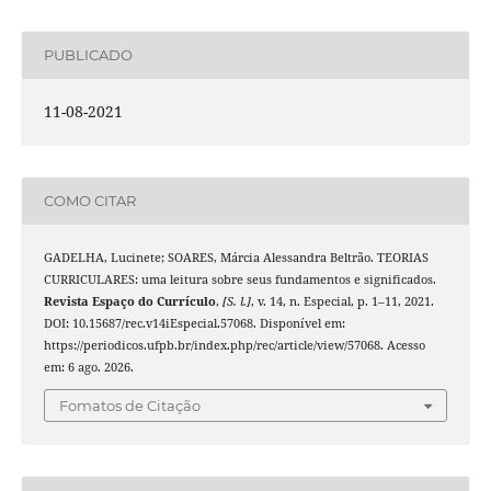
PUBLICADO
11-08-2021
COMO CITAR
GADELHA, Lucinete; SOARES, Márcia Alessandra Beltrão. TEORIAS
CURRICULARES: uma leitura sobre seus fundamentos e significados.
Revista Espaço do Currículo
,
[S. l.]
, v. 14, n. Especial, p. 1–11, 2021.
DOI: 10.15687/rec.v14iEspecial.57068. Disponível em:
https://periodicos.ufpb.br/index.php/rec/article/view/57068. Acesso
em: 6 ago. 2026.
Fomatos de Citação