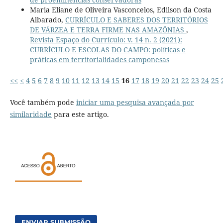
Maria Eliane de Oliveira Vasconcelos, Edilson da Costa
Albarado,
CURRÍCULO E SABERES DOS TERRITÓRIOS
DE VÁRZEA E TERRA FIRME NAS AMAZÔNIAS
,
Revista Espaço do Currículo: v. 14 n. 2 (2021):
CURRÍCULO E ESCOLAS DO CAMPO: políticas e
práticas em territorialidades camponesas
<<
<
4
5
6
7
8
9
10
11
12
13
14
15
16
17
18
19
20
21
22
23
24
25
Você também pode
iniciar uma pesquisa avançada por
similaridade
para este artigo.
ENVIAR SUBMISSÃO