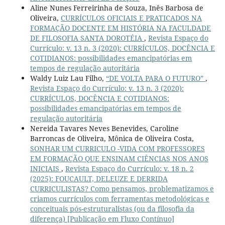
Aline Nunes Ferreirinha de Souza, Inês Barbosa de
Oliveira,
CURRÍCULOS OFICIAIS E PRATICADOS NA
FORMAÇÃO DOCENTE EM HISTÓRIA NA FACULDADE
DE FILOSOFIA SANTA DOROTÉIA
,
Revista Espaço do
Currículo: v. 13 n. 3 (2020): CURRÍCULOS, DOCÊNCIA E
COTIDIANOS: possibilidades emancipatórias em
tempos de regulação autoritária
Waldy Luiz Lau Filho,
“DE VOLTA PARA O FUTURO”
,
Revista Espaço do Currículo: v. 13 n. 3 (2020):
CURRÍCULOS, DOCÊNCIA E COTIDIANOS:
possibilidades emancipatórias em tempos de
regulação autoritária
Nereida Tavares Neves Benevides, Caroline
Barroncas de Oliveira, Mônica de Oliveira Costa,
SONHAR UM CURRICULO -VIDA COM PROFESSORES
EM FORMAÇÃO QUE ENSINAM CIÊNCIAS NOS ANOS
INICIAIS
,
Revista Espaço do Currículo: v. 18 n. 2
(2025): FOUCAULT, DELEUZE E DERRIDA
CURRICULISTAS? Como pensamos, problematizamos e
criamos currículos com ferramentas metodológicas e
conceituais pós-estruturalistas (ou da filosofia da
diferença) [Publicação em Fluxo Contínuo]