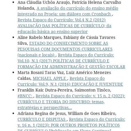
Ana Cláudia Uchôa Araujo, Patrícia Helena Carvalho
Holanda,
A avaliação do currículo do ensino médio
integrado no Proeja: um diálogo com Cronbach
,
Revista Espaço do Currículo: Vol.4 N.2 (2012)
AVALIAÇÃO DAS POLÍTICAS DE CURRÍCULO; da
educação básica ao ensino superior
Aline Rabelo Marques, Fabiany de Cássia Tavares
Silva,
ESTADO DO CONHECIMENTO SOBRE AS
PESQUISAS COM DOCUMENTOS CURRICULARES
(nacionais e locais)
,
Revista Espaço do Currículo:
Vol.10, N.1 (2017) POLÍTICAS DE CURRÍCULO E
FORMAÇÃO EM ADMINISTRAÇÃO E GESTÃO ESCOLAR
Marta Rosani Taras Vaz, Luiz Américo Menezes
Caldas,
MICHAEL APPLE
,
Revista Espaço do
Currículo: Vol.9, N.1 (2016) EDUCAÇÃO E JUVENTUDE
Franklin Kaic Dutra-Pereira, Saimonton Tinôco,
#BNCC:
,
Revista Espaço do Currículo: v. 15 n. 2 (2022):
CURRÍCULO E TEORIA DO DISCURSO: temas,
estratégias e perspectivas...
Adriana Regina de Jesus, William de Goes Ribeiro,
CURRÍCULO E DISPUTAS
,
Revista Espaço do Currículo:
v. 16 n. 1 (2023): POR OUTROS PROJETOS POLÍTICOS
DE CURRÍCULO [Publicação em Fluxo Contínuo]