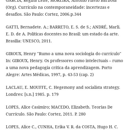
GARCIA, Regina Leite; MOREIRA, Antônio Flavio Barbosa
(Org). Currículo na contemporaneidade: incertezas e
desafios. São Paulo: Cortez, 2006.p.344
GATTI, Bernadete. A.; BARRETO, E. S. de S.; ANDRÉ, Marli.
E. D. de A. Políticas docentes no Brasil: um estado da arte.
Brasília: UNESCO, 2011.
GIROUX, Henry "Rumo a uma nova sociologia do currículo"
In: GIROUX, Henry. Os professores como intelectuais – rumo
a uma nova pedagogia crítica da aprendizagem. Porto
Alegre: Artes Médicas, 1997, p. 43-53 (cap. 2)
LACLAU, E. MOUFFE, C. Hegemony and socialista strategy.
Londres: [s.n.] 1985. p. 179
LOPES, Alice Casimiro; MACEDO, Elizabeth. Teorias De
Currículo. São Paulo: Cortez, 2011. P. 280
LOPES, Alice C., CUNHA, Erika V. R. da COSTA, Hugo H. C.