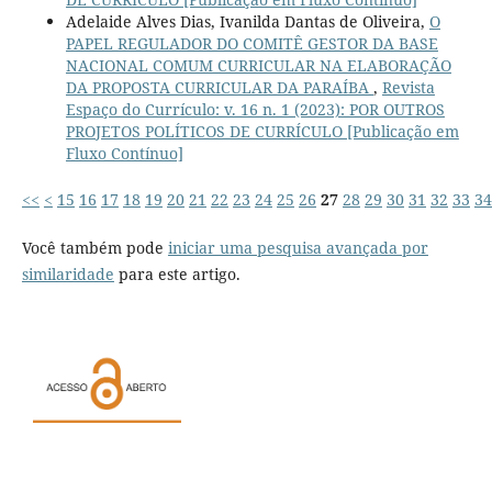
Adelaide Alves Dias, Ivanilda Dantas de Oliveira,
O
PAPEL REGULADOR DO COMITÊ GESTOR DA BASE
NACIONAL COMUM CURRICULAR NA ELABORAÇÃO
DA PROPOSTA CURRICULAR DA PARAÍBA
,
Revista
Espaço do Currículo: v. 16 n. 1 (2023): POR OUTROS
PROJETOS POLÍTICOS DE CURRÍCULO [Publicação em
Fluxo Contínuo]
<<
<
15
16
17
18
19
20
21
22
23
24
25
26
27
28
29
30
31
32
33
34
Você também pode
iniciar uma pesquisa avançada por
similaridade
para este artigo.