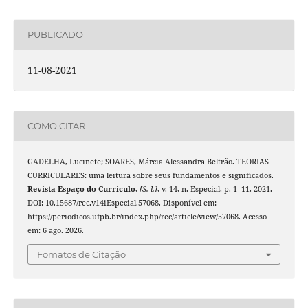
PUBLICADO
11-08-2021
COMO CITAR
GADELHA, Lucinete; SOARES, Márcia Alessandra Beltrão. TEORIAS
CURRICULARES: uma leitura sobre seus fundamentos e significados.
Revista Espaço do Currículo
,
[S. l.]
, v. 14, n. Especial, p. 1–11, 2021.
DOI: 10.15687/rec.v14iEspecial.57068. Disponível em:
https://periodicos.ufpb.br/index.php/rec/article/view/57068. Acesso
em: 6 ago. 2026.
Fomatos de Citação