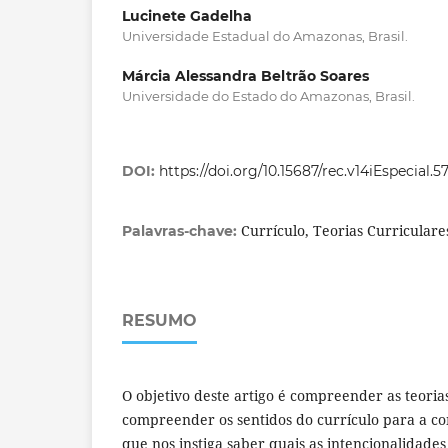
Lucinete Gadelha
Universidade Estadual do Amazonas, Brasil.
Márcia Alessandra Beltrão Soares
Universidade do Estado do Amazonas, Brasil.
DOI:
https://doi.org/10.15687/rec.v14iEspecial.
Currículo, Teorias Curricular
Palavras-chave:
RESUMO
O objetivo deste artigo é compreender as teoria
compreender os sentidos do currículo para a co
que nos instiga saber quais as intencionalidades