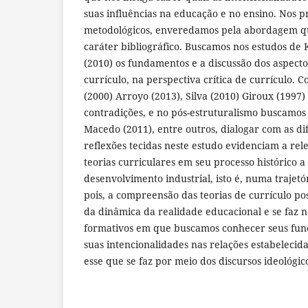
suas influências na educação e no ensino. Nos 
metodológicos, enveredamos pela abordagem qu
caráter bibliográfico. Buscamos nos estudos de K
(2010) os fundamentos e a discussão dos aspecto
currículo, na perspectiva crítica de currículo. C
(2000) Arroyo (2013), Silva (2010) Giroux (1997
contradições, e no pós-estruturalismo buscamos 
Macedo (2011), entre outros, dialogar com as d
reflexões tecidas neste estudo evidenciam a rel
teorias curriculares em seu processo histórico 
desenvolvimento industrial, isto é, numa trajetóri
pois, a compreensão das teorias de currículo po
da dinâmica da realidade educacional e se faz n
formativos em que buscamos conhecer seus fu
suas intencionalidades nas relações estabelecida
esse que se faz por meio dos discursos ideológic