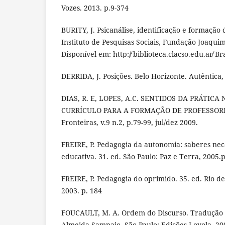
Vozes. 2013. p.9-374
BURITY, J. Psicanálise, identificação e formação d
Instituto de Pesquisas Sociais, Fundação Joaqui
Disponível em: http:/̸ biblioteca.clacso.edu.ar̸ Bra
DERRIDA, J. Posições. Belo Horizonte. Autêntica,
DIAS, R. E, LOPES, A.C. SENTIDOS DA PRÁTICA
CURRÍCULO PARA A FORMAÇÃO DE PROFESSORES
Fronteiras, v.9 n.2, p.79-99, jul/dez 2009.
FREIRE, P. Pedagogia da autonomia: saberes nece
educativa. 31. ed. São Paulo: Paz e Terra, 2005.p
FREIRE, P. Pedagogia do oprimido. 35. ed. Rio de
2003. p. 184
FOUCAULT, M. A. Ordem do Discurso. Tradução
Almeida Sampaio. São Paulo: Edições Loyola, 20