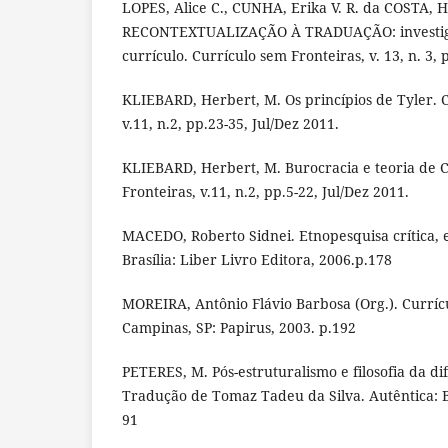
LOPES, Alice C., CUNHA, Erika V. R. da COSTA, 
RECONTEXTUALIZAÇÃO À TRADUAÇÃO: investiga
currículo. Currículo sem Fronteiras, v. 13, n. 3, 
KLIEBARD, Herbert, M. Os princípios de Tyler. C
v.11, n.2, pp.23-35, Jul/Dez 2011.
KLIEBARD, Herbert, M. Burocracia e teoria de C
Fronteiras, v.11, n.2, pp.5-22, Jul/Dez 2011.
MACEDO, Roberto Sidnei. Etnopesquisa crítica,
Brasília: Liber Livro Editora, 2006.p.178
MOREIRA, Antônio Flávio Barbosa (Org.). Currícu
Campinas, SP: Papirus, 2003. p.192
PETERES, M. Pós-estruturalismo e filosofia da d
Tradução de Tomaz Tadeu da Silva. Autêntica: B
91