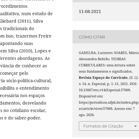
procedimentos
11-08-2021
alitativa, num estudo de
liebard (2011), Silva
s tradicionais do
om isso, trazermos Freire
COMO CITAR
) apontando suas
em Silva (2010), Lopes e
GADELHA, Lucinete; SOARES, Márci
iferentes abordagens. As
Alessandra Beltrão. TEORIAS
evância de conhecer as
CURRICULARES: uma leitura sobre
seus fundamentos e significados.
a começar pelo
Revista Espaço do Currículo
,
[S. l.]
,
a sócio-política-cultural,
v. 14, n. Especial, p. 1–11, 2021. DOI:
ssibilita o entendimento
10.15687/rec.v14iEspecial.57068.
ecessária nos espaços
Disponível em:
ndamentos, desvelando
https://periodicos.ufpb.br/index.php/
ec/article/view/57068. Acesso em: 7
s no cotidiano escolar,
ago. 2026.
os e do saber-poder.
Fomatos de Citação