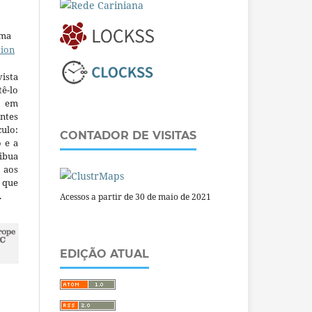
uma
tion
ista
ê-lo
m em
ntes
culo:
CONTADOR DE VISITAS
o e a
ibua
 aos
a que
.
Acessos a partir de 30 de maio de 2021
EDIÇÃO ATUAL