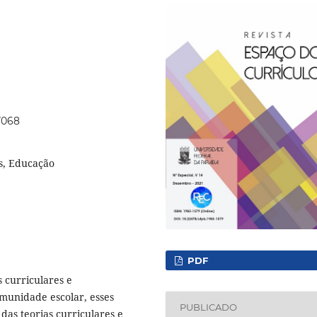
57068
es, Educação
PDF
s curriculares e
munidade escolar, esses
PUBLICADO
 das teorias curriculares e