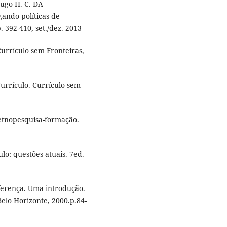
Hugo H. C. DA
ndo políticas de
p. 392-410, set./dez. 2013
urrículo sem Fronteiras,
urrículo. Currículo sem
 etnopesquisa-formação.
lo: questões atuais. 7ed.
iferença. Uma introdução.
elo Horizonte, 2000.p.84-