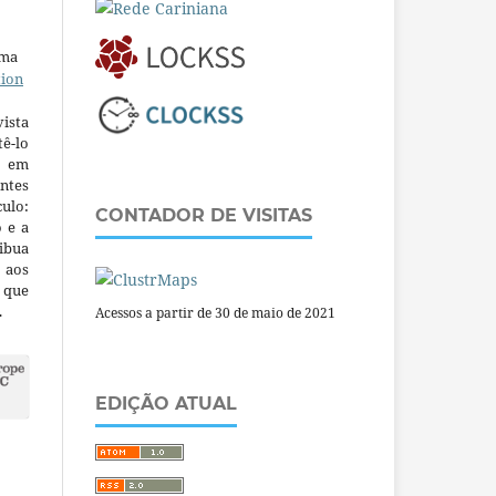
uma
tion
ista
ê-lo
m em
ntes
culo:
CONTADOR DE VISITAS
o e a
ibua
 aos
a que
.
Acessos a partir de 30 de maio de 2021
EDIÇÃO ATUAL