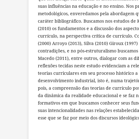
suas influências na educação e no ensino. Nos 
metodológicos, enveredamos pela abordagem qu
caráter bibliográfico. Buscamos nos estudos de K
(2010) os fundamentos e a discussão dos aspecto
currículo, na perspectiva crítica de currículo. C
(2000) Arroyo (2013), Silva (2010) Giroux (1997
contradições, e no pós-estruturalismo buscamos 
Macedo (2011), entre outros, dialogar com as d
reflexões tecidas neste estudo evidenciam a rel
teorias curriculares em seu processo histórico 
desenvolvimento industrial, isto é, numa trajetóri
pois, a compreensão das teorias de currículo po
da dinâmica da realidade educacional e se faz n
formativos em que buscamos conhecer seus fu
suas intencionalidades nas relações estabelecida
esse que se faz por meio dos discursos ideológic