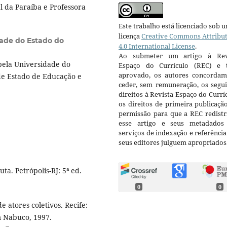
 da Paraíba e Professora
Este trabalho está licenciado sob 
licença
Creative Commons Attribu
ade do Estado do
4.0 International License
.
Ao submeter um artigo à Rev
ela Universidade do
Espaço do Currículo (REC) e t
aprovado, os autores concorda
de Estado de Educação e
ceder, sem remuneração, os segui
direitos à Revista Espaço do Currí
os direitos de primeira publicaçã
permissão para que a REC redistr
esse artigo e seus metadados
serviços de indexação e referênci
seus editores julguem apropriados
a. Petrópolis-RJ: 5ª ed.
0
0
e atores coletivos. Recife:
m Nabuco, 1997.