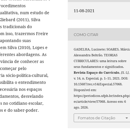
procedimentos
11-08-2021
alitativa, num estudo de
liebard (2011), Silva
s tradicionais do
om isso, trazermos Freire
COMO CITAR
) apontando suas
em Silva (2010), Lopes e
GADELHA, Lucinete; SOARES, Márci
iferentes abordagens. As
Alessandra Beltrão. TEORIAS
evância de conhecer as
CURRICULARES: uma leitura sobre
seus fundamentos e significados.
a começar pelo
Revista Espaço do Currículo
,
[S. l.]
,
a sócio-política-cultural,
v. 14, n. Especial, p. 1–11, 2021. DOI:
ssibilita o entendimento
10.15687/rec.v14iEspecial.57068.
ecessária nos espaços
Disponível em:
ndamentos, desvelando
https://periodicos.ufpb.br/index.php/
ec/article/view/57068. Acesso em: 6
s no cotidiano escolar,
ago. 2026.
os e do saber-poder.
Fomatos de Citação