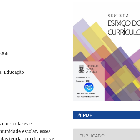
57068
es, Educação
PDF
s curriculares e
munidade escolar, esses
PUBLICADO
 das teorias curriculares e