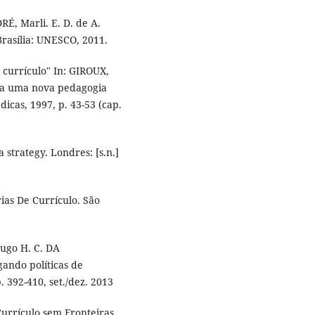
RÉ, Marli. E. D. de A.
Brasília: UNESCO, 2011.
currículo" In: GIROUX,
o a uma nova pedagogia
icas, 1997, p. 43-53 (cap.
strategy. Londres: [s.n.]
ias De Currículo. São
Hugo H. C. DA
ndo políticas de
p. 392-410, set./dez. 2013
urrículo sem Fronteiras,