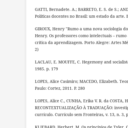
GATTI, Bernadete. A.; BARRETO, E. S. de S.; AND
Políticas docentes no Brasil: um estado da arte. 
GIROUX, Henry "Rumo a uma nova sociologia do 
Henry. Os professores como intelectuais – rum
crítica da aprendizagem. Porto Alegre: Artes Méd
2)
LACLAU, E. MOUFFE, C. Hegemony and socialista 
1985. p. 179
LOPES, Alice Casimiro; MACEDO, Elizabeth. Teor
Paulo: Cortez, 2011. P. 280
LOPES, Alice C., CUNHA, Erika V. R. da COSTA, 
RECONTEXTUALIZAÇÃO À TRADUAÇÃO: investiga
currículo. Currículo sem Fronteiras, v. 13, n. 3, 
KLIEBARD, Herbert, M. Os princípios de Tyler. C