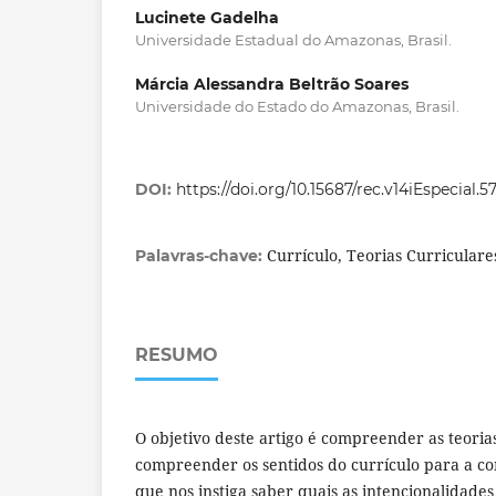
Lucinete Gadelha
Universidade Estadual do Amazonas, Brasil.
Márcia Alessandra Beltrão Soares
Universidade do Estado do Amazonas, Brasil.
DOI:
https://doi.org/10.15687/rec.v14iEspecial.
Currículo, Teorias Curricular
Palavras-chave:
RESUMO
O objetivo deste artigo é compreender as teoria
compreender os sentidos do currículo para a co
que nos instiga saber quais as intencionalidades