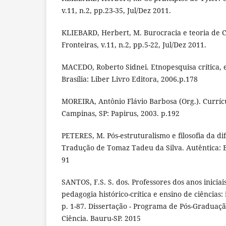
v.11, n.2, pp.23-35, Jul/Dez 2011.
KLIEBARD, Herbert, M. Burocracia e teoria de C
Fronteiras, v.11, n.2, pp.5-22, Jul/Dez 2011.
MACEDO, Roberto Sidnei. Etnopesquisa crítica,
Brasília: Liber Livro Editora, 2006.p.178
MOREIRA, Antônio Flávio Barbosa (Org.). Currícu
Campinas, SP: Papirus, 2003. p.192
PETERES, M. Pós-estruturalismo e filosofia da d
Tradução de Tomaz Tadeu da Silva. Autêntica: B
91
SANTOS, F.S. S. dos. Professores dos anos inicia
pedagogia histórico-crítica e ensino de ciências:
p. 1-87. Dissertação - Programa de Pós-Gradua
Ciência. Bauru-SP. 2015