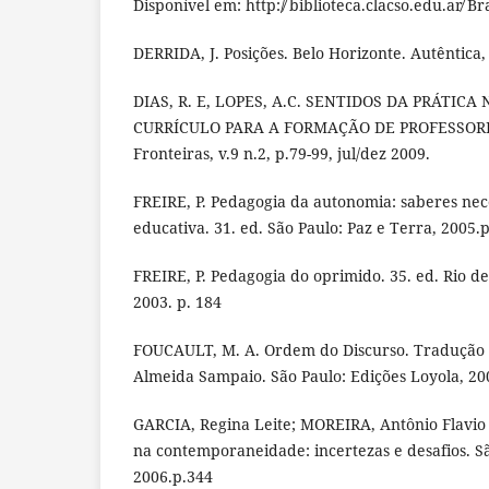
Disponível em: http:/̸ biblioteca.clacso.edu.ar̸ Bra
DERRIDA, J. Posições. Belo Horizonte. Autêntica,
DIAS, R. E, LOPES, A.C. SENTIDOS DA PRÁTICA
CURRÍCULO PARA A FORMAÇÃO DE PROFESSORES
Fronteiras, v.9 n.2, p.79-99, jul/dez 2009.
FREIRE, P. Pedagogia da autonomia: saberes nece
educativa. 31. ed. São Paulo: Paz e Terra, 2005.p
FREIRE, P. Pedagogia do oprimido. 35. ed. Rio de
2003. p. 184
FOUCAULT, M. A. Ordem do Discurso. Tradução
Almeida Sampaio. São Paulo: Edições Loyola, 20
GARCIA, Regina Leite; MOREIRA, Antônio Flavio 
na contemporaneidade: incertezas e desafios. Sã
2006.p.344