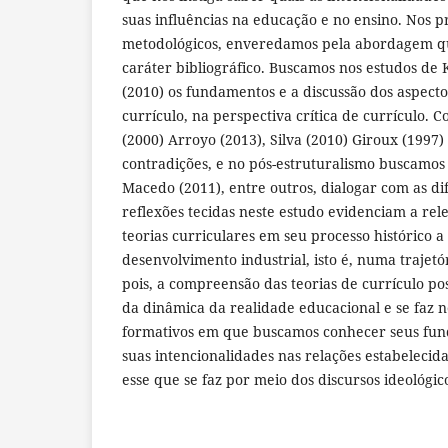
suas influências na educação e no ensino. Nos 
metodológicos, enveredamos pela abordagem qu
caráter bibliográfico. Buscamos nos estudos de K
(2010) os fundamentos e a discussão dos aspecto
currículo, na perspectiva crítica de currículo. C
(2000) Arroyo (2013), Silva (2010) Giroux (1997
contradições, e no pós-estruturalismo buscamos 
Macedo (2011), entre outros, dialogar com as d
reflexões tecidas neste estudo evidenciam a rel
teorias curriculares em seu processo histórico 
desenvolvimento industrial, isto é, numa trajetóri
pois, a compreensão das teorias de currículo po
da dinâmica da realidade educacional e se faz n
formativos em que buscamos conhecer seus fu
suas intencionalidades nas relações estabelecida
esse que se faz por meio dos discursos ideológic