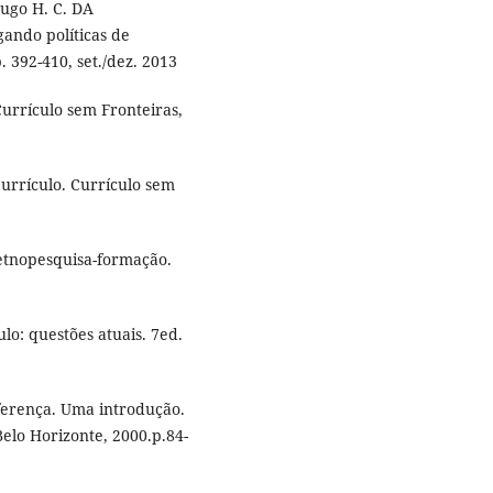
Hugo H. C. DA
ndo políticas de
p. 392-410, set./dez. 2013
urrículo sem Fronteiras,
urrículo. Currículo sem
 etnopesquisa-formação.
lo: questões atuais. 7ed.
iferença. Uma introdução.
elo Horizonte, 2000.p.84-