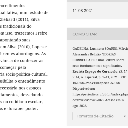
procedimentos
11-08-2021
alitativa, num estudo de
liebard (2011), Silva
s tradicionais do
om isso, trazermos Freire
COMO CITAR
) apontando suas
em Silva (2010), Lopes e
GADELHA, Lucinete; SOARES, Márci
iferentes abordagens. As
Alessandra Beltrão. TEORIAS
evância de conhecer as
CURRICULARES: uma leitura sobre
seus fundamentos e significados.
a começar pelo
Revista Espaço do Currículo
,
[S. l.]
,
a sócio-política-cultural,
v. 14, n. Especial, p. 1–11, 2021. DOI:
ssibilita o entendimento
10.15687/rec.v14iEspecial.57068.
ecessária nos espaços
Disponível em:
ndamentos, desvelando
https://periodicos.ufpb.br/index.php/
ec/article/view/57068. Acesso em: 6
s no cotidiano escolar,
ago. 2026.
os e do saber-poder.
Fomatos de Citação