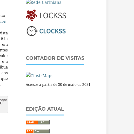
uma
tion
ista
ê-lo
m em
ntes
culo:
CONTADOR DE VISITAS
o e a
ibua
 aos
a que
.
Acessos a partir de 30 de maio de 2021
EDIÇÃO ATUAL