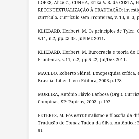
LOPES, Alice C., CUNHA, Erika V. R. da COSTA, 
RECONTEXTUALIZAÇÃO À TRADUAÇÃO: investiga
currículo. Currículo sem Fronteiras, v. 13, n. 3, 
KLIEBARD, Herbert, M. Os princípios de Tyler. C
v.11, n.2, pp.23-35, Jul/Dez 2011.
KLIEBARD, Herbert, M. Burocracia e teoria de C
Fronteiras, v.11, n.2, pp.5-22, Jul/Dez 2011.
MACEDO, Roberto Sidnei. Etnopesquisa crítica,
Brasília: Liber Livro Editora, 2006.p.178
MOREIRA, Antônio Flávio Barbosa (Org.). Currícu
Campinas, SP: Papirus, 2003. p.192
PETERES, M. Pós-estruturalismo e filosofia da d
Tradução de Tomaz Tadeu da Silva. Autêntica: B
91