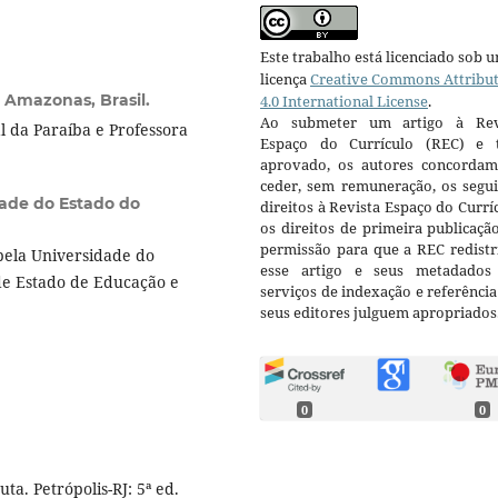
Este trabalho está licenciado sob 
licença
Creative Commons Attribu
 Amazonas, Brasil.
4.0 International License
.
Ao submeter um artigo à Rev
 da Paraíba e Professora
Espaço do Currículo (REC) e t
aprovado, os autores concorda
ceder, sem remuneração, os segui
ade do Estado do
direitos à Revista Espaço do Currí
os direitos de primeira publicaçã
permissão para que a REC redistr
ela Universidade do
esse artigo e seus metadados
de Estado de Educação e
serviços de indexação e referênci
seus editores julguem apropriados
0
0
a. Petrópolis-RJ: 5ª ed.