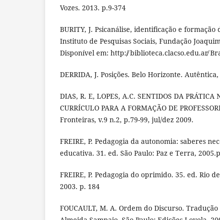
Vozes. 2013. p.9-374
BURITY, J. Psicanálise, identificação e formação d
Instituto de Pesquisas Sociais, Fundação Joaqui
Disponível em: http:/̸ biblioteca.clacso.edu.ar̸ Bra
DERRIDA, J. Posições. Belo Horizonte. Autêntica,
DIAS, R. E, LOPES, A.C. SENTIDOS DA PRÁTICA
CURRÍCULO PARA A FORMAÇÃO DE PROFESSORES
Fronteiras, v.9 n.2, p.79-99, jul/dez 2009.
FREIRE, P. Pedagogia da autonomia: saberes nece
educativa. 31. ed. São Paulo: Paz e Terra, 2005.p
FREIRE, P. Pedagogia do oprimido. 35. ed. Rio de
2003. p. 184
FOUCAULT, M. A. Ordem do Discurso. Tradução
Almeida Sampaio. São Paulo: Edições Loyola, 20