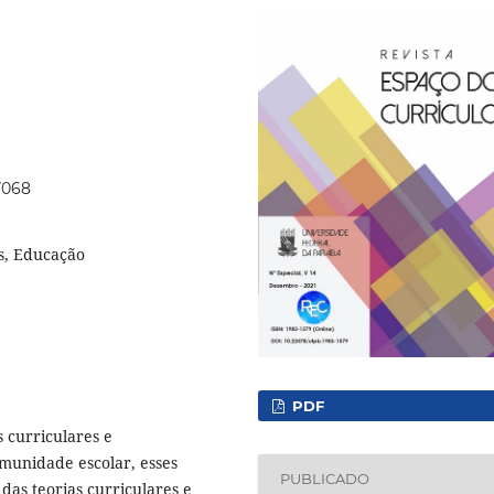
57068
es, Educação
PDF
s curriculares e
munidade escolar, esses
PUBLICADO
 das teorias curriculares e