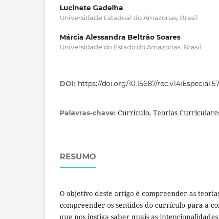
Lucinete Gadelha
Universidade Estadual do Amazonas, Brasil.
Márcia Alessandra Beltrão Soares
Universidade do Estado do Amazonas, Brasil.
DOI:
https://doi.org/10.15687/rec.v14iEspecial.
Currículo, Teorias Curricular
Palavras-chave:
RESUMO
O objetivo deste artigo é compreender as teoria
compreender os sentidos do currículo para a co
que nos instiga saber quais as intencionalidades