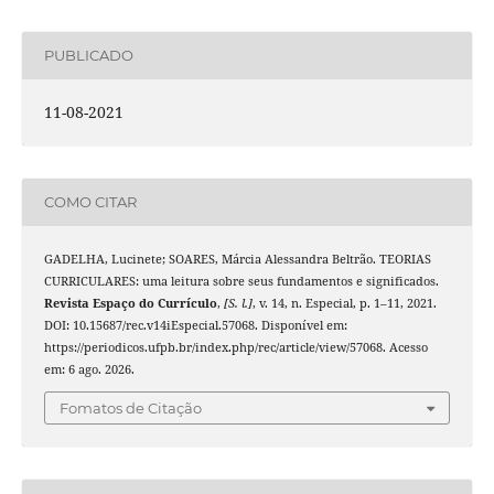
PUBLICADO
11-08-2021
COMO CITAR
GADELHA, Lucinete; SOARES, Márcia Alessandra Beltrão. TEORIAS
CURRICULARES: uma leitura sobre seus fundamentos e significados.
Revista Espaço do Currículo
,
[S. l.]
, v. 14, n. Especial, p. 1–11, 2021.
DOI: 10.15687/rec.v14iEspecial.57068. Disponível em:
https://periodicos.ufpb.br/index.php/rec/article/view/57068. Acesso
em: 6 ago. 2026.
Fomatos de Citação