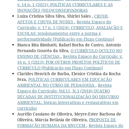
v. 14 n. 1 (2021): POLÍTICAS CURRICULARES E AS
INOVAÇÕES (NEO)CONSERVADORAS
Luíza Cristina Silva Silva, Shirlei Sales ,
CRUSH,
AFETOS E CHUVA DE NUDES
,
Revista Espaço do
Currículo: v. 17 n. 1 (2024): CURRICULO, AVALIAÇÃO E
ESCOLAS: tensionamentos entre a norma e
performatividade [Publicação em Fluxo Contínuo]
Bianca Rita Bimbatti, Rafael Borba de Castro, Antonio
Fernando Gouvêa da Silva,
O CURRÍCULO OCULTO NO
ENSINO DE CIÊNCIAS
,
Revista Espaço do Currículo: v.
16 n. 1 (2023): POR OUTROS PROJETOS POLÍTICOS DE
CURRÍCULO [Publicação em Fluxo Contínuo]
Clarides Henrich de Barba, Elenice Cristina da Rocha
Feza,
POLÍTICAS CURRICULARES EM EDUCAÇÃO
AMBIENTAL NO CURSO DE PEDAGOGIA
,
Revista
Espaço do Currículo: Vol.11, N.3 (2018) QUATRO
DÉCADAS DE INSTITUCIONALIZAÇÃO DO DISCURSO
AMBIENTAL: lógicas integrativas e restaurativas em
currículos
Aurélio Cassiano de Oliveira, Meyre-Ester Barbosa de
Oliveira, Márcia Betânia de Oliveira,
PROPOSTA DE
FORMAÇÃO HUMANA DA BNCCEM
,
Revista Espaço do