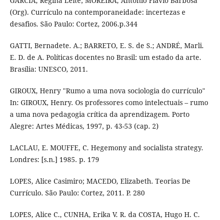
GARCIA, Regina Leite; MOREIRA, Antônio Flavio Barbosa
(Org). Currículo na contemporaneidade: incertezas e
desafios. São Paulo: Cortez, 2006.p.344
GATTI, Bernadete. A.; BARRETO, E. S. de S.; ANDRÉ, Marli.
E. D. de A. Políticas docentes no Brasil: um estado da arte.
Brasília: UNESCO, 2011.
GIROUX, Henry "Rumo a uma nova sociologia do currículo"
In: GIROUX, Henry. Os professores como intelectuais – rumo
a uma nova pedagogia crítica da aprendizagem. Porto
Alegre: Artes Médicas, 1997, p. 43-53 (cap. 2)
LACLAU, E. MOUFFE, C. Hegemony and socialista strategy.
Londres: [s.n.] 1985. p. 179
LOPES, Alice Casimiro; MACEDO, Elizabeth. Teorias De
Currículo. São Paulo: Cortez, 2011. P. 280
LOPES, Alice C., CUNHA, Erika V. R. da COSTA, Hugo H. C.