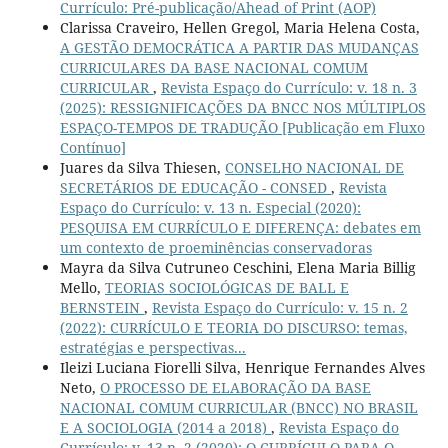
Currículo: Pré-publicação/Ahead of Print (AOP)
Clarissa Craveiro, Hellen Gregol, Maria Helena Costa,
A GESTÃO DEMOCRÁTICA A PARTIR DAS MUDANÇAS
CURRICULARES DA BASE NACIONAL COMUM
CURRICULAR
,
Revista Espaço do Currículo: v. 18 n. 3
(2025): RESSIGNIFICAÇÕES DA BNCC NOS MÚLTIPLOS
ESPAÇO-TEMPOS DE TRADUÇÃO [Publicação em Fluxo
Contínuo]
Juares da Silva Thiesen,
CONSELHO NACIONAL DE
SECRETÁRIOS DE EDUCAÇÃO - CONSED
,
Revista
Espaço do Currículo: v. 13 n. Especial (2020):
PESQUISA EM CURRÍCULO E DIFERENÇA: debates em
um contexto de proeminências conservadoras
Mayra da Silva Cutruneo Ceschini, Elena Maria Billig
Mello,
TEORIAS SOCIOLÓGICAS DE BALL E
BERNSTEIN
,
Revista Espaço do Currículo: v. 15 n. 2
(2022): CURRÍCULO E TEORIA DO DISCURSO: temas,
estratégias e perspectivas...
Ileizi Luciana Fiorelli Silva, Henrique Fernandes Alves
Neto,
O PROCESSO DE ELABORAÇÃO DA BASE
NACIONAL COMUM CURRICULAR (BNCC) NO BRASIL
E A SOCIOLOGIA (2014 a 2018)
,
Revista Espaço do
Currículo: v. 13 n. 2 (2020): O CURRÍCULO PARA O