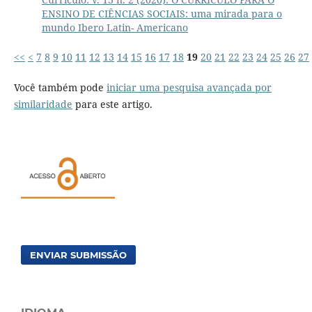
ENSINO DE CIÊNCIAS SOCIAIS: uma mirada para o
mundo Ibero Latin- Americano
<<
<
7
8
9
10
11
12
13
14
15
16
17
18
19
20
21
22
23
24
25
26
27
Você também pode
iniciar uma pesquisa avançada por
similaridade
para este artigo.
ENVIAR SUBMISSÃO