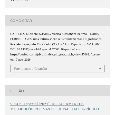
COMO CITAR
GADELHA, Lucinete; SOARES, Márcia Alessandra Beltrão. TEORIAS
CURRICULARES: uma leitura sobre seus fundamentos e significados.
Revista Espaço do Currículo
,
[S. l.]
, v. 14, n. Especial, p. 1–11, 2021.
DOI: 10.15687/rec.v14iEspecial.57068. Disponível em:
https://periodicos.ufpb.br/index.php/rec/article/view/57068. Acesso
em: 7 ago. 2026.
Fomatos de Citação
EDIÇÃO
v. 14 n. Especial (2021): DESLOCAMENTOS
METODOLÓGICOS NAS PESQUISAS EM CURRÍCULO