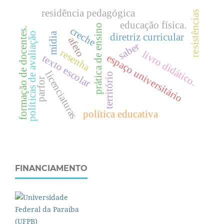
residência pedagógica
resistências
educação física.
prática de ensino
creche
formação de docentes.
mídia
políticas de avaliação
diretriz curricular
afeto
saber
resenha
livro didático.
espaço universitário
texto escolar
licenciaturas
território
parfor
política educativa
FINANCIAMENTO