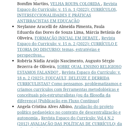
Bomfim Martins,
VELHA ROUPA COLORIDA
,
Revista
Espaço do Currículo: v. 15 n. 1 (2022): CURRÍCULOS,
INTERSECCIONALIDADES E PRÁTICAS
ANTIRRACISTAS EM EDUCAÇÃO
Neylanne Aracelli de Almeida Pimenta, Paula
Eduarda das Dores de Souza Lima, Márcia Betânia de
Oliveira,
FORMAÇÃO INICIAL EM DEBATE
,
Revista
Espaço do Currículo: v. 15 n. 2 (2022): CURRÍCULO E
TEORIA DO DISCURSO: temas, estratégias e
perspectivas...
Robéria Nádia Araújo Nascimento, Augusto Sérgio
Bezerra de Oliveira,
SOBRE QUAL ENSINO RELIGIOSO
ESTAMOS FALANDO?
,
Revista Espaço do Currículo: v.
18 n. 2 (2025): FOUCAULT, DELEUZE E DERRIDA
CURRICULISTAS? Como pensamos, problematizamos e
criamos currículos com ferramentas metodológicas e
conceituais pós-estruturalistas (ou da filosofia da
diferença) [Publicação em Fluxo Contínuo]
Angela Cristina Alves Albino,
Avaliação do projeto
político pedagógico no contexto de descentralização e
autonomia
,
Revista Espaço do Currículo: Vol.4 N.2
(2012) AVALIAÇÃO DAS POLÍTICAS DE CURRÍCULO; da