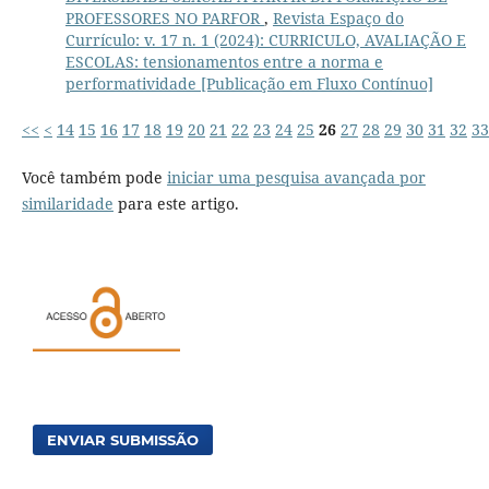
PROFESSORES NO PARFOR
,
Revista Espaço do
Currículo: v. 17 n. 1 (2024): CURRICULO, AVALIAÇÃO E
ESCOLAS: tensionamentos entre a norma e
performatividade [Publicação em Fluxo Contínuo]
<<
<
14
15
16
17
18
19
20
21
22
23
24
25
26
27
28
29
30
31
32
33
Você também pode
iniciar uma pesquisa avançada por
similaridade
para este artigo.
ENVIAR SUBMISSÃO