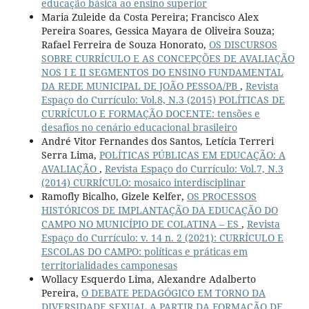
educação básica ao ensino superior
Maria Zuleide da Costa Pereira; Francisco Alex
Pereira Soares, Gessica Mayara de Oliveira Souza;
Rafael Ferreira de Souza Honorato,
OS DISCURSOS
SOBRE CURRÍCULO E AS CONCEPÇÕES DE AVALIAÇÃO
NOS I E II SEGMENTOS DO ENSINO FUNDAMENTAL
DA REDE MUNICIPAL DE JOÃO PESSOA/PB
,
Revista
Espaço do Currículo: Vol.8, N.3 (2015) POLÍTICAS DE
CURRÍCULO E FORMAÇÃO DOCENTE: tensões e
desafios no cenário educacional brasileiro
André Vitor Fernandes dos Santos, Letícia Terreri
Serra Lima,
POLÍTICAS PÚBLICAS EM EDUCAÇÃO: A
AVALIAÇÃO
,
Revista Espaço do Currículo: Vol.7, N.3
(2014) CURRÍCULO: mosaico interdisciplinar
Ramofly Bicalho, Gizele Kelfer,
OS PROCESSOS
HISTÓRICOS DE IMPLANTAÇÃO DA EDUCAÇÃO DO
CAMPO NO MUNICÍPIO DE COLATINA – ES
,
Revista
Espaço do Currículo: v. 14 n. 2 (2021): CURRÍCULO E
ESCOLAS DO CAMPO: políticas e práticas em
territorialidades camponesas
Wollacy Esquerdo Lima, Alexandre Adalberto
Pereira,
O DEBATE PEDAGÓGICO EM TORNO DA
DIVERSIDADE SEXUAL A PARTIR DA FORMAÇÃO DE