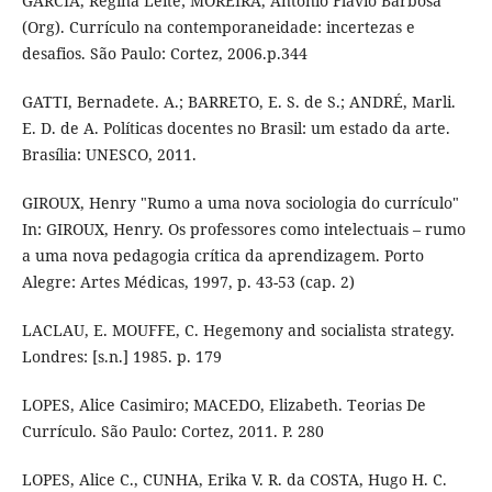
GARCIA, Regina Leite; MOREIRA, Antônio Flavio Barbosa
(Org). Currículo na contemporaneidade: incertezas e
desafios. São Paulo: Cortez, 2006.p.344
GATTI, Bernadete. A.; BARRETO, E. S. de S.; ANDRÉ, Marli.
E. D. de A. Políticas docentes no Brasil: um estado da arte.
Brasília: UNESCO, 2011.
GIROUX, Henry "Rumo a uma nova sociologia do currículo"
In: GIROUX, Henry. Os professores como intelectuais – rumo
a uma nova pedagogia crítica da aprendizagem. Porto
Alegre: Artes Médicas, 1997, p. 43-53 (cap. 2)
LACLAU, E. MOUFFE, C. Hegemony and socialista strategy.
Londres: [s.n.] 1985. p. 179
LOPES, Alice Casimiro; MACEDO, Elizabeth. Teorias De
Currículo. São Paulo: Cortez, 2011. P. 280
LOPES, Alice C., CUNHA, Erika V. R. da COSTA, Hugo H. C.