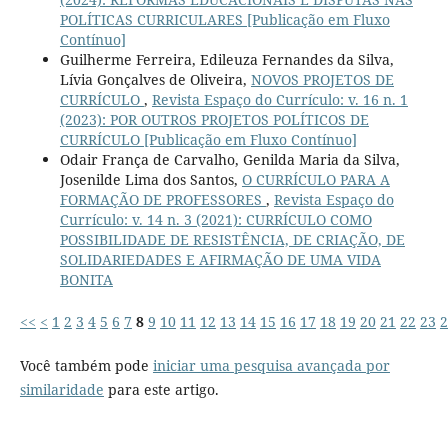
POLÍTICAS CURRICULARES [Publicação em Fluxo
Contínuo]
Guilherme Ferreira, Edileuza Fernandes da Silva,
Lívia Gonçalves de Oliveira,
NOVOS PROJETOS DE
CURRÍCULO
,
Revista Espaço do Currículo: v. 16 n. 1
(2023): POR OUTROS PROJETOS POLÍTICOS DE
CURRÍCULO [Publicação em Fluxo Contínuo]
Odair França de Carvalho, Genilda Maria da Silva,
Josenilde Lima dos Santos,
O CURRÍCULO PARA A
FORMAÇÃO DE PROFESSORES
,
Revista Espaço do
Currículo: v. 14 n. 3 (2021): CURRÍCULO COMO
POSSIBILIDADE DE RESISTÊNCIA, DE CRIAÇÃO, DE
SOLIDARIEDADES E AFIRMAÇÃO DE UMA VIDA
BONITA
<<
<
1
2
3
4
5
6
7
8
9
10
11
12
13
14
15
16
17
18
19
20
21
22
23
2
Você também pode
iniciar uma pesquisa avançada por
similaridade
para este artigo.