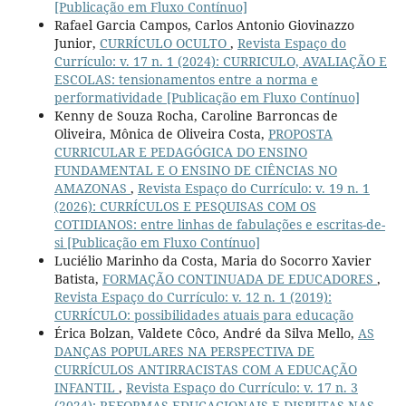
[Publicação em Fluxo Contínuo]
Rafael Garcia Campos, Carlos Antonio Giovinazzo
Junior,
CURRÍCULO OCULTO
,
Revista Espaço do
Currículo: v. 17 n. 1 (2024): CURRICULO, AVALIAÇÃO E
ESCOLAS: tensionamentos entre a norma e
performatividade [Publicação em Fluxo Contínuo]
Kenny de Souza Rocha, Caroline Barroncas de
Oliveira, Mônica de Oliveira Costa,
PROPOSTA
CURRICULAR E PEDAGÓGICA DO ENSINO
FUNDAMENTAL E O ENSINO DE CIÊNCIAS NO
AMAZONAS
,
Revista Espaço do Currículo: v. 19 n. 1
(2026): CURRÍCULOS E PESQUISAS COM OS
COTIDIANOS: entre linhas de fabulações e escritas-de-
si [Publicação em Fluxo Contínuo]
Luciélio Marinho da Costa, Maria do Socorro Xavier
Batista,
FORMAÇÃO CONTINUADA DE EDUCADORES
,
Revista Espaço do Currículo: v. 12 n. 1 (2019):
CURRÍCULO: possibilidades atuais para educação
Érica Bolzan, Valdete Côco, André da Silva Mello,
AS
DANÇAS POPULARES NA PERSPECTIVA DE
CURRÍCULOS ANTIRRACISTAS COM A EDUCAÇÃO
INFANTIL
,
Revista Espaço do Currículo: v. 17 n. 3
(2024): REFORMAS EDUCACIONAIS E DISPUTAS NAS