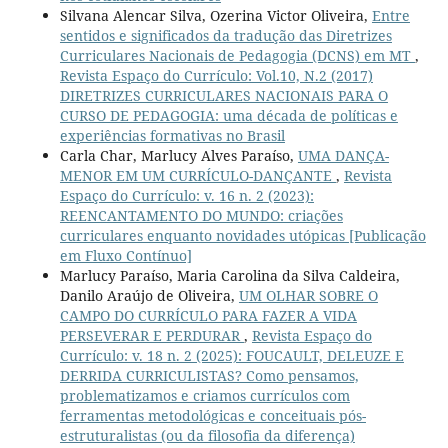
Silvana Alencar Silva, Ozerina Victor Oliveira,
Entre
sentidos e significados da tradução das Diretrizes
Curriculares Nacionais de Pedagogia (DCNS) em MT
,
Revista Espaço do Currículo: Vol.10, N.2 (2017)
DIRETRIZES CURRICULARES NACIONAIS PARA O
CURSO DE PEDAGOGIA: uma década de políticas e
experiências formativas no Brasil
Carla Char, Marlucy Alves Paraíso,
UMA DANÇA-
MENOR EM UM CURRÍCULO-DANÇANTE
,
Revista
Espaço do Currículo: v. 16 n. 2 (2023):
REENCANTAMENTO DO MUNDO: criações
curriculares enquanto novidades utópicas [Publicação
em Fluxo Contínuo]
Marlucy Paraíso, Maria Carolina da Silva Caldeira,
Danilo Araújo de Oliveira,
UM OLHAR SOBRE O
CAMPO DO CURRÍCULO PARA FAZER A VIDA
PERSEVERAR E PERDURAR
,
Revista Espaço do
Currículo: v. 18 n. 2 (2025): FOUCAULT, DELEUZE E
DERRIDA CURRICULISTAS? Como pensamos,
problematizamos e criamos currículos com
ferramentas metodológicas e conceituais pós-
estruturalistas (ou da filosofia da diferença)