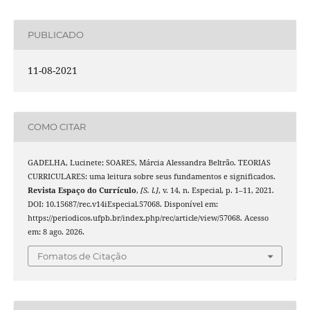
PUBLICADO
11-08-2021
COMO CITAR
GADELHA, Lucinete; SOARES, Márcia Alessandra Beltrão. TEORIAS
CURRICULARES: uma leitura sobre seus fundamentos e significados.
Revista Espaço do Currículo
,
[S. l.]
, v. 14, n. Especial, p. 1–11, 2021.
DOI: 10.15687/rec.v14iEspecial.57068. Disponível em:
https://periodicos.ufpb.br/index.php/rec/article/view/57068. Acesso
em: 8 ago. 2026.
Fomatos de Citação