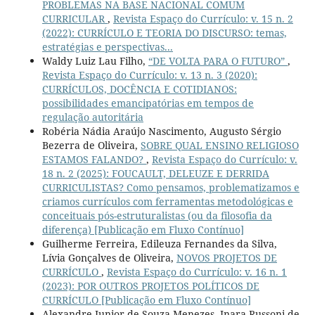
PROBLEMAS NA BASE NACIONAL COMUM
CURRICULAR
,
Revista Espaço do Currículo: v. 15 n. 2
(2022): CURRÍCULO E TEORIA DO DISCURSO: temas,
estratégias e perspectivas...
Waldy Luiz Lau Filho,
“DE VOLTA PARA O FUTURO”
,
Revista Espaço do Currículo: v. 13 n. 3 (2020):
CURRÍCULOS, DOCÊNCIA E COTIDIANOS:
possibilidades emancipatórias em tempos de
regulação autoritária
Robéria Nádia Araújo Nascimento, Augusto Sérgio
Bezerra de Oliveira,
SOBRE QUAL ENSINO RELIGIOSO
ESTAMOS FALANDO?
,
Revista Espaço do Currículo: v.
18 n. 2 (2025): FOUCAULT, DELEUZE E DERRIDA
CURRICULISTAS? Como pensamos, problematizamos e
criamos currículos com ferramentas metodológicas e
conceituais pós-estruturalistas (ou da filosofia da
diferença) [Publicação em Fluxo Contínuo]
Guilherme Ferreira, Edileuza Fernandes da Silva,
Lívia Gonçalves de Oliveira,
NOVOS PROJETOS DE
CURRÍCULO
,
Revista Espaço do Currículo: v. 16 n. 1
(2023): POR OUTROS PROJETOS POLÍTICOS DE
CURRÍCULO [Publicação em Fluxo Contínuo]
Alexandre Junior de Souza Menezes, Inara Russoni de