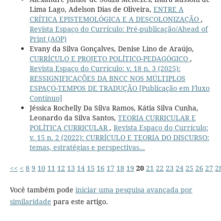
Lima Lago, Adelson Dias de Oliveira,
ENTRE A
CRÍTICA EPISTEMOLÓGICA E A DESCOLONIZAÇÃO
,
Revista Espaço do Currículo: Pré-publicação/Ahead of
Print (AOP)
Evany da Silva Gonçalves, Denise Lino de Araújo,
CURRÍCULO E PROJETO POLÍTICO-PEDAGÓGICO
,
Revista Espaço do Currículo: v. 18 n. 3 (2025):
RESSIGNIFICAÇÕES DA BNCC NOS MÚLTIPLOS
ESPAÇO-TEMPOS DE TRADUÇÃO [Publicação em Fluxo
Contínuo]
Jéssica Rochelly Da Silva Ramos, Kátia Silva Cunha,
Leonardo da Silva Santos,
TEORIA CURRICULAR E
POLÍTICA CURRICULAR
,
Revista Espaço do Currículo:
v. 15 n. 2 (2022): CURRÍCULO E TEORIA DO DISCURSO:
temas, estratégias e perspectivas...
<<
<
8
9
10
11
12
13
14
15
16
17
18
19
20
21
22
23
24
25
26
27
2
Você também pode
iniciar uma pesquisa avançada por
similaridade
para este artigo.