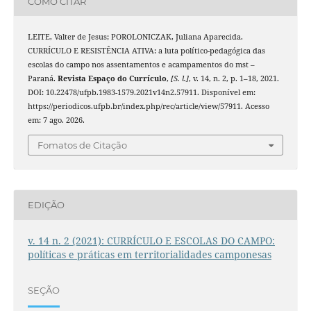
COMO CITAR
LEITE, Valter de Jesus; POROLONICZAK, Juliana Aparecida.
CURRÍCULO E RESISTÊNCIA ATIVA: a luta político-pedagógica das
escolas do campo nos assentamentos e acampamentos do mst –
Paraná.
Revista Espaço do Currículo
,
[S. l.]
, v. 14, n. 2, p. 1–18, 2021.
DOI: 10.22478/ufpb.1983-1579.2021v14n2.57911. Disponível em:
https://periodicos.ufpb.br/index.php/rec/article/view/57911. Acesso
em: 7 ago. 2026.
Fomatos de Citação
EDIÇÃO
v. 14 n. 2 (2021): CURRÍCULO E ESCOLAS DO CAMPO:
políticas e práticas em territorialidades camponesas
SEÇÃO