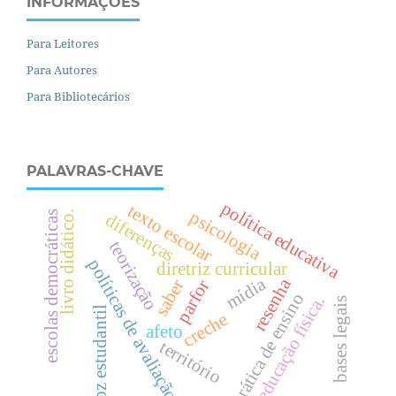
INFORMAÇÕES
Para Leitores
Para Autores
Para Bibliotecários
PALAVRAS-CHAVE
política educativa
texto escolar
psicologia
escolas democráticas
livro didático.
diferenças
teorização
políticas de avaliação
diretriz curricular
mídia
resenha
saber
parfor
prática de ensino
.
bases legais
voz estudantil
creche
afeto
e
d
u
c
a
ç
ã
o
f
í
s
i
c
a
território