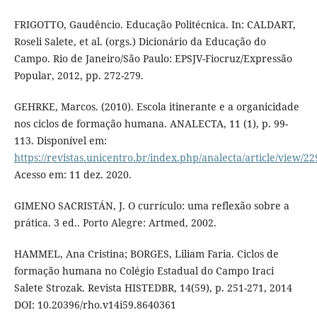
FRIGOTTO, Gaudêncio. Educação Politécnica. In: CALDART,
Roseli Salete, et al. (orgs.) Dicionário da Educação do
Campo. Rio de Janeiro/São Paulo: EPSJV-Fiocruz/Expressão
Popular, 2012, pp. 272-279.
GEHRKE, Marcos. (2010). Escola itinerante e a organicidade
nos ciclos de formação humana. ANALECTA, 11 (1), p. 99-
113. Disponível em:
https://revistas.unicentro.br/index.php/analecta/article/view/22
Acesso em: 11 dez. 2020.
GIMENO SACRISTÁN, J. O currículo: uma reflexão sobre a
prática. 3 ed.. Porto Alegre: Artmed, 2002.
HAMMEL, Ana Cristina; BORGES, Liliam Faria. Ciclos de
formação humana no Colégio Estadual do Campo Iraci
Salete Strozak. Revista HISTEDBR, 14(59), p. 251-271, 2014
DOI: 10.20396/rho.v14i59.8640361