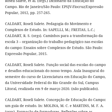
Roseli Salete, et al. (orgs.) Dicionário da Educação do
Campo. Rio de Janeiro/São Paulo: EPSJV-Fiocruz/Expressão
Popular, 2012, pp. 257-265.
CALDART, Roseli Salete. Pedagogia do Movimento e
Complexos de Estudo. In: SAPELLI, M.; FREITAS, L.C.;
CALDART, R. S. (orgs). Caminhos para a transformação da
escola 3 – organização do trabalho pedagógico nas escolas
do campo: Ensaios sobre Complexos de Estudo. São Paulo:
Expressão Popular, 2015.
CALDART, Roseli Salete. Função social das escolas do campo
e desafios educacionais do nosso tempo. Aula Inaugural do
semestre do curso de Licenciatura em Educação do Campo,
da Universidade Federal do Rio Grande do Sul, Campus
Litoral, realizada em 9 de março 2020. (não publicado).
CALDART, Roseli Salete. Concepção de Educação do Campo:
um guia de estudo. In: MOLINA, M. C. e MARTINS, M. F. A.
(orgs). Formação de formadores. Reflexões sobre as