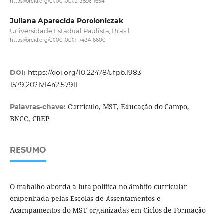
https://orcid.org/0000-0002-3896-1654
Juliana Aparecida Poroloniczak
Universidade Estadual Paulista, Brasil.
https://orcid.org/0000-0001-7434-6600
DOI:
https://doi.org/10.22478/ufpb.1983-
1579.2021v14n2.57911
Currículo, MST, Educação do Campo,
Palavras-chave:
BNCC, CREP
RESUMO
O trabalho aborda a luta política no âmbito curricular
empenhada pelas Escolas de Assentamentos e
Acampamentos do MST organizadas em Ciclos de Formação