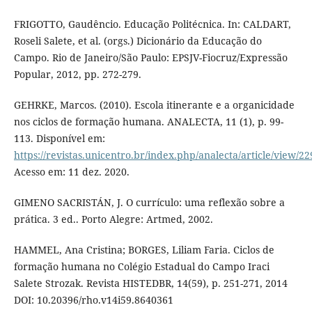
FRIGOTTO, Gaudêncio. Educação Politécnica. In: CALDART,
Roseli Salete, et al. (orgs.) Dicionário da Educação do
Campo. Rio de Janeiro/São Paulo: EPSJV-Fiocruz/Expressão
Popular, 2012, pp. 272-279.
GEHRKE, Marcos. (2010). Escola itinerante e a organicidade
nos ciclos de formação humana. ANALECTA, 11 (1), p. 99-
113. Disponível em:
https://revistas.unicentro.br/index.php/analecta/article/view/22
Acesso em: 11 dez. 2020.
GIMENO SACRISTÁN, J. O currículo: uma reflexão sobre a
prática. 3 ed.. Porto Alegre: Artmed, 2002.
HAMMEL, Ana Cristina; BORGES, Liliam Faria. Ciclos de
formação humana no Colégio Estadual do Campo Iraci
Salete Strozak. Revista HISTEDBR, 14(59), p. 251-271, 2014
DOI: 10.20396/rho.v14i59.8640361