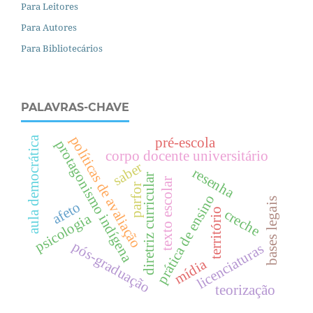
Para Leitores
Para Autores
Para Bibliotecários
PALAVRAS-CHAVE
políticas de avaliação
aula democrática
pré-escola
protagonismo indígena
corpo docente universitário
saber
resenha
diretriz curricular
texto escolar
parfor
prática de ensino
bases legais
afeto
território
creche
psicologia
pós-graduação
licenciaturas
mídia
teorização