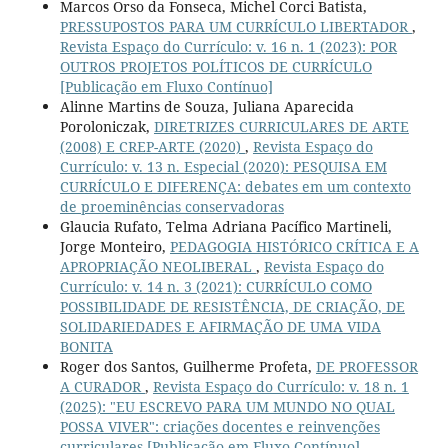
Marcos Orso da Fonseca, Michel Corci Batista,
PRESSUPOSTOS PARA UM CURRÍCULO LIBERTADOR
,
Revista Espaço do Currículo: v. 16 n. 1 (2023): POR
OUTROS PROJETOS POLÍTICOS DE CURRÍCULO
[Publicação em Fluxo Contínuo]
Alinne Martins de Souza, Juliana Aparecida
Poroloniczak,
DIRETRIZES CURRICULARES DE ARTE
(2008) E CREP-ARTE (2020)
,
Revista Espaço do
Currículo: v. 13 n. Especial (2020): PESQUISA EM
CURRÍCULO E DIFERENÇA: debates em um contexto
de proeminências conservadoras
Glaucia Rufato, Telma Adriana Pacífico Martineli,
Jorge Monteiro,
PEDAGOGIA HISTÓRICO CRÍTICA E A
APROPRIAÇÃO NEOLIBERAL
,
Revista Espaço do
Currículo: v. 14 n. 3 (2021): CURRÍCULO COMO
POSSIBILIDADE DE RESISTÊNCIA, DE CRIAÇÃO, DE
SOLIDARIEDADES E AFIRMAÇÃO DE UMA VIDA
BONITA
Roger dos Santos, Guilherme Profeta,
DE PROFESSOR
A CURADOR
,
Revista Espaço do Currículo: v. 18 n. 1
(2025): "EU ESCREVO PARA UM MUNDO NO QUAL
POSSA VIVER": criações docentes e reinvenções
curriculares [Publicação em Fluxo Contínuo]