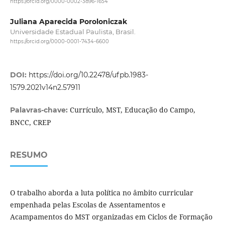
https://orcid.org/0000-0002-3896-1654
Juliana Aparecida Poroloniczak
Universidade Estadual Paulista, Brasil.
https://orcid.org/0000-0001-7434-6600
DOI:
https://doi.org/10.22478/ufpb.1983-
1579.2021v14n2.57911
Currículo, MST, Educação do Campo,
Palavras-chave:
BNCC, CREP
RESUMO
O trabalho aborda a luta política no âmbito curricular
empenhada pelas Escolas de Assentamentos e
Acampamentos do MST organizadas em Ciclos de Formação