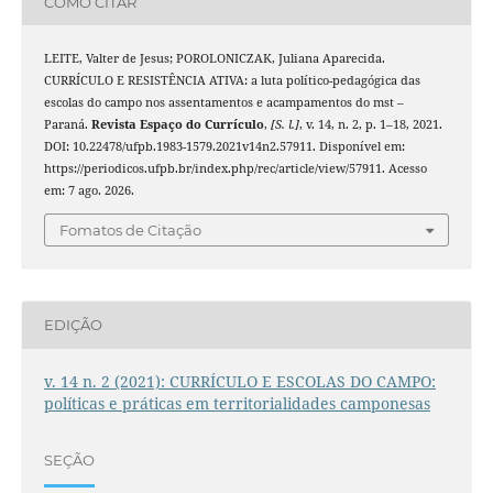
COMO CITAR
LEITE, Valter de Jesus; POROLONICZAK, Juliana Aparecida.
CURRÍCULO E RESISTÊNCIA ATIVA: a luta político-pedagógica das
escolas do campo nos assentamentos e acampamentos do mst –
Paraná.
Revista Espaço do Currículo
,
[S. l.]
, v. 14, n. 2, p. 1–18, 2021.
DOI: 10.22478/ufpb.1983-1579.2021v14n2.57911. Disponível em:
https://periodicos.ufpb.br/index.php/rec/article/view/57911. Acesso
em: 7 ago. 2026.
Fomatos de Citação
EDIÇÃO
v. 14 n. 2 (2021): CURRÍCULO E ESCOLAS DO CAMPO:
políticas e práticas em territorialidades camponesas
SEÇÃO