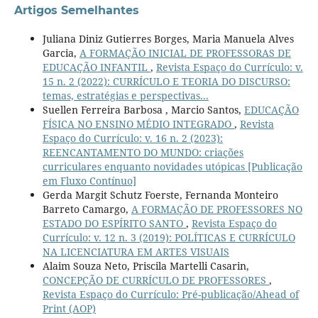
Artigos Semelhantes
Juliana Diniz Gutierres Borges, Maria Manuela Alves
Garcia,
A FORMAÇÃO INICIAL DE PROFESSORAS DE
EDUCAÇÃO INFANTIL
,
Revista Espaço do Currículo: v.
15 n. 2 (2022): CURRÍCULO E TEORIA DO DISCURSO:
temas, estratégias e perspectivas...
Suellen Ferreira Barbosa , Marcio Santos,
EDUCAÇÃO
FÍSICA NO ENSINO MÉDIO INTEGRADO
,
Revista
Espaço do Currículo: v. 16 n. 2 (2023):
REENCANTAMENTO DO MUNDO: criações
curriculares enquanto novidades utópicas [Publicação
em Fluxo Contínuo]
Gerda Margit Schutz Foerste, Fernanda Monteiro
Barreto Camargo,
A FORMAÇÃO DE PROFESSORES NO
ESTADO DO ESPÍRITO SANTO
,
Revista Espaço do
Currículo: v. 12 n. 3 (2019): POLÍTICAS E CURRÍCULO
NA LICENCIATURA EM ARTES VISUAIS
Alaim Souza Neto, Priscila Martelli Casarin,
CONCEPÇÃO DE CURRÍCULO DE PROFESSORES
,
Revista Espaço do Currículo: Pré-publicação/Ahead of
Print (AOP)