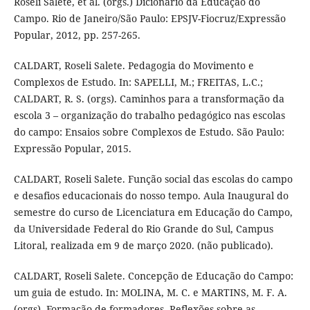
Roseli Salete, et al. (orgs.) Dicionário da Educação do
Campo. Rio de Janeiro/São Paulo: EPSJV-Fiocruz/Expressão
Popular, 2012, pp. 257-265.
CALDART, Roseli Salete. Pedagogia do Movimento e
Complexos de Estudo. In: SAPELLI, M.; FREITAS, L.C.;
CALDART, R. S. (orgs). Caminhos para a transformação da
escola 3 – organização do trabalho pedagógico nas escolas
do campo: Ensaios sobre Complexos de Estudo. São Paulo:
Expressão Popular, 2015.
CALDART, Roseli Salete. Função social das escolas do campo
e desafios educacionais do nosso tempo. Aula Inaugural do
semestre do curso de Licenciatura em Educação do Campo,
da Universidade Federal do Rio Grande do Sul, Campus
Litoral, realizada em 9 de março 2020. (não publicado).
CALDART, Roseli Salete. Concepção de Educação do Campo:
um guia de estudo. In: MOLINA, M. C. e MARTINS, M. F. A.
(orgs). Formação de formadores. Reflexões sobre as