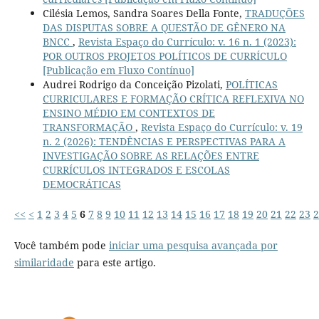
Cilésia Lemos, Sandra Soares Della Fonte,
TRADUÇÕES
DAS DISPUTAS SOBRE A QUESTÃO DE GÊNERO NA
BNCC
,
Revista Espaço do Currículo: v. 16 n. 1 (2023):
POR OUTROS PROJETOS POLÍTICOS DE CURRÍCULO
[Publicação em Fluxo Contínuo]
Audrei Rodrigo da Conceição Pizolati,
POLÍTICAS
CURRICULARES E FORMAÇÃO CRÍTICA REFLEXIVA NO
ENSINO MÉDIO EM CONTEXTOS DE
TRANSFORMAÇÃO
,
Revista Espaço do Currículo: v. 19
n. 2 (2026): TENDÊNCIAS E PERSPECTIVAS PARA A
INVESTIGAÇÃO SOBRE AS RELAÇÕES ENTRE
CURRÍCULOS INTEGRADOS E ESCOLAS
DEMOCRÁTICAS
<<
<
1
2
3
4
5
6
7
8
9
10
11
12
13
14
15
16
17
18
19
20
21
22
23
2
Você também pode
iniciar uma pesquisa avançada por
similaridade
para este artigo.