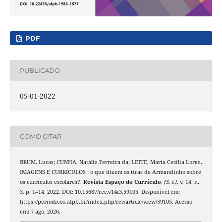
PDF
PUBLICADO
05-01-2022
COMO CITAR
BRUM, Lucas; CUNHA, Natália Ferreira da; LEITE, Maria Cecilia Lorea.
IMAGENS E CURRÍCULOS : o que dizem as tiras de Armandinho sobre
os currículos escolares?.
Revista Espaço do Currículo
,
[S. l.]
, v. 14, n.
3, p. 1–14, 2022. DOI: 10.15687/rec.v14i3.59105. Disponível em:
https://periodicos.ufpb.br/index.php/rec/article/view/59105. Acesso
em: 7 ago. 2026.