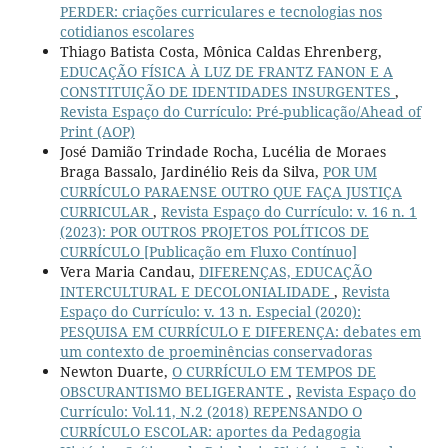
PERDER: criações curriculares e tecnologias nos
cotidianos escolares
Thiago Batista Costa, Mônica Caldas Ehrenberg,
EDUCAÇÃO FÍSICA À LUZ DE FRANTZ FANON E A
CONSTITUIÇÃO DE IDENTIDADES INSURGENTES
,
Revista Espaço do Currículo: Pré-publicação/Ahead of
Print (AOP)
José Damião Trindade Rocha, Lucélia de Moraes
Braga Bassalo, Jardinélio Reis da Silva,
POR UM
CURRÍCULO PARAENSE OUTRO QUE FAÇA JUSTIÇA
CURRICULAR
,
Revista Espaço do Currículo: v. 16 n. 1
(2023): POR OUTROS PROJETOS POLÍTICOS DE
CURRÍCULO [Publicação em Fluxo Contínuo]
Vera Maria Candau,
DIFERENÇAS, EDUCAÇÃO
INTERCULTURAL E DECOLONIALIDADE
,
Revista
Espaço do Currículo: v. 13 n. Especial (2020):
PESQUISA EM CURRÍCULO E DIFERENÇA: debates em
um contexto de proeminências conservadoras
Newton Duarte,
O CURRÍCULO EM TEMPOS DE
OBSCURANTISMO BELIGERANTE
,
Revista Espaço do
Currículo: Vol.11, N.2 (2018) REPENSANDO O
CURRÍCULO ESCOLAR: aportes da Pedagogia