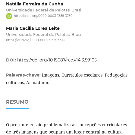
Natália Ferreira da Cunha
Universidade Federal de Pelotas, Brasil.
https://orcid.org/0000-0003-1388-3730
Maria Cecilia Lorea Leite
Universidade Federal de Pelotas, Brasil.
https://orcid.org/0000-0002-9197-2299
DOI:
https://doi.org/10.15687/rec.v14i3.59105
Imagens, Currículos escolares, Pedagogias
Palavras-chave:
culturais, Armadinho
RESUMO
O presente ensaio problematiza as concepções curriculares
de três imagens que ocupam um lugar central na cultura