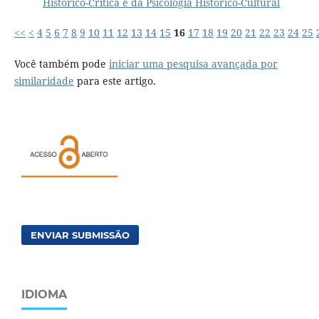
Histórico-Crítica e da Psicologia Histórico-Cultural
<<
<
4
5
6
7
8
9
10
11
12
13
14
15
16
17
18
19
20
21
22
23
24
25
Você também pode
iniciar uma pesquisa avançada por
similaridade
para este artigo.
ENVIAR SUBMISSÃO
IDIOMA