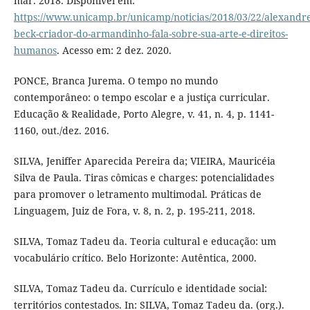
mar. 2018. Disponível em:
https://www.unicamp.br/unicamp/noticias/2018/03/22/alexandre
beck-criador-do-armandinho-fala-sobre-sua-arte-e-direitos-
humanos
. Acesso em: 2 dez. 2020.
PONCE, Branca Jurema. O tempo no mundo
contemporâneo: o tempo escolar e a justiça curricular.
Educação & Realidade, Porto Alegre, v. 41, n. 4, p. 1141-
1160, out./dez. 2016.
SILVA, Jeniffer Aparecida Pereira da; VIEIRA, Mauricéia
Silva de Paula. Tiras cômicas e charges: potencialidades
para promover o letramento multimodal. Práticas de
Linguagem, Juiz de Fora, v. 8, n. 2, p. 195-211, 2018.
SILVA, Tomaz Tadeu da. Teoria cultural e educação: um
vocabulário crítico. Belo Horizonte: Autêntica, 2000.
SILVA, Tomaz Tadeu da. Currículo e identidade social:
territórios contestados. In: SILVA, Tomaz Tadeu da. (org.).