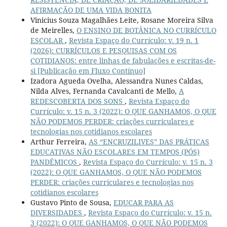
AFIRMAÇÃO DE UMA VIDA BONITA
Vinicius Souza Magalhães Leite, Rosane Moreira Silva
de Meirelles,
O ENSINO DE BOTÂNICA NO CURRÍCULO
ESCOLAR
,
Revista Espaço do Currículo: v. 19 n. 1
(2026): CURRÍCULOS E PESQUISAS COM OS
COTIDIANOS: entre linhas de fabulações e escritas-de-
si [Publicação em Fluxo Contínuo]
Izadora Agueda Ovelha, Alessandra Nunes Caldas,
Nilda Alves, Fernanda Cavalcanti de Mello,
A
REDESCOBERTA DOS SONS
,
Revista Espaço do
Currículo: v. 15 n. 3 (2022): O QUE GANHAMOS, O QUE
NÃO PODEMOS PERDER: criações curriculares e
tecnologias nos cotidianos escolares
Arthur Ferreira,
AS “ENCRUZILIVES” DAS PRÁTICAS
EDUCATIVAS NÃO ESCOLARES EM TEMPOS (PÓS)
PANDÊMICOS
,
Revista Espaço do Currículo: v. 15 n. 3
(2022): O QUE GANHAMOS, O QUE NÃO PODEMOS
PERDER: criações curriculares e tecnologias nos
cotidianos escolares
Gustavo Pinto de Sousa,
EDUCAR PARA AS
DIVERSIDADES
,
Revista Espaço do Currículo: v. 15 n.
3 (2022): O QUE GANHAMOS, O QUE NÃO PODEMOS