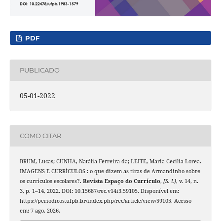
PDF
PUBLICADO
05-01-2022
COMO CITAR
BRUM, Lucas; CUNHA, Natália Ferreira da; LEITE, Maria Cecilia Lorea.
IMAGENS E CURRÍCULOS : o que dizem as tiras de Armandinho sobre
os currículos escolares?.
Revista Espaço do Currículo
,
[S. l.]
, v. 14, n.
3, p. 1–14, 2022. DOI: 10.15687/rec.v14i3.59105. Disponível em:
https://periodicos.ufpb.br/index.php/rec/article/view/59105. Acesso
em: 7 ago. 2026.