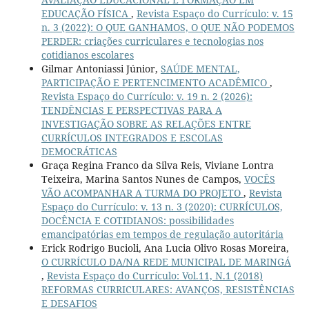
EDUCAÇÃO FÍSICA
,
Revista Espaço do Currículo: v. 15
n. 3 (2022): O QUE GANHAMOS, O QUE NÃO PODEMOS
PERDER: criações curriculares e tecnologias nos
cotidianos escolares
Gilmar Antoniassi Júnior,
SAÚDE MENTAL,
PARTICIPAÇÃO E PERTENCIMENTO ACADÊMICO
,
Revista Espaço do Currículo: v. 19 n. 2 (2026):
TENDÊNCIAS E PERSPECTIVAS PARA A
INVESTIGAÇÃO SOBRE AS RELAÇÕES ENTRE
CURRÍCULOS INTEGRADOS E ESCOLAS
DEMOCRÁTICAS
Graça Regina Franco da Silva Reis, Viviane Lontra
Teixeira, Marina Santos Nunes de Campos,
VOCÊS
VÃO ACOMPANHAR A TURMA DO PROJETO
,
Revista
Espaço do Currículo: v. 13 n. 3 (2020): CURRÍCULOS,
DOCÊNCIA E COTIDIANOS: possibilidades
emancipatórias em tempos de regulação autoritária
Erick Rodrigo Bucioli, Ana Lucia Olivo Rosas Moreira,
O CURRÍCULO DA/NA REDE MUNICIPAL DE MARINGÁ
,
Revista Espaço do Currículo: Vol.11, N.1 (2018)
REFORMAS CURRICULARES: AVANÇOS, RESISTÊNCIAS
E DESAFIOS