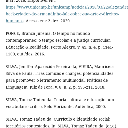
mar. 2018. Disponível em:
https://www.unicamp.br/unicamp/noticias/2018/03/22/alexandre
beck-criador-do-armandinho-fala-sobre-sua-arte-e-direitos-
humanos
. Acesso em: 2 dez. 2020.
PONCE, Branca Jurema. O tempo no mundo
contemporâneo: o tempo escolar e a justiça curricular.
Educação & Realidade, Porto Alegre, v. 41, n. 4, p. 1141-
1160, out./dez. 2016.
SILVA, Jeniffer Aparecida Pereira da; VIEIRA, Mauricéia
Silva de Paula. Tiras cômicas e charges: potencialidades
para promover o letramento multimodal. Práticas de
Linguagem, Juiz de Fora, v. 8, n. 2, p. 195-211, 2018.
SILVA, Tomaz Tadeu da. Teoria cultural e educação: um
vocabulário crítico. Belo Horizonte: Autêntica, 2000.
SILVA, Tomaz Tadeu da. Currículo e identidade social:
territórios contestados. In: SILVA, Tomaz Tadeu da. (org.).