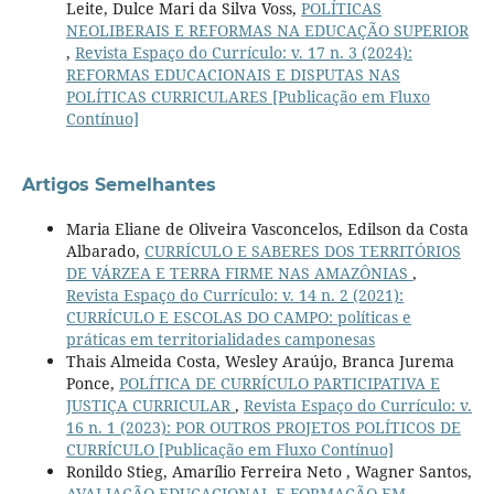
Leite, Dulce Mari da Silva Voss,
POLÍTICAS
NEOLIBERAIS E REFORMAS NA EDUCAÇÃO SUPERIOR
,
Revista Espaço do Currículo: v. 17 n. 3 (2024):
REFORMAS EDUCACIONAIS E DISPUTAS NAS
POLÍTICAS CURRICULARES [Publicação em Fluxo
Contínuo]
Artigos Semelhantes
Maria Eliane de Oliveira Vasconcelos, Edilson da Costa
Albarado,
CURRÍCULO E SABERES DOS TERRITÓRIOS
DE VÁRZEA E TERRA FIRME NAS AMAZÔNIAS
,
Revista Espaço do Currículo: v. 14 n. 2 (2021):
CURRÍCULO E ESCOLAS DO CAMPO: políticas e
práticas em territorialidades camponesas
Thais Almeida Costa, Wesley Araújo, Branca Jurema
Ponce,
POLÍTICA DE CURRÍCULO PARTICIPATIVA E
JUSTIÇA CURRICULAR
,
Revista Espaço do Currículo: v.
16 n. 1 (2023): POR OUTROS PROJETOS POLÍTICOS DE
CURRÍCULO [Publicação em Fluxo Contínuo]
Ronildo Stieg, Amarílio Ferreira Neto , Wagner Santos,
AVALIAÇÃO EDUCACIONAL E FORMAÇÃO EM