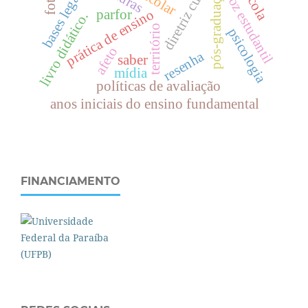
diretriz curricular
bases legais
pós-graduação
voz estudantil
prática de ensino
parfor
livro didático.
território
psicologia
afeto
resenha
saber
mídia
políticas de avaliação
anos iniciais do ensino fundamental
FINANCIAMENTO