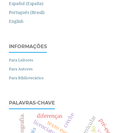
Español (España)
Português (Brasil)
English
INFORMAÇÕES
Para Leitores
Para Autores
Para Bibliotecários
PALAVRAS-CHAVE
creche
diferenças
fotografia.
pré-escola
licenciaturas
texto escolar