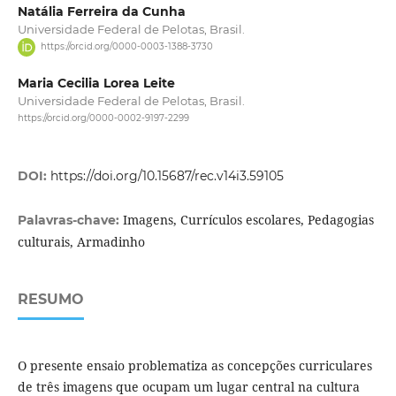
Natália Ferreira da Cunha
Universidade Federal de Pelotas, Brasil.
https://orcid.org/0000-0003-1388-3730
Maria Cecilia Lorea Leite
Universidade Federal de Pelotas, Brasil.
https://orcid.org/0000-0002-9197-2299
DOI:
https://doi.org/10.15687/rec.v14i3.59105
Imagens, Currículos escolares, Pedagogias
Palavras-chave:
culturais, Armadinho
RESUMO
O presente ensaio problematiza as concepções curriculares
de três imagens que ocupam um lugar central na cultura