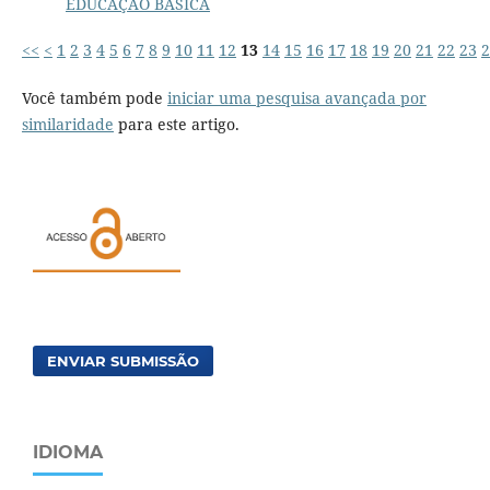
EDUCAÇÃO BÁSICA
<<
<
1
2
3
4
5
6
7
8
9
10
11
12
13
14
15
16
17
18
19
20
21
22
23
2
Você também pode
iniciar uma pesquisa avançada por
similaridade
para este artigo.
ENVIAR SUBMISSÃO
IDIOMA