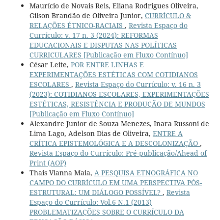
Maurício de Novais Reis, Eliana Rodrigues Oliveira,
Gilson Brandão de Oliveira Junior,
CURRÍCULO &
RELAÇÕES ÉTNICO-RACIAIS
,
Revista Espaço do
Currículo: v. 17 n. 3 (2024): REFORMAS
EDUCACIONAIS E DISPUTAS NAS POLÍTICAS
CURRICULARES [Publicação em Fluxo Contínuo]
César Leite,
POR ENTRE LINHAS E
EXPERIMENTAÇÕES ESTÉTICAS COM COTIDIANOS
ESCOLARES
,
Revista Espaço do Currículo: v. 16 n. 3
(2023): COTIDIANOS ESCOLARES, EXPERIMENTAÇÕES
ESTÉTICAS, RESISTÊNCIA E PRODUÇÃO DE MUNDOS
[Publicação em Fluxo Contínuo]
Alexandre Junior de Souza Menezes, Inara Russoni de
Lima Lago, Adelson Dias de Oliveira,
ENTRE A
CRÍTICA EPISTEMOLÓGICA E A DESCOLONIZAÇÃO
,
Revista Espaço do Currículo: Pré-publicação/Ahead of
Print (AOP)
Thais Vianna Maia,
A PESQUISA ETNOGRÁFICA NO
CAMPO DO CURRÍCULO EM UMA PERSPECTIVA PÓS-
ESTRUTURAL: UM DIÁLOGO POSSÍVEL?
,
Revista
Espaço do Currículo: Vol.6 N.1 (2013)
PROBLEMATIZAÇÕES SOBRE O CURRÍCULO DA