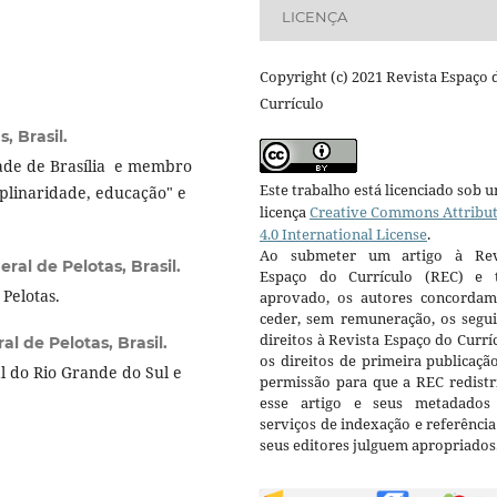
LICENÇA
Copyright (c) 2021 Revista Espaço 
Currículo
, Brasil.
ade de Brasília e membro
Este trabalho está licenciado sob 
iplinaridade, educação" e
licença
Creative Commons Attribu
4.0 International License
.
Ao submeter um artigo à Rev
ral de Pelotas, Brasil.
Espaço do Currículo (REC) e t
Pelotas.
aprovado, os autores concorda
ceder, sem remuneração, os segui
direitos à Revista Espaço do Currí
l de Pelotas, Brasil.
os direitos de primeira publicaçã
 do Rio Grande do Sul e
permissão para que a REC redistr
esse artigo e seus metadados
serviços de indexação e referênci
seus editores julguem apropriados