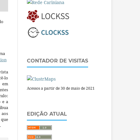
do
uma
tion
CONTADOR DE VISITAS
ista
ê-lo
m em
Acessos a partir de 30 de maio de 2021
ntes
culo:
o e a
ibua
 aos
EDIÇÃO ATUAL
a que
.