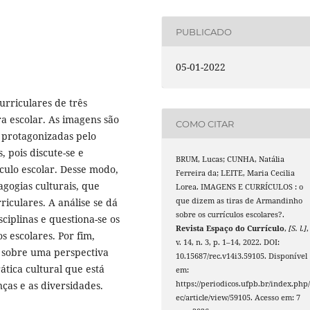
PUBLICADO
05-01-2022
urriculares de três
a escolar. As imagens são
COMO CITAR
, protagonizadas pelo
 pois discute-se e
BRUM, Lucas; CUNHA, Natália
ículo escolar. Desse modo,
Ferreira da; LEITE, Maria Cecilia
agogias culturais, que
Lorea. IMAGENS E CURRÍCULOS : o
iculares. A análise se dá
que dizem as tiras de Armandinho
sobre os currículos escolares?.
sciplinas e questiona-se os
Revista Espaço do Currículo
,
[S. l.]
,
s escolares. Por fim,
v. 14, n. 3, p. 1–14, 2022. DOI:
as sobre uma perspectiva
10.15687/rec.v14i3.59105. Disponível
tica cultural que está
em:
ças e as diversidades.
https://periodicos.ufpb.br/index.php/
ec/article/view/59105. Acesso em: 7