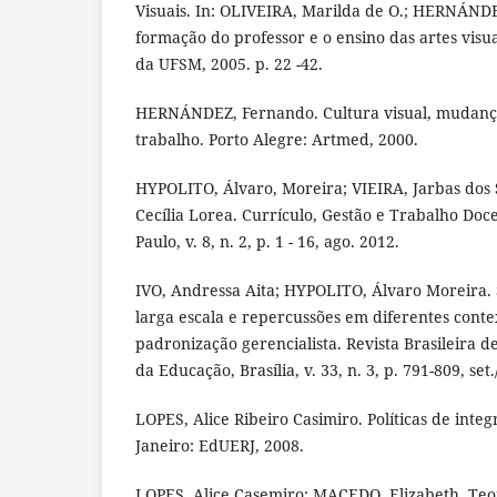
Visuais. In: OLIVEIRA, Marilda de O.; HERNÁNDE
formação do professor e o ensino das artes visua
da UFSM, 2005. p. 22 -42.
HERNÁNDEZ, Fernando. Cultura visual, mudança
trabalho. Porto Alegre: Artmed, 2000.
HYPOLITO, Álvaro, Moreira; VIEIRA, Jarbas dos 
Cecília Lorea. Currículo, Gestão e Trabalho Doc
Paulo, v. 8, n. 2, p. 1 - 16, ago. 2012.
IVO, Andressa Aita; HYPOLITO, Álvaro Moreira. 
larga escala e repercussões em diferentes contex
padronização gerencialista. Revista Brasileira d
da Educação, Brasília, v. 33, n. 3, p. 791-809, set
LOPES, Alice Ribeiro Casimiro. Políticas de integ
Janeiro: EdUERJ, 2008.
LOPES, Alice Casemiro; MACEDO, Elizabeth. Teor