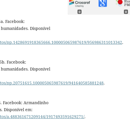
0
0
a. Facebook:
 humanidades. Disponível
otos/np.1428691918365666.100005065987619/956986311013342
.
5b. Facebook:
 humanidades. Disponível
otos/np.20751615.100005065987619/941640585881248
.
8. Facebook: Armandinho
. Disponível em:
otos/a.488361671209144/1917493591629271/
.