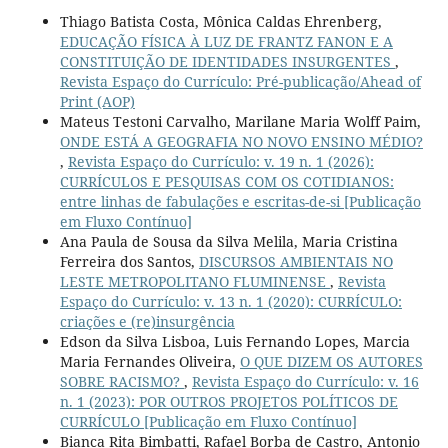
Thiago Batista Costa, Mônica Caldas Ehrenberg,
EDUCAÇÃO FÍSICA À LUZ DE FRANTZ FANON E A
CONSTITUIÇÃO DE IDENTIDADES INSURGENTES
,
Revista Espaço do Currículo: Pré-publicação/Ahead of
Print (AOP)
Mateus Testoni Carvalho, Marilane Maria Wolff Paim,
ONDE ESTÁ A GEOGRAFIA NO NOVO ENSINO MÉDIO?
,
Revista Espaço do Currículo: v. 19 n. 1 (2026):
CURRÍCULOS E PESQUISAS COM OS COTIDIANOS:
entre linhas de fabulações e escritas-de-si [Publicação
em Fluxo Contínuo]
Ana Paula de Sousa da Silva Melila, Maria Cristina
Ferreira dos Santos,
DISCURSOS AMBIENTAIS NO
LESTE METROPOLITANO FLUMINENSE
,
Revista
Espaço do Currículo: v. 13 n. 1 (2020): CURRÍCULO:
criações e (re)insurgência
Edson da Silva Lisboa, Luis Fernando Lopes, Marcia
Maria Fernandes Oliveira,
O QUE DIZEM OS AUTORES
SOBRE RACISMO?
,
Revista Espaço do Currículo: v. 16
n. 1 (2023): POR OUTROS PROJETOS POLÍTICOS DE
CURRÍCULO [Publicação em Fluxo Contínuo]
Bianca Rita Bimbatti, Rafael Borba de Castro, Antonio