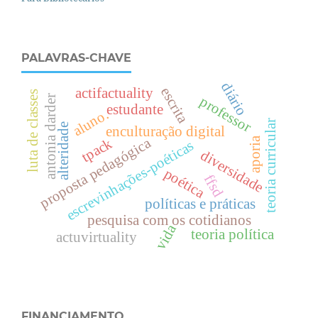
PALAVRAS-CHAVE
diário
escrita
actifactuality
luta de classes
antonia darder
professor
estudante
aluno.
teoria curricular
alteridade
enculturação digital
proposta pedagógica
aporia
tpack
escrevinhações-poéticas
diversidade
poética
ffsd
políticas e práticas
pesquisa com os cotidianos
vida
teoria política
actuvirtuality
FINANCIAMENTO