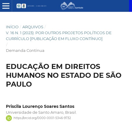
INÍCIO
/
ARQUIVOS
/
V. 16 N. 1 (2023): POR OUTROS PROJETOS POLÍTICOS DE
CURRÍCULO [PUBLICAÇÃO EM FLUXO CONTÍNUO]
/
Demanda Contínua
EDUCAÇÃO EM DIREITOS
HUMANOS NO ESTADO DE SÃO
PAULO
Priscila Lourenço Soares Santos
Universidade de Santo Amaro, Brasil.
https://orcid.org/0000-0001-5346-9732