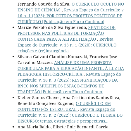
Fernando Gouvêa da Silva,
O CURRÍCULO OCULTO NO
ENSINO DE CIÊNCIAS
,
Revista Espaço do Currículo: v.
16 n. 1 (2023): POR OUTROS PROJETOS POLÍTICOS DE
CURRÍCULO [Publicação em Fluxo Contínuo]
Marize Peixoto da Silva Figueiredo,
SENTIDOS DE
PROFESSOR NAS POLÍTICAS DE FORMAÇÃO
CONTINUADA PARA A ALFABETIZAÇÃO
,
Revista
Espaço do Currículo: v. 13 n. 1 (2020): CURRÍCULO:
criações e (re)insurgência
Silvana Galvani Claudino-Kamazaki, Francisco José
Carvalho Mazzeu,
ANÁLISE DE UMA PROPOSTA
CURRICULAR PARA A EDUCAÇÃO INFANTIL À LUZ DA
PEDAGOGIA HISTÓRICO-CRÍTICA
,
Revista Espaço do
Currículo: v. 18 n. 3 (2025): RESSIGNIFICAÇÕES DA
BNCC NOS MÚLTIPLOS ESPAÇO-TEMPOS DE
TRADUÇÃO [Publicação em Fluxo Contínuo]
Kleber Santos Chaves, Ana Cristina dos Santos Silva,
Benedito Gonçalves Eugênio,
O CURRÍCULO EM
CONTEXTO PÓS-ESTRUTURAL
,
Revista Espaço do
Currículo: v. 15 n. 2 (2022): CURRÍCULO E TEORIA DO
DISCURSO: temas, estratégias e perspectivas...
Ana Maria Baldo, Elisete Enir Bernardi Garcia,