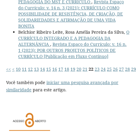
PEDAGOGIA DO MST E CURRÍCULO
,
Revista Espaço
do Currículo: v. 14 n. 3 (2021): CURRÍCULO COMO
POSSIBILIDADE DE RESISTÊNCIA, DE CRIAÇÃO, DE
SOLIDARIEDADES E AFIRMAÇÃO DE UMA VIDA
BONITA
Belchior Ribeiro Leite, Rosa Amélia Pereira da Silva,
O
CURRÍCULO INTEGRADO E A PEDAGOGIA DA
ALTERNÂNCIA
,
Revista Espaço do Currículo: v. 16 n.
1 (2023): POR OUTROS PROJETOS POLÍTICOS DE
CURRÍCULO [Publicação em Fluxo Contínuo]
<<
<
10
11
12
13
14
15
16
17
18
19
20
21
22
23
24
25
26
27
28
29
Você também pode
iniciar uma pesquisa avançada por
similaridade
para este artigo.