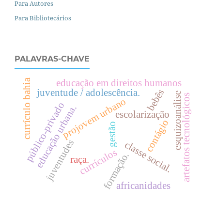
Para Autores
Para Bibliotecários
PALAVRAS-CHAVE
currículo bahia
educação em direitos humanos
bebês
juventude / adolescência.
esquizoanálise
artefatos tecnológicos
projovem urbano
público-privado
.
escolarização
contágio
gestão
e
d
u
c
a
ç
ã
o
u
r
b
a
n
a
juventudes
c
l
a
s
s
e
o
c
i
a
l
currículos
formação.
s
.
raça.
africanidades