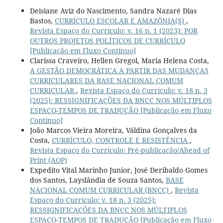
Deisiane Aviz do Nascimento, Sandra Nazaré Dias
Bastos,
CURRÍCULO ESCOLAR E AMAZÔNIA(S)
,
Revista Espaço do Currículo: v. 16 n. 1 (2023): POR
OUTROS PROJETOS POLÍTICOS DE CURRÍCULO
[Publicação em Fluxo Contínuo]
Clarissa Craveiro, Hellen Gregol, Maria Helena Costa,
A GESTÃO DEMOCRÁTICA A PARTIR DAS MUDANÇAS
CURRICULARES DA BASE NACIONAL COMUM
CURRICULAR
,
Revista Espaço do Currículo: v. 18 n. 3
(2025): RESSIGNIFICAÇÕES DA BNCC NOS MÚLTIPLOS
ESPAÇO-TEMPOS DE TRADUÇÃO [Publicação em Fluxo
Contínuo]
João Marcos Vieira Moreira, Váldina Gonçalves da
Costa,
CURRÍCULO, CONTROLE E RESISTÊNCIA
,
Revista Espaço do Currículo: Pré-publicação/Ahead of
Print (AOP)
Expedito Vital Marinho Junior, José Deribaldo Gomes
dos Santos, Layslândia de Souza Santos,
BASE
NACIONAL COMUM CURRICULAR (BNCC)
,
Revista
Espaço do Currículo: v. 18 n. 3 (2025):
RESSIGNIFICAÇÕES DA BNCC NOS MÚLTIPLOS
ESPAÇO-TEMPOS DE TRADUÇÃO [Publicação em Fluxo