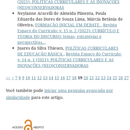
(2021): POLÍTICAS CURRICULARES E AS INOVAÇÕES
(NEO)CONSERVADORAS
Neylanne Aracelli de Almeida Pimenta, Paula
Eduarda das Dores de Souza Lima, Márcia Betânia de
Oliveira,
FORMAÇÃO INICIAL EM DEBATE
,
Revista
Espaço do Currículo: v. 15 n. 2 (2022): CURRÍCULO E
TEORIA DO DISCURSO: temas, estratégias e
perspectivas...
Juares da Silva Thiesen,
POLÍTICAS CURRICULARES
DE EDUCAÇÃO BÁSICA
,
Revista Espaço do Currículo:
v. 14 n. 1 (2021): POLÍTICAS CURRICULARES E AS
INOVAÇÕES (NEO)CONSERVADORAS
<<
<
7
8
9
10
11
12
13
14
15
16
17
18
19
20
21
22
23
24
25
26
27
Você também pode
iniciar uma pesquisa avançada por
similaridade
para este artigo.