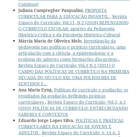
Contínuo]
Juliana Campregher Pasqualini,
PROPOSTA
CURRICULAR PARA A EDUCAÇÃO INFANTIL
,
Revista
Espaço do Currículo: Vol.11, N.2 (2018) REPENSANDO
O CURRÍCULO ESCOLAR: aportes da Pedagogia
Histórico-Crítica e da Psicologia Histórico-Cultural
Márcia Maria de Oliveira Melo,
Investigação da
pedagogia nas políticas e práticas curriculares: uma
articulação com a ciência, a epistemologia/ e a
ecologia de saberes como formações discursivas
,
Revista Espaço do Currículo: Vol.3 N.2 (2011) O
CAMPO DAS POLÍTICAS DE CURRÍCULO NA PRIMEIRA
DÉCADA DO SÉCULO XXI: UMA POLISSEMIA DE
SENTIDOS E...
Ana Maria Eyng,
Políticas de currículo e avaliação: os
resultados da avaliação definindo práticas
curriculares
,
Revista Espaço do Currículo: Vol.3, n.1
(2010) POLÍTICAS DE CURRÍCULO: ENTRECRUZANDO
SABERES E CONTEXTOS
Eduardo Jorge Lopes Silva,
POLÍTICAS E PRÁTICAS
CURRICULARES NA EDUCAÇÃO DE JOVENS E
ADULTOS
,
Revista Espaço do Currículo: v. 14 n. 1