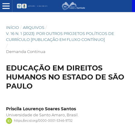
INÍCIO
/
ARQUIVOS
/
V. 16 N. 1 (2023): POR OUTROS PROJETOS POLÍTICOS DE
CURRÍCULO [PUBLICAÇÃO EM FLUXO CONTÍNUO]
/
Demanda Contínua
EDUCAÇÃO EM DIREITOS
HUMANOS NO ESTADO DE SÃO
PAULO
Priscila Lourenço Soares Santos
Universidade de Santo Amaro, Brasil.
https://orcid.org/0000-0001-5346-9732