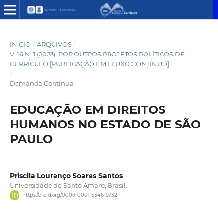
INÍCIO
/
ARQUIVOS
/
V. 16 N. 1 (2023): POR OUTROS PROJETOS POLÍTICOS DE
CURRÍCULO [PUBLICAÇÃO EM FLUXO CONTÍNUO]
/
Demanda Contínua
EDUCAÇÃO EM DIREITOS
HUMANOS NO ESTADO DE SÃO
PAULO
Priscila Lourenço Soares Santos
Universidade de Santo Amaro, Brasil.
https://orcid.org/0000-0001-5346-9732