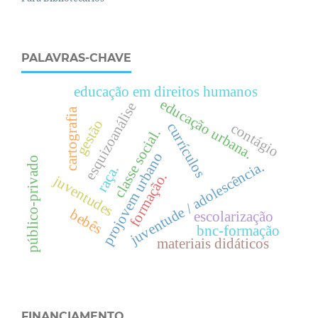
PALAVRAS-CHAVE
educação em direitos humanos
e
d
u
c
a
ç
ã
o
r
b
a
n
a
esquizoanálise
cartografia
gestão
currículos
contágio
u
.
.
projovem urbano
público-privado
juventude / adolescência.
c
l
a
s
s
e
s
o
c
i
a
l
raça.
formação.
juventudes
bebês
escolarização
bnc-formação
materiais didáticos
FINANCIAMENTO