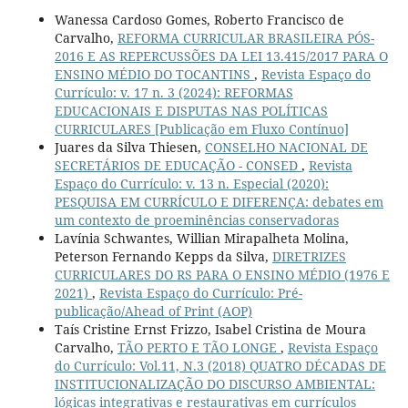
Wanessa Cardoso Gomes, Roberto Francisco de
Carvalho,
REFORMA CURRICULAR BRASILEIRA PÓS-
2016 E AS REPERCUSSÕES DA LEI 13.415/2017 PARA O
ENSINO MÉDIO DO TOCANTINS
,
Revista Espaço do
Currículo: v. 17 n. 3 (2024): REFORMAS
EDUCACIONAIS E DISPUTAS NAS POLÍTICAS
CURRICULARES [Publicação em Fluxo Contínuo]
Juares da Silva Thiesen,
CONSELHO NACIONAL DE
SECRETÁRIOS DE EDUCAÇÃO - CONSED
,
Revista
Espaço do Currículo: v. 13 n. Especial (2020):
PESQUISA EM CURRÍCULO E DIFERENÇA: debates em
um contexto de proeminências conservadoras
Lavínia Schwantes, Willian Mirapalheta Molina,
Peterson Fernando Kepps da Silva,
DIRETRIZES
CURRICULARES DO RS PARA O ENSINO MÉDIO (1976 E
2021)
,
Revista Espaço do Currículo: Pré-
publicação/Ahead of Print (AOP)
Taís Cristine Ernst Frizzo, Isabel Cristina de Moura
Carvalho,
TÃO PERTO E TÃO LONGE
,
Revista Espaço
do Currículo: Vol.11, N.3 (2018) QUATRO DÉCADAS DE
INSTITUCIONALIZAÇÃO DO DISCURSO AMBIENTAL:
lógicas integrativas e restaurativas em currículos