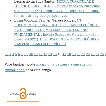
Leonardo da Silva Santos,
TEORIA CURRICULAR E
POLÍTICA CURRICULAR
,
Revista Espaço do Currículo:
v. 15 n. 2 (2022): CURRÍCULO E TEORIA DO DISCURSO:
temas, estratégias e perspectivas...
Luzia Voltolini, Carmen Teresa Kaiber,
OS
DOCUMENTOS CURRICULARES E SUAS INFLUÊNCIAS
NO CURRÍCULO DE MATEMÁTICA NO ENSINO
FUNDAMENTAL
,
Revista Espaço do Currículo: v. 14 n.
Especial (2021): DESLOCAMENTOS METODOLÓGICOS
NAS PESQUISAS EM CURRÍCULO
<<
<
4
5
6
7
8
9
10
11
12
13
14
15
16
17
18
19
20
21
22
23
24
25
Você também pode
iniciar uma pesquisa avançada por
similaridade
para este artigo.