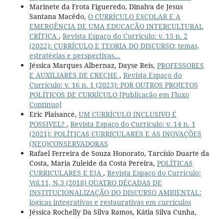
Marinete da Frota Figueredo, Dinalva de Jesus
Santana Macêdo,
O CURRÍCULO ESCOLAR E A
EMERGÊNCIA DE UMA EDUCAÇÃO INTERCULTURAL
CRÍTICA
,
Revista Espaço do Currículo: v. 15 n. 2
(2022): CURRÍCULO E TEORIA DO DISCURSO: temas,
estratégias e perspectivas...
Jéssica Marques Albernaz, Dayse Reis,
PROFESSORES
E AUXILIARES DE CRECHE
,
Revista Espaço do
Currículo: v. 16 n. 1 (2023): POR OUTROS PROJETOS
POLÍTICOS DE CURRÍCULO [Publicação em Fluxo
Contínuo]
Eric Plaisance,
UM CURRÍCULO INCLUSIVO É
POSSIVEL?
,
Revista Espaço do Currículo: v. 14 n. 1
(2021): POLÍTICAS CURRICULARES E AS INOVAÇÕES
(NEO)CONSERVADORAS
Rafael Ferreira de Souza Honorato, Tarcísio Duarte da
Costa, Maria Zuleide da Costa Pereira,
POLÍTICAS
CURRICULARES E EJA
,
Revista Espaço do Currículo:
Vol.11, N.3 (2018) QUATRO DÉCADAS DE
INSTITUCIONALIZAÇÃO DO DISCURSO AMBIENTAL:
lógicas integrativas e restaurativas em currículos
Jéssica Rochelly Da Silva Ramos, Kátia Silva Cunha,