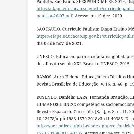
Paulista. São Paulo: SEESP/UNDIME-SP, 2019. Dis
https://efape.educacao.sp.gov.br/curriculopaulis
paulista-26-07.pdf
. Acesso em 19 dez. 2020.
SÃO PAULO. Currículo Paulista: Etapa Ensino Mé
https://efape.educacao.sp.gov.br/curriculopauli
dia 08 de nov. de 2021.
UNESCO. Educação para a cidadania global: pre
desafios do século XXI. Brasília: UNESCO, 2015.
RAMOS, Aura Helena. Educação em Direitos Huma
Revista Brasileira de Educação, v. 16, n. 46, p. 1
ROSENDO, Daniela; LAPA, Fernanda Brandão. 
HUMANOS E BNCC: competências socioemocionais
Revista Espaço do Currículo, [S. l.], v. 3, n. 11, 2
10.22478/ufpb.1983-1579.2018v3n11.40385. Disp
https://periodicos.ufpb.br/index.php/rec/article
1579.2018v3n11.40385
. Acesso em: 14 set. 2022.