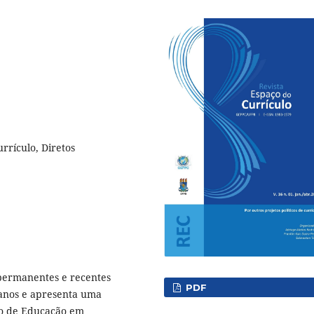
urrículo, Diretos
 permanentes e recentes
PDF
manos e apresenta uma
lo de Educação em