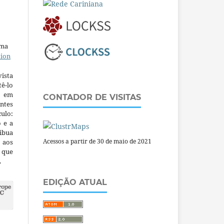
uma
tion
ista
ê-lo
m em
CONTADOR DE VISITAS
ntes
culo:
o e a
ibua
Acessos a partir de 30 de maio de 2021
 aos
a que
.
EDIÇÃO ATUAL