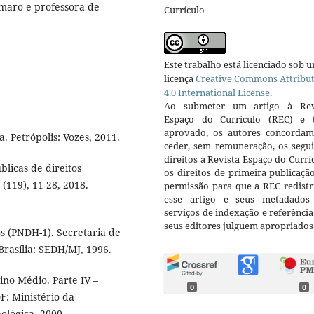
maro e professora de
Currículo
Este trabalho está licenciado sob 
licença
Creative Commons Attribu
4.0 International License
.
Ao submeter um artigo à Rev
Espaço do Currículo (REC) e t
aprovado, os autores concorda
. Petrópolis: Vozes, 2011.
ceder, sem remuneração, os segui
direitos à Revista Espaço do Currí
blicas de direitos
os direitos de primeira publicaçã
 (119), 11-28, 2018.
permissão para que a REC redistr
esse artigo e seus metadados
serviços de indexação e referênci
seus editores julguem apropriados
 (PNDH-1). Secretaria de
rasília: SEDH/MJ, 1996.
ino Médio. Parte IV –
0
0
F: Ministério da
ológica, 2000.