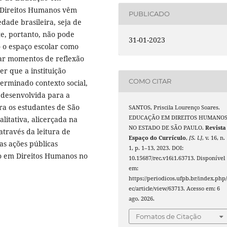
s Direitos Humanos vêm
PUBLICADO
dade brasileira, seja de
te, portanto, não pode
31-01-2023
 o espaço escolar como
zar momentos de reflexão
r que a instituição
COMO CITAR
terminado contexto social,
a desenvolvida para a
a os estudantes de São
SANTOS, Priscila Lourenço Soares.
EDUCAÇÃO EM DIREITOS HUMANO
litativa, alicerçada na
NO ESTADO DE SÃO PAULO.
Revista
através da leitura de
Espaço do Currículo
,
[S. l.]
, v. 16, n.
as ações públicas
1, p. 1–13, 2023. DOI:
o em Direitos Humanos no
10.15687/rec.v16i1.63713. Disponível
em:
https://periodicos.ufpb.br/index.php/
ec/article/view/63713. Acesso em: 6
ago. 2026.
Fomatos de Citação