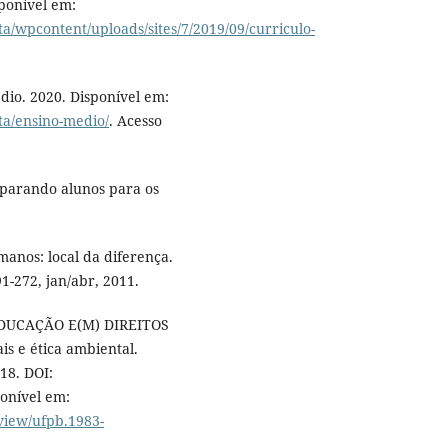
ponível em:
ta/wpcontent/uploads/sites/7/2019/09/curriculo-
dio. 2020. Disponível em:
sta/ensino-medio/
. Acesso
parando alunos para os
nos: local da diferença.
91-272, jan/abr, 2011.
EDUCAÇÃO E(M) DIREITOS
 e ética ambiental.
018. DOI:
onível em:
/view/ufpb.1983-